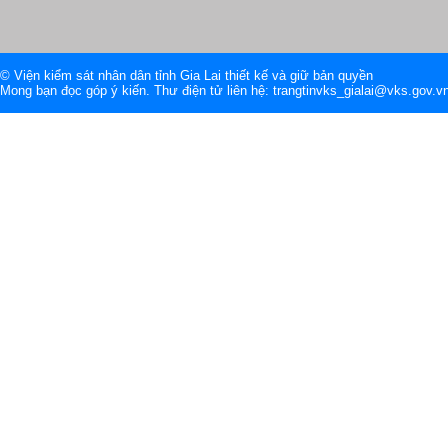
© Viện kiểm sát nhân dân tỉnh Gia Lai thiết kế và giữ bản quyền
Mong bạn đọc góp ý kiến. Thư điện tử liên hệ: trangtinvks_gialai@vks.gov.v