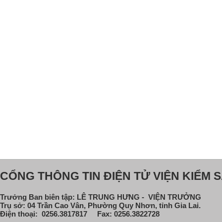
CỔNG THÔNG TIN ĐIỆN TỬ VIỆN KIỂM S
Trưởng Ban biên tập: LÊ TRUNG HƯNG - VIỆN TRƯỞNG
Trụ sở: 04 Trần Cao Vân, Phường Quy Nhơn, tỉnh Gia Lai.
Điện thoại: 0256.3817817 Fax: 0256.3822728