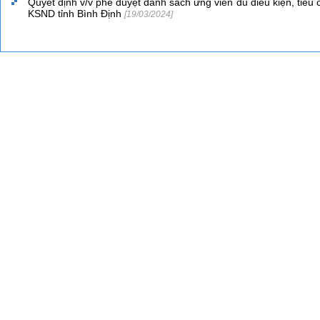
Quyết định v/v phê duyệt danh sách ứng viên đủ điều kiện, tiêu
KSND tỉnh Bình Định
[19/03/2024]