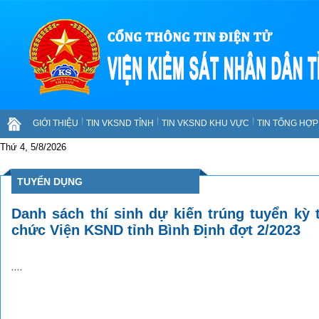
GIỚI THIỆU
TIN VKSND TỈNH
TIN VKSND KHU VỰC
TIN TỔNG HỢP 
Thứ 4, 5/8/2026
TUYỂN DỤNG
Danh sách thí sinh dự kiến trúng tuyển kỳ 
chức Viện KSND tỉnh Bình Định đợt 2/2023
....