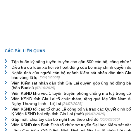
CÁC BÀI LIÊN QUAN
Tập huấn kỹ năng tuyên truyền cho gần 500 cán bộ, công chức
Điều tra dư luận xã hội về hoạt động của bộ máy chính quyền 
Nghĩa tình của người cán bộ ngành Kiểm sát nhân dân tỉnh Gi
bào vùng lũ lụt
[02/12/2025]
Viện Kiểm sát nhân dân tỉnh Gia Lai quyên góp ủng hộ đồng bào
(bão Bualoi)
[07/10/2025]
Viện KSND khu vực 1 tuyên truyền phòng chống ma tuý trong 
Viện KSND tỉnh Gia Lai tổ chức thăm, tặng quà Mẹ Việt Nam 
Ngày Thương binh - Liệt sĩ
[24/07/2025]
Viện KSND tối cao tổ chức Lễ công bố và trao các Quyết định b
lý Viện KSND hai cấp tỉnh Gia Lai (mới)
[05/07/2025]
Gặp mặt, chia tay cán bộ nghỉ hưu theo chế độ
[05/07/2025]
Viện KSND tỉnh Bình Định tổ chức sơ tuyển Đại học Kiểm sát n
Lãnh đạo Viện KSND tỉnh Bình Định và Gia Lai tổ chức hội ngh