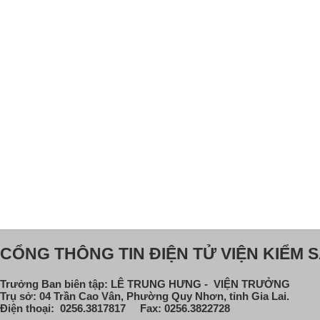
CỔNG THÔNG TIN ĐIỆN TỬ VIỆN KIỂM S
Trưởng Ban biên tập: LÊ TRUNG HƯNG - VIỆN TRƯỞNG
Trụ sở: 04 Trần Cao Vân, Phường Quy Nhơn, tỉnh Gia Lai.
Điện thoại: 0256.3817817 Fax: 0256.3822728