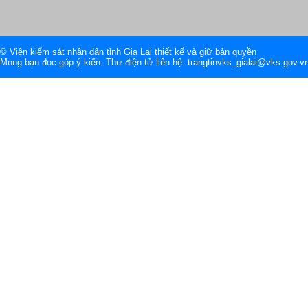
© Viện kiểm sát nhân dân tỉnh Gia Lai thiết kế và giữ bản quyền
Mong bạn đọc góp ý kiến. Thư điện tử liên hệ: trangtinvks_gialai@vks.gov.v