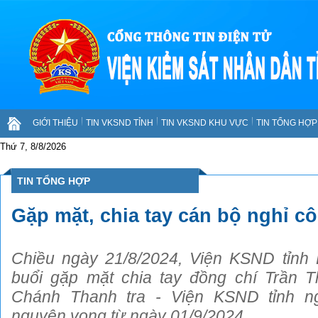
GIỚI THIỆU
TIN VKSND TỈNH
TIN VKSND KHU VỰC
TIN TỔNG HỢP 
Thứ 7, 8/8/2026
TIN TỔNG HỢP
Gặp mặt, chia tay cán bộ nghỉ cô
Chiều ngày 21/8/2024, Viện KSND tỉnh 
buổi gặp mặt chia tay đồng chí Trần 
Chánh Thanh tra - Viện KSND tỉnh ng
nguyện vọng từ ngày 01/9/2024.