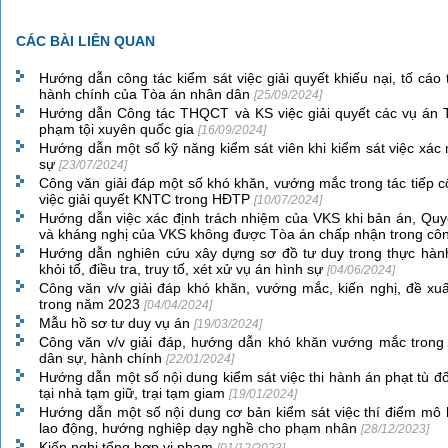
CÁC BÀI LIÊN QUAN
Hướng dẫn công tác kiểm sát việc giải quyết khiếu nại, tố cáo
hành chính của Tòa án nhân dân
[25/09/2024]
Hướng dẫn Công tác THQCT và KS việc giải quyết các vụ án
phạm tội xuyên quốc gia
[16/09/2024]
Hướng dẫn một số kỹ năng kiểm sát viên khi kiểm sát việc xác 
sự
[23/07/2024]
Công văn giải đáp một số khó khăn, vướng mắc trong tác tiếp cô
việc giải quyết KNTC trong HĐTP
[10/07/2024]
Hướng dẫn việc xác định trách nhiệm của VKS khi bản án, Quyế
và kháng nghị của VKS không được Tòa án chấp nhận trong cô
Hướng dẫn nghiên cứu xây dựng sơ đồ tư duy trong thực hành
khỏi tố, điều tra, truy tố, xét xử vụ án hình sự
[04/06/2024]
Công văn v/v giải đáp khó khăn, vướng mắc, kiến nghị, đề xu
trong năm 2023
[04/04/2024]
Mẫu hồ sơ tư duy vụ án
[19/03/2024]
Công văn v/v giải đáp, hướng dẫn khó khăn vướng mắc trong 
dân sự, hành chính
[22/01/2024]
Hướng dẫn một số nội dung kiểm sát việc thi hành án phạt tù 
tại nhà tạm giữ, trại tạm giam
[19/01/2024]
Hướng dẫn một số nội dung cơ bản kiểm sát việc thí điểm mô h
lao động, hướng nghiệp dạy nghề cho phạm nhân
[28/12/2023]
Kiến nghị tổng hợp vi phạm