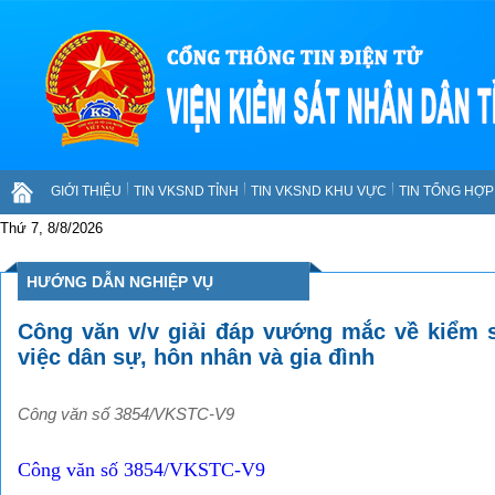
GIỚI THIỆU
TIN VKSND TỈNH
TIN VKSND KHU VỰC
TIN TỔNG HỢP 
Thứ 7, 8/8/2026
HƯỚNG DẪN NGHIỆP VỤ
Công văn v/v giải đáp vướng mắc về kiểm sá
việc dân sự, hôn nhân và gia đình
Công văn số 3854/VKSTC-V9
Công văn số 3854/VKSTC-V9