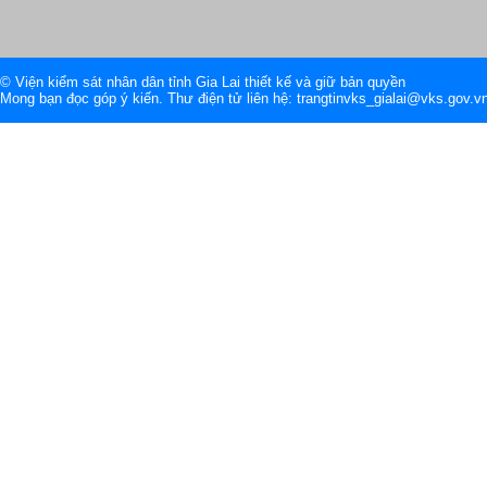
© Viện kiểm sát nhân dân tỉnh Gia Lai thiết kế và giữ bản quyền
Mong bạn đọc góp ý kiến. Thư điện tử liên hệ: trangtinvks_gialai@vks.gov.v