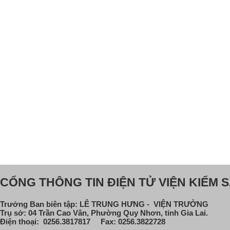
CỔNG THÔNG TIN ĐIỆN TỬ VIỆN KIỂM S
Trưởng Ban biên tập: LÊ TRUNG HƯNG - VIỆN TRƯỞNG
Trụ sở: 04 Trần Cao Vân, Phường Quy Nhơn, tỉnh Gia Lai.
Điện thoại: 0256.3817817 Fax: 0256.3822728