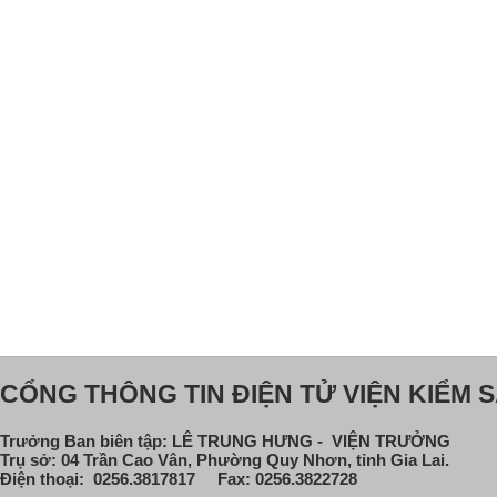
CỔNG THÔNG TIN ĐIỆN TỬ VIỆN KIỂM S
Trưởng Ban biên tập: LÊ TRUNG HƯNG - VIỆN TRƯỞNG
Trụ sở: 04 Trần Cao Vân, Phường Quy Nhơn, tỉnh Gia Lai.
Điện thoại: 0256.3817817 Fax: 0256.3822728