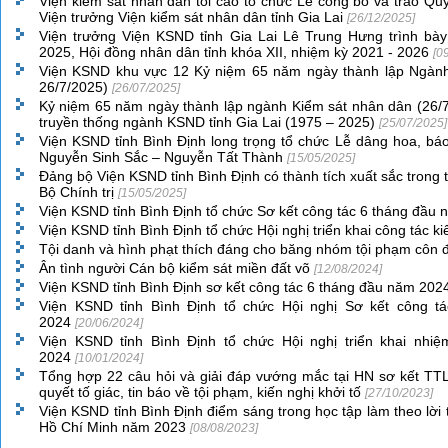
Viện kiểm sát nhân dân tối cao tổ chức Lễ công bố và trao Qu
Viện trưởng Viện kiểm sát nhân dân tỉnh Gia Lai
[26/12/2025]
Viện trưởng Viện KSND tỉnh Gia Lai Lê Trung Hưng trình bày
2025, Hội đồng nhân dân tỉnh khóa XII, nhiệm kỳ 2021 - 2026
[0
Viện KSND khu vực 12 Kỷ niệm 65 năm ngày thành lập Ngành
26/7/2025)
[26/07/2025]
Kỷ niệm 65 năm ngày thành lập ngành Kiểm sát nhân dân (26/
truyền thống ngành KSND tỉnh Gia Lai (1975 – 2025)
[25/07/2025]
Viện KSND tỉnh Bình Định long trọng tổ chức Lễ dâng hoa, bá
Nguyễn Sinh Sắc – Nguyễn Tất Thành
[15/05/2025]
Đảng bộ Viện KSND tỉnh Bình Định có thành tích xuất sắc trong 
Bộ Chính trị
[15/05/2025]
Viện KSND tỉnh Bình Định tổ chức Sơ kết công tác 6 tháng đầu
Viện KSND tỉnh Bình Định tổ chức Hội nghị triển khai công tác 
Tội danh và hình phạt thích đáng cho băng nhóm tội phạm côn
Ân tình người Cán bộ kiểm sát miền đất võ
[12/08/2024]
Viện KSND tỉnh Bình Định sơ kết công tác 6 tháng đầu năm 20
Viện KSND tỉnh Bình Định tổ chức Hội nghị Sơ kết công t
2024
[20/06/2024]
Viện KSND tỉnh Bình Định tổ chức Hội nghị triển khai nhi
2024
[10/01/2024]
Tổng hợp 22 câu hỏi và giải đáp vướng mắc tại HN sơ kết TTL
quyết tố giác, tin báo về tội phạm, kiến nghị khởi tố
[27/10/2023]
Viện KSND tỉnh Bình Định điểm sáng trong học tập làm theo lời
Hồ Chí Minh năm 2023
[08/08/2023]