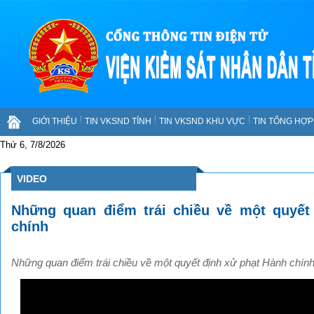
GIỚI THIỆU
TIN VKSND TỈNH
TIN VKSND KHU VỰC
TIN TỔNG HỢP 
Thứ 6, 7/8/2026
VIDEO
Những quan điểm trái chiều về một quyết
chính
Những quan điểm trái chiều về một quyết định xử phạt Hành chín