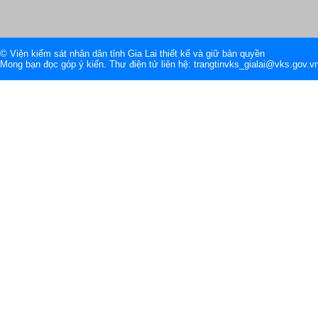
© Viện kiểm sát nhân dân tỉnh Gia Lai thiết kế và giữ bản quyền
Mong bạn đọc góp ý kiến. Thư điện tử liên hệ: trangtinvks_gialai@vks.gov.v