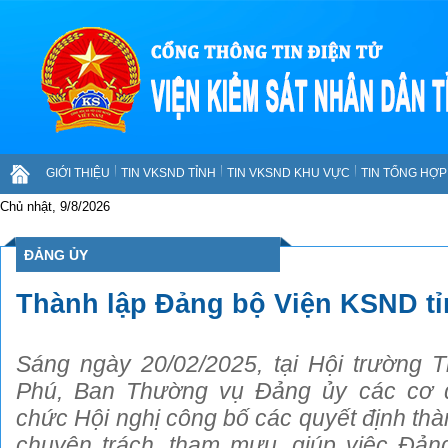
GIỚI THIỆU
TIN VKSND TỈNH
TIN VKSND KHU VỰC
TIN TỔNG HỢP 
Chủ nhật, 9/8/2026
ĐẢNG ỦY
Thành lập Đảng bộ Viện KSND tỉ
Sáng ngày 20/02/2025, tại Hội trường T
Phú, Ban Thường vụ Đảng ủy các cơ q
chức Hội nghị công bố các quyết định thà
chuyên trách, tham mưu, giúp việc Đảng