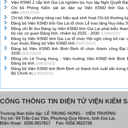
Viện KSND 2 cấp tỉnh Gia Lai nghiêm túc học tập Nghị Quyết Đạ
Chi bộ Phòng Kiểm sát án dân sự Viện KSND tỉnh Gia L
viên
[19/01/2026]
Chi bộ Văn phòng nâng cao hiệu quả sinh hoạt Chi bộ thường k
Đảng bộ Viện KSND tỉnh Gia Lai tổ chức Lễ trao tặng Huy hiệu
Đồng chí Bí thư Đảng ủy Viện KSND tỉnh Gia Lai phát biểu tham 
bộ các cơ quan Đảng tỉnh, nhiệm kỳ 2025 - 2030
[12/08/2025]
Đảng ủy Viện KSND tỉnh Gia Lai tổ chức Hội nghị công bố các q
trực thuộc Đảng bộ Viện KSND tỉnh
[09/07/2025]
Đảng bộ Viện KSND tỉnh Bình Định tổ chức thành công Đại 
2030
[05/07/2025]
Đồng chí Lê Trung Hưng - Viện trưởng Viện KSND tỉnh Bình
Đảng bộ tỉnh
[30/05/2025]
Đảng bộ Viện KSND tỉnh Bình Định có thành tích xuất sắc trong 
Bộ Chính trị
[13/05/2025]
CỔNG THÔNG TIN ĐIỆN TỬ VIỆN KIỂM S
Trưởng Ban biên tập: LÊ TRUNG HƯNG - VIỆN TRƯỞNG
Trụ sở: 04 Trần Cao Vân, Phường Quy Nhơn, tỉnh Gia Lai.
Điện thoại: 0256.3817817 Fax: 0256.3822728