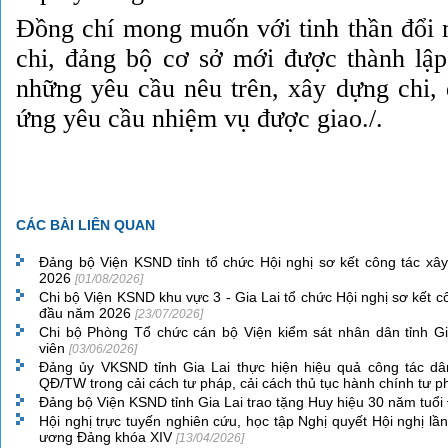
Đồng chí mong muốn với tinh thần đổi
chi, đảng bộ cơ sở mới được thành lậ
những yêu cầu nêu trên, xây dựng chi,
ứng yêu cầu nhiệm vụ được giao./.
CÁC BÀI LIÊN QUAN
Đảng bộ Viện KSND tỉnh tổ chức Hội nghị sơ kết công tác x
2026
[01/08/2026]
Chi bộ Viện KSND khu vực 3 - Gia Lai tổ chức Hội nghị sơ kết 
đầu năm 2026
[23/07/2026]
Chi bộ Phòng Tổ chức cán bộ Viện kiểm sát nhân dân tỉnh Gi
viên
[03/06/2026]
Đảng ủy VKSND tỉnh Gia Lai thực hiện hiệu quả công tác dâ
QĐ/TW trong cải cách tư pháp, cải cách thủ tục hành chính tư 
Đảng bộ Viện KSND tỉnh Gia Lai trao tặng Huy hiệu 30 năm tuổ
Hội nghị trực tuyến nghiên cứu, học tập Nghị quyết Hội nghị l
ương Đảng khóa XIV
[13/04/2026]