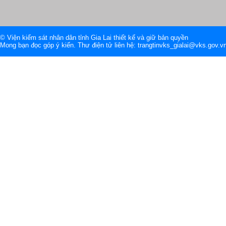
© Viện kiểm sát nhân dân tỉnh Gia Lai thiết kế và giữ bản quyền
Mong bạn đọc góp ý kiến. Thư điện tử liên hệ: trangtinvks_gialai@vks.gov.v