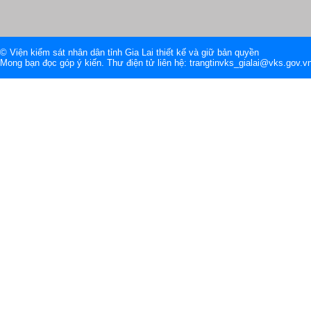
© Viện kiểm sát nhân dân tỉnh Gia Lai thiết kế và giữ bản quyền
Mong bạn đọc góp ý kiến. Thư điện tử liên hệ: trangtinvks_gialai@vks.gov.v