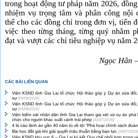
trong hoạt động tư pháp năm 2026, đồn
nhiệm vụ trọng tâm và phân công nội du
thể cho các đồng chí trong đơn vị, tiến 
việc theo từng tháng, từng quý nhằm
đạt và vượt các chỉ tiêu nghiệp vụ năm 2
N
gọc Hân –
CÁC BÀI LIÊN QUAN
Viện KSND tỉnh Gia Lai tổ chức Hội thảo góp ý Dự án sửa đổi,
sự
[04/08/2026]
Viện KSND tỉnh Gia Lai tổ chức Hội thảo góp ý Dự án sửa đổi,
sự
[04/08/2026]
Viện kiểm sát nhân dân tỉnh Gia Lai tham gia xét xử vụ án phá 
chức cho người khác xuất cảnh trái phép
[31/07/2026]
4 bị cáo lãnh án gần 40 năm tù về tội "Phá hoại chính sách đoàn
Bài học đắt giá khi giải quyết mâu thuẫn bằng bạo lực
[29/07/2026
Viện KSND khu vực 6 – Gia Lai ký kết Quy chế phối hợp trong vi