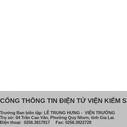
CỔNG THÔNG TIN ĐIỆN TỬ VIỆN KIỂM S
Trưởng Ban biên tập: LÊ TRUNG HƯNG - VIỆN TRƯỞNG
Trụ sở: 04 Trần Cao Vân, Phường Quy Nhơn, tỉnh Gia Lai.
Điện thoại: 0256.3817817 Fax: 0256.3822728