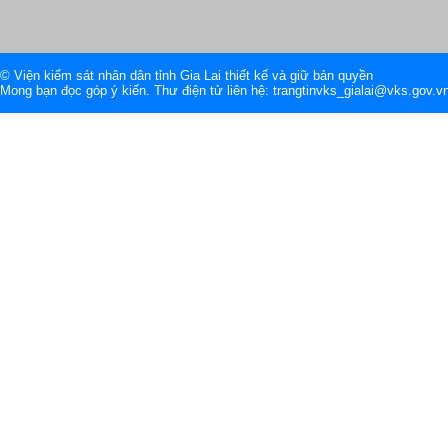
© Viện kiểm sát nhân dân tỉnh Gia Lai thiết kế và giữ bản quyền
Mong bạn đọc góp ý kiến. Thư điện tử liên hệ: trangtinvks_gialai@vks.gov.v