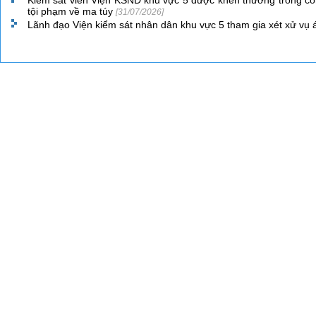
Kiểm sát viên Viện KSND khu vực 5 được khen thưởng trong cô
tội phạm về ma túy
[31/07/2026]
Lãnh đạo Viện kiểm sát nhân dân khu vực 5 tham gia xét xử vụ 