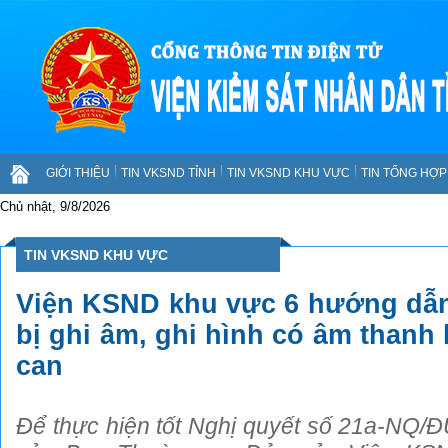
GIỚI THIỆU
TIN VKSND TỈNH
TIN VKSND KHU VỰC
TIN TỔNG HỢP 
Chủ nhật, 9/8/2026
TIN VKSND KHU VỰC
Viện KSND khu vực 6 hướng dẫn
bị ghi âm, ghi hình có âm thanh 
can
Để thực hiện tốt Nghị quyết số 21a-NQ/