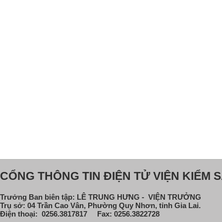
CỔNG THÔNG TIN ĐIỆN TỬ VIỆN KIỂM S
Trưởng Ban biên tập: LÊ TRUNG HƯNG - VIỆN TRƯỞNG
Trụ sở: 04 Trần Cao Vân, Phường Quy Nhơn, tỉnh Gia Lai.
Điện thoại: 0256.3817817 Fax: 0256.3822728