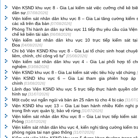
Viện KSND khu vực 8 - Gia Lai kiểm sát việc cưỡng chế kê biê
dân sự
[07/08/2026]
Viện kiểm sát nhân dân khu vực 8 – Gia Lai tăng cường kiểm sá
các xã trên địa bàn
[07/08/2026]
Phòng Thi hành án dân sự khu vực 11 tiếp thu yêu cầu của Viện
chế kê biên tài sản
[06/08/2026]
Viện kiểm sát nhân dân khu vực 10 trực tiếp kiểm sát t
Đoa
[04/08/2026]
Chi bộ Viện KSND Khu vực 8 - Gia Lai tổ chức sinh hoạt chuyê
liêm, chính, chí công vô tư"
[05/08/2026]
Viện kiểm sát nhân dân khu vực 4 - Gia Lai phối hợp tổ chứ
nghiệm
[03/08/2026]
Viện KSND khu vực 8 - Gia Lai kiểm sát việc tiêu hủy vật chứng
Viện KSND khu vực 6 – Gia Lai tham gia phiên họp áp 
chính
[03/08/2026]
Lãnh đạo Viện KSND khu vực 5 trực tiếp thực hành quyền côn
hình sự
[31/07/2026]
Một cuộc vui ngắn ngủi và bản án 25 năm tù cho 4 bị cáo
[31/07/
Viện KSND khu vực 13 – Gia Lai ban hành nhiều Kiến nghị 
trong lĩnh vực quản lý, bảo vệ rừng
[31/07/2026]
Viện kiểm sát nhân dân Khu vực 8 – Gia Lai trực tiếp kiểm sá
Prông
[31/07/2026]
Viện kiểm sát nhân dân khu vực 4, kiến nghị tăng cường kiểm tra 
phòng ngừa tai nạn giao thông
[31/07/2026]