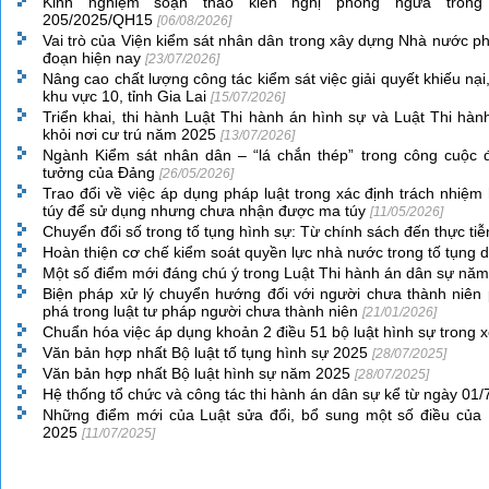
Kinh nghiệm soạn thảo kiến nghị phòng ngừa trong
205/2025/QH15
[06/08/2026]
Vai trò của Viện kiểm sát nhân dân trong xây dựng Nhà nước ph
đoạn hiện nay
[23/07/2026]
Nâng cao chất lượng công tác kiểm sát việc giải quyết khiếu nại
khu vực 10, tỉnh Gia Lai
[15/07/2026]
Triển khai, thi hành Luật Thi hành án hình sự và Luật Thi hà
khỏi nơi cư trú năm 2025
[13/07/2026]
Ngành Kiểm sát nhân dân – “lá chắn thép” trong công cuộc đ
tưởng của Đảng
[26/05/2026]
Trao đổi về việc áp dụng pháp luật trong xác định trách nhiệ
túy để sử dụng nhưng chưa nhận được ma túy
[11/05/2026]
Chuyển đổi số trong tố tụng hình sự: Từ chính sách đến thực tiễ
Hoàn thiện cơ chế kiểm soát quyền lực nhà nước trong tố tụng
Một số điểm mới đáng chú ý trong Luật Thi hành án dân sự nă
Biện pháp xử lý chuyển hướng đối với người chưa thành niên
phá trong luật tư pháp người chưa thành niên
[21/01/2026]
Chuẩn hóa việc áp dụng khoản 2 điều 51 bộ luật hình sự trong 
Văn bản hợp nhất Bộ luật tố tụng hình sự 2025
[28/07/2025]
Văn bản hợp nhất Bộ luật hình sự năm 2025
[28/07/2025]
Hệ thống tổ chức và công tác thi hành án dân sự kể từ ngày 01
Những điểm mới của Luật sửa đổi, bổ sung một số điều của
2025
[11/07/2025]