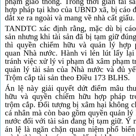
phạm giao thông. Trong thời gian tài s
hợp pháp tại kho của UBND xã, bị cáo đã
dắt xe ra ngoài và mang về nhà cất giấu.
TANDTC xác định rằng, mặc dù bị cáo 
sản nhưng khi tài sản đã bị tạm giữ đúng
thì quyền chiếm hữu và quản lý hợp 
quan Nhà nước. Hành vi lén lút lấy lại
tránh việc xử lý vi phạm đã xâm phạm t
quản lý tài sản của Nhà nước và đủ yếu
Trộm cắp tài sản theo Điều 173 BLHS.
Án lệ này giải quyết dứt điểm mâu th
hữu và quyền chiếm hữu hợp pháp tro
trộm cắp. Đối tượng bị xâm hại không c
cá nhân mà còn bao gồm quyền quản lý
nước đối với tài sản đang bị tạm giữ. Ý 
án lệ là ngăn chặn quan niệm phổ biến 