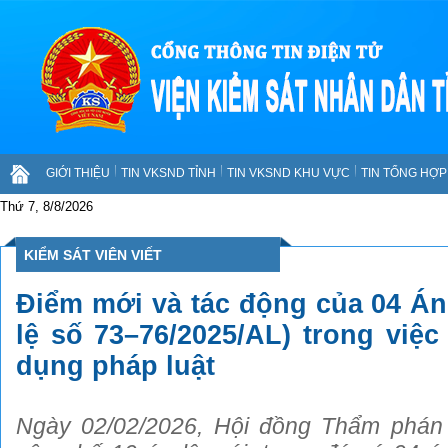
GIỚI THIỆU
TIN VKSND TỈNH
TIN VKSND KHU VỰC
TIN TỔNG HỢP 
Thứ 7, 8/8/2026
KIỂM SÁT VIÊN VIẾT
Điểm mới và tác động của 04 Án 
lệ số 73–76/2025/AL) trong việc
dụng pháp luật
Ngày 02/02/2026, Hội đồng Thẩm phá