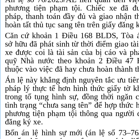
phương tiện phạm tội. Chiếc xe đã 
pháp, thanh toán đầy đủ và giao nhận t
hoàn tất thủ tục sang tên trên giấy đăng 
Căn cứ khoản 1 Điều 168 BLDS, Tòa á
sở hữu đã phát sinh từ thời điểm giao tà
xe được coi là tài sản của bị cáo và phả
quỹ Nhà nước theo khoản 2 Điều 47
thuộc vào việc đã hay chưa hoàn thành t
Án lệ này khẳng định nguyên tắc ưu tiê
pháp lý thực tế hơn hình thức giấy tờ k
trong tố tụng hình sự, đồng thời ngăn 
tình trạng “chưa sang tên” để hợp thức h
phương tiện phạm tội thông qua người đ
đăng ký xe.
Bốn án lệ hình sự mới (án lệ số 73–76