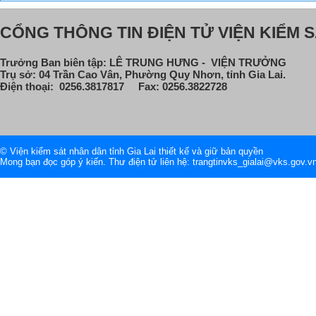
CỔNG THÔNG TIN ĐIỆN TỬ VIỆN KIỂM S
Trưởng Ban biên tập: LÊ TRUNG HƯNG - VIỆN TRƯỞNG
Trụ sở: 04 Trần Cao Vân, Phường Quy Nhơn, tỉnh Gia Lai.
Điện thoại: 0256.3817817 Fax: 0256.3822728
© Viện kiểm sát nhân dân tỉnh Gia Lai thiết kế và giữ bản quyền
Mong bạn đọc góp ý kiến. Thư điện tử liên hệ: trangtinvks_gialai@vks.gov.v