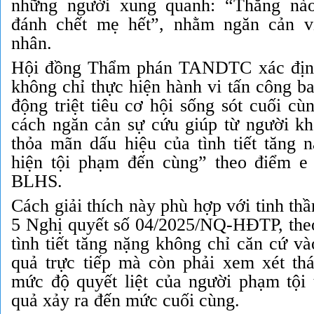
những người xung quanh: “Thằng nà
đánh chết mẹ hết”, nhằm ngăn cản v
nhân.
Hội đồng Thẩm phán TANDTC xác định 
không chỉ thực hiện hành vi tấn công b
động triệt tiêu cơ hội sống sót cuối cù
cách ngăn cản sự cứu giúp từ người khá
thỏa mãn dấu hiệu của tình tiết tăng n
hiện tội phạm đến cùng” theo điểm e
BLHS.
Cách giải thích này phù hợp với tinh thầ
5 Nghị quyết số 04/2025/NQ-HĐTP, theo
tình tiết tăng nặng không chỉ căn cứ v
quả trực tiếp mà còn phải xem xét th
mức độ quyết liệt của người phạm tội 
quả xảy ra đến mức cuối cùng.