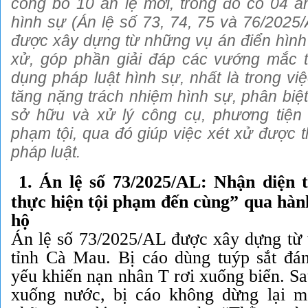
công bố 10 án lệ mới, trong đó có 04 án
hình sự (Án lệ số 73, 74, 75 và 76/2025/
được xây dựng từ những vụ án điển hình t
xử, góp phần giải đáp các vướng mắc 
dụng pháp luật hình sự, nhất là trong việc
tăng nặng trách nhiệm hình sự, phân biệ
sở hữu và xử lý công cụ, phương tiệ
phạm tội, qua đó giúp việc xét xử được 
pháp luật.
1. Án lệ số 73/2025/AL: Nhận diện t
thực hiện tội phạm đến cùng” qua hàn
hộ
Án lệ số 73/2025/AL được xây dựng từ v
tỉnh Cà Mau. Bị cáo dùng tuýp sắt đá
yếu khiến nạn nhân T rơi xuống biển. Sa
xuống nước, bị cáo không dừng lại m