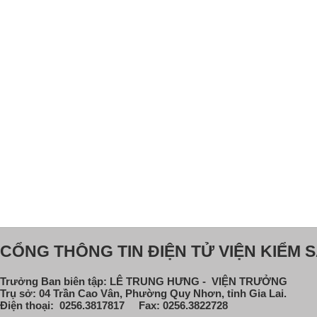
CỔNG THÔNG TIN ĐIỆN TỬ VIỆN KIỂM S
Trưởng Ban biên tập: LÊ TRUNG HƯNG - VIỆN TRƯỞNG
Trụ sở: 04 Trần Cao Vân, Phường Quy Nhơn, tỉnh Gia Lai.
Điện thoại: 0256.3817817 Fax: 0256.3822728