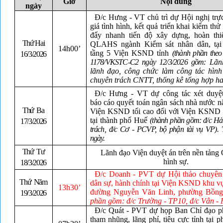
Giờ
Nội dung
ngày
Đ/c Hưng - VT chủ trì dự Hội nghị trự
giá tình hình, kết quả triển khai kiểm thử
đẩy nhanh tiến độ xây dựng, hoàn thi
Thứ Hai
QLAHS ngành Kiểm sát nhân dân, tại
14h00’
tầng 5 Viện KSND tỉnh
(thành phần the
16/3/2026
1178/VKSTC-C2 ngày 12/3/2026 gồm:
Lãn
lãnh đạo, công chức làm công tác hình
chuyên trách CNTT, thống kê tổng hợp ha
Đ/c Hưng - VT dự
công tác xét duyệ
báo cáo quyết toán ngân sách nhà nước 
Thứ Ba
Viện KSND tối cao đối với Viện KSND t
tại thành phố Huế
(thành phần gồm: đ/c H
17/3/2026
trách, đ/c Cơ - PCVP, bộ phận tài vụ VP). 
ngày.
Thứ Tư
Lãnh đạo Viện duyệt án trên nền tảng 
hình sự.
18/3/2026
Đ/c Doanh - PVT dự Hội thảo chuyên 
Thứ Năm
dân sự, hành chính tại Viện KSND khu vự
13h30’
đường Nguyễn Văn Linh, phường Bồn
19/3/2026
phần gồm: đ/c Trường - TP10, đ/c Vân - 
Đ/c Quát - PVT dự họp Ban Chỉ đạo p
tham nhũng, lãng phí, tiêu cực tỉnh tại 