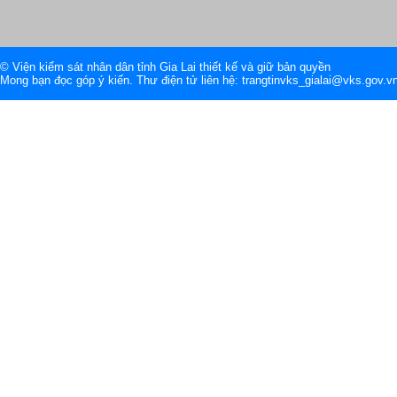
© Viện kiểm sát nhân dân tỉnh Gia Lai thiết kế và giữ bản quyền
Mong bạn đọc góp ý kiến. Thư điện tử liên hệ: trangtinvks_gialai@vks.gov.v