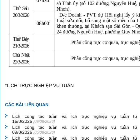
07h30’
sở Tỉnh ủy (số 102 đường Nguyễn Huệ,
Thứ Sáu
Nhơn).
Đ/c Doanh - PVT dự Hội nghị lấy ý ki
20/3/2026
Luật sửa đổi, bổ sung một số điều của L
08h00’
khen thưởng, tại Khách sạn Sài Gòn - 
24 đường Nguyễn Huệ, phường Quy Nhơ
Thứ Bảy
Phân công trực cơ quan, trực nghi
21/3/2026
Chủ Nhật
Phân công trực cơ quan, trực nghi
22/3/2026
*LỊCH TRỰC NGHIỆP VỤ TUẦN
CÁC BÀI LIÊN QUAN
Lịch công tác tuần và lịch trực nghiệp vụ tuần từ
16/8/2026
[09/08/2026]
Lịch công tác tuần và lịch trực nghiệp vụ tuần từ
09/8/2026
[05/08/2026]
Lịch công tác tuần và lịch trực nghiệp vụ tuần từ