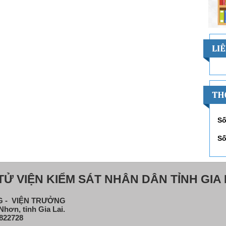
Số
Số
Ử VIỆN KIỂM SÁT NHÂN DÂN TỈNH GIA 
NG - VIỆN TRƯỞNG
hơn, tỉnh Gia Lai.
822728