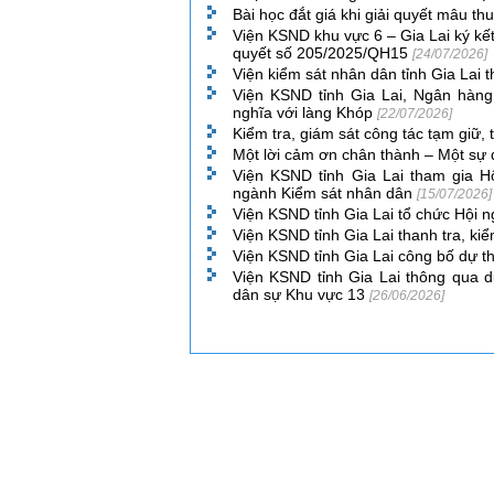
Bài học đắt giá khi giải quyết mâu t
Viện KSND khu vực 6 – Gia Lai ký kết
quyết số 205/2025/QH15
[24/07/2026]
Viện kiểm sát nhân dân tỉnh Gia Lai 
Viện KSND tỉnh Gia Lai, Ngân hàn
nghĩa với làng Khóp
[22/07/2026]
Kiểm tra, giám sát công tác tạm giữ, 
Một lời cảm ơn chân thành – Một sự
Viện KSND tỉnh Gia Lai tham gia 
ngành Kiểm sát nhân dân
[15/07/2026]
Viện KSND tỉnh Gia Lai tổ chức Hội 
Viện KSND tỉnh Gia Lai thanh tra, ki
Viện KSND tỉnh Gia Lai công bố dự t
Viện KSND tỉnh Gia Lai thông qua dự
dân sự Khu vực 13
[26/06/2026]