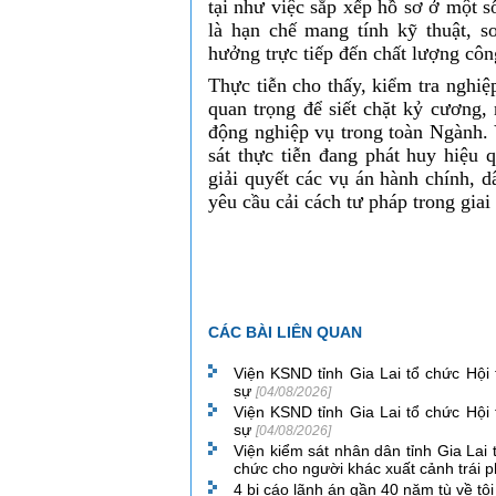
tại như việc sắp xếp hồ sơ ở một 
là hạn chế mang tính kỹ thuật, s
hưởng trực tiếp đến chất lượng công
Thực tiễn cho thấy, kiểm tra nghiệ
quan trọng để siết chặt kỷ cương,
động nghiệp vụ trong toàn Ngành. 
sát thực tiễn đang phát huy hiệu 
giải quyết các vụ án hành chính, 
yêu cầu cải cách tư pháp trong giai
CÁC BÀI LIÊN QUAN
Viện KSND tỉnh Gia Lai tổ chức Hội
sự
[04/08/2026]
Viện KSND tỉnh Gia Lai tổ chức Hội
sự
[04/08/2026]
Viện kiểm sát nhân dân tỉnh Gia Lai 
chức cho người khác xuất cảnh trái 
4 bị cáo lãnh án gần 40 năm tù về tộ