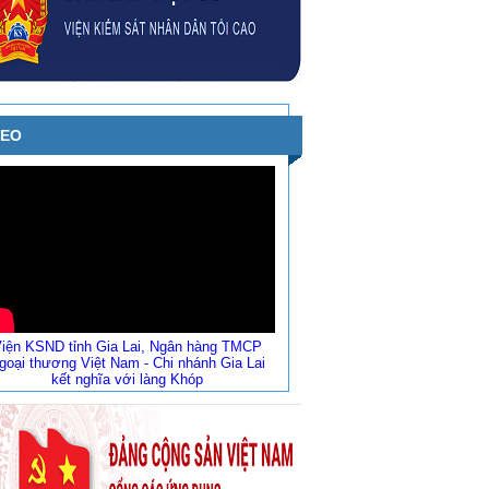
DEO
iện KSND tỉnh Gia Lai, Ngân hàng TMCP
goại thương Việt Nam - Chi nhánh Gia Lai
kết nghĩa với làng Khóp