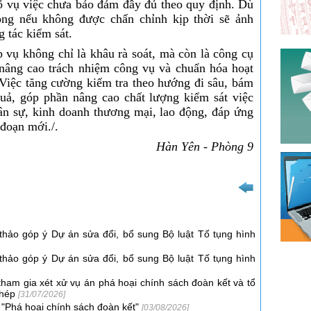
số vụ việc chưa bảo đảm đầy đủ theo quy định. Dù
ong nếu không được chấn chỉnh kịp thời sẽ ảnh
 tác kiểm sát.
p vụ không chỉ là khâu rà soát, mà còn là công cụ
 nâng cao trách nhiệm công vụ và chuẩn hóa hoạt
Việc tăng cường kiểm tra theo hướng đi sâu, bám
quả, góp phần nâng cao chất lượng kiểm sát việc
dân sự, kinh doanh thương mại, lao động, đáp ứng
 đoạn mới./.
Hàn Yên - Phòng 9
 thảo góp ý Dự án sửa đổi, bổ sung Bộ luật Tố tụng hình
 thảo góp ý Dự án sửa đổi, bổ sung Bộ luật Tố tụng hình
tham gia xét xử vụ án phá hoại chính sách đoàn kết và tổ
phép
[31/07/2026]
i "Phá hoại chính sách đoàn kết"
[03/08/2026]