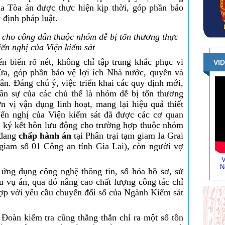
ủa Tòa án được thực hiện kịp thời, góp phần bảo
 định pháp luật.
 cho công dân thuộc nhóm dễ bị tổn thương
thực
iến nghị của Viện kiểm sát
n biến rõ nét, không chỉ tập trung khắc phục vi
VI
a, góp phần bảo vệ lợi ích Nhà nước, quyền và
hân. Đáng chú ý, việc triển khai các quy định mới,
dân sự của các chủ thể là nhóm dễ bị tổn thương
n vị vận dụng linh hoạt, mang lại hiệu quả thiết
kiến nghị của Viện kiểm sát đã được các cơ quan
g ký kết hôn lưu động cho trường hợp thuộc nhóm
 đang
chấp hành án
tại Phân trại tạm giam Ia Grai
 giam số 01 Công an tỉnh Gia Lai), còn người vợ
V
N
ứng dụng công nghệ thông tin, số hóa hồ sơ, sử
u vụ án, qua đó nâng cao chất lượng công tác chỉ
ợp với yêu cầu chuyển đổi số của Ngành Kiểm sát
Đoàn kiểm tra cũng thẳng thắn chỉ ra một số tồn