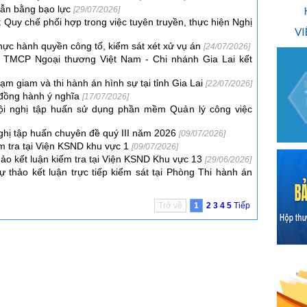
huẫn bằng bạo lực
[29/07/2026]
 Quy chế phối hợp trong việc tuyên truyền, thực hiện Nghị
thực hành quyền công tố, kiểm sát xét xử vụ án
[24/07/2026]
g TMCP Ngoại thương Việt Nam - Chi nhánh Gia Lai kết
tạm giam và thi hành án hình sự tại tỉnh Gia Lai
[22/07/2026]
 đồng hành ý nghĩa
[17/07/2026]
Hội nghị tập huấn sử dụng phần mềm Quản lý công việc
nghị tập huấn chuyên đề quý III năm 2026
[09/07/2026]
ểm tra tại Viện KSND khu vực 1
[09/07/2026]
hảo kết luận kiểm tra tại Viện KSND Khu vực 13
[29/06/2026]
 thảo kết luận trực tiếp kiểm sát tại Phòng Thi hành án
Trở về
1
2
3
4
5
Tiếp