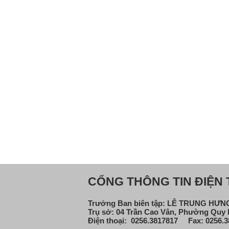
CỔNG THÔNG TIN ĐIỆN T
Trưởng Ban biên tập: LÊ TRUNG HƯ
Trụ sở: 04 Trần Cao Vân, Phường Quy N
Điện thoại: 0256.3817817 Fax: 0256.3