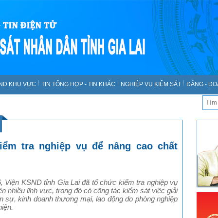
SND KHU VỰC
TIN TỔNG HỢP - TIN KHÁC
NGHIỆP VỤ KIỂM SÁT
ĐẢNG - ĐO
iểm tra nghiệp vụ để nâng cao chất
 Viện KSND tỉnh Gia Lai đã tổ chức kiểm tra nghiệp vụ
n nhiều lĩnh vực, trong đó có công tác kiểm sát việc giải
ân sự, kinh doanh thương mại, lao động do phòng nghiệp
hiện.