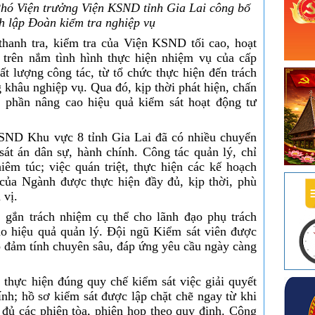
ó Viện trưởng Viện KSND tỉnh Gia Lai công bố
h lập Đoàn kiểm tra nghiệp vụ
thanh tra, kiểm tra của Viện KSND tối cao, hoạt
 trên nắm tình hình thực hiện nhiệm vụ của cấp
t lượng công tác, từ tổ chức thực hiện đến trách
 khâu nghiệp vụ. Qua đó, kịp thời phát hiện, chấn
p phần nâng cao hiệu quả kiểm sát hoạt động tư
KSND Khu vực 8 tỉnh Gia Lai đã có nhiều chuyển
sát án dân sự, hành chính. Công tác quản lý, chỉ
iêm túc; việc quán triệt, thực hiện các kế hoạch
của Ngành được thực hiện đầy đủ, kịp thời, phù
 vị.
 gắn trách nhiệm cụ thể cho lãnh đạo phụ trách
ao hiệu quả quản lý. Đội ngũ Kiểm sát viên được
o đảm tính chuyên sâu, đáp ứng yêu cầu ngày càng
 thực hiện đúng quy chế kiểm sát việc giải quyết
ính; hồ sơ kiểm sát được lập chặt chẽ ngay từ khi
 đủ các phiên tòa, phiên họp theo quy định. Công