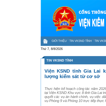
GIỚI THIỆU
TIN VKSND TỈNH
TIN VK
Thứ 7, 8/8/2026
TIN VKSND TỈNH
Viện KSND tỉnh Gia Lai k
lượng kiểm sát từ cơ sở
Thực hiện kế hoạch công tác năm 2026,
tại Viện KSND Khu vực 8 tỉnh Gia Lai trê
quyết các vụ án hành chính, vụ việc d
vụ Phòng 9 và Phòng 10 trực tiếp thực 