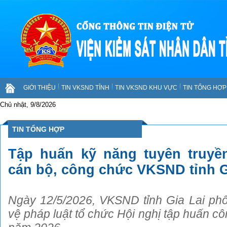
GIỚI THIỆU
TIN VKSND TỈNH
TIN VKSND KHU VỰC
TIN TỔNG HỢP 
Chủ nhật, 9/8/2026
TIN TỔNG HỢP
Tập huấn kỹ năng tuyên truyề
cán bộ, công chức VKSND tỉnh G
Ngày 12/5/2026, VKSND tỉnh Gia Lai phố
vệ pháp luật tổ chức Hội nghị tập huấn cô