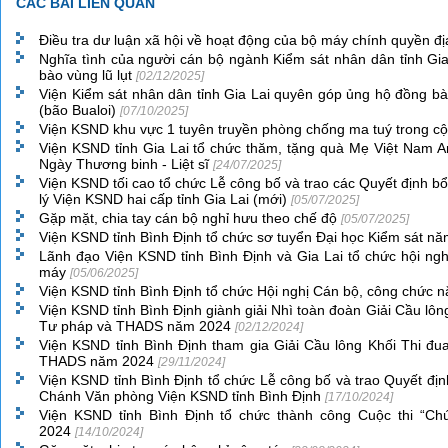
CÁC BÀI LIÊN QUAN
Điều tra dư luận xã hội về hoạt động của bộ máy chính quyền 
Nghĩa tình của người cán bộ ngành Kiểm sát nhân dân tỉnh Gi
bào vùng lũ lụt
[02/12/2025]
Viện Kiểm sát nhân dân tỉnh Gia Lai quyên góp ủng hộ đồng bào
(bão Bualoi)
[07/10/2025]
Viện KSND khu vực 1 tuyên truyền phòng chống ma tuý trong 
Viện KSND tỉnh Gia Lai tổ chức thăm, tặng quà Mẹ Việt Nam 
Ngày Thương binh - Liệt sĩ
[24/07/2025]
Viện KSND tối cao tổ chức Lễ công bố và trao các Quyết định b
lý Viện KSND hai cấp tỉnh Gia Lai (mới)
[05/07/2025]
Gặp mặt, chia tay cán bộ nghỉ hưu theo chế độ
[05/07/2025]
Viện KSND tỉnh Bình Định tổ chức sơ tuyển Đại học Kiểm sát n
Lãnh đạo Viện KSND tỉnh Bình Định và Gia Lai tổ chức hội ngh
máy
[05/06/2025]
Viện KSND tỉnh Bình Định tổ chức Hội nghị Cán bộ, công chức
Viện KSND tỉnh Bình Định giành giải Nhì toàn đoàn Giải Cầu lôn
Tư pháp và THADS năm 2024
[02/12/2024]
Viện KSND tỉnh Bình Định tham gia Giải Cầu lông Khối Thi đu
THADS năm 2024
[29/11/2024]
Viện KSND tỉnh Bình Định tổ chức Lễ công bố và trao Quyết đị
Chánh Văn phòng Viện KSND tỉnh Bình Định
[17/10/2024]
Viện KSND tỉnh Bình Định tổ chức thành công Cuộc thi “Chú
2024
[14/10/2024]