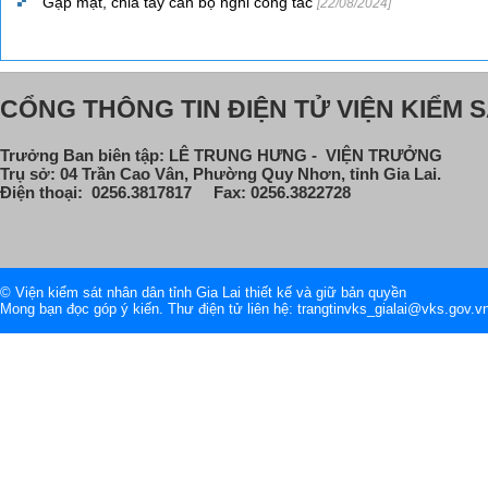
Gặp mặt, chia tay cán bộ nghỉ công tác
[22/08/2024]
CỔNG THÔNG TIN ĐIỆN TỬ VIỆN KIỂM S
Trưởng Ban biên tập: LÊ TRUNG HƯNG - VIỆN TRƯỞNG
Trụ sở: 04 Trần Cao Vân, Phường Quy Nhơn, tỉnh Gia Lai.
Điện thoại: 0256.3817817 Fax: 0256.3822728
© Viện kiểm sát nhân dân tỉnh Gia Lai thiết kế và giữ bản quyền
Mong bạn đọc góp ý kiến. Thư điện tử liên hệ: trangtinvks_gialai@vks.gov.v