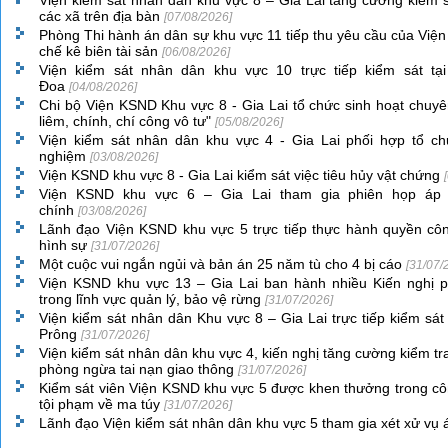
Viện kiểm sát nhân dân khu vực 8 – Gia Lai tăng cường kiểm sá
các xã trên địa bàn
[07/08/2026]
Phòng Thi hành án dân sự khu vực 11 tiếp thu yêu cầu của Viện
chế kê biên tài sản
[06/08/2026]
Viện kiểm sát nhân dân khu vực 10 trực tiếp kiểm sát t
Đoa
[04/08/2026]
Chi bộ Viện KSND Khu vực 8 - Gia Lai tổ chức sinh hoạt chuyê
liêm, chính, chí công vô tư"
[05/08/2026]
Viện kiểm sát nhân dân khu vực 4 - Gia Lai phối hợp tổ chứ
nghiệm
[03/08/2026]
Viện KSND khu vực 8 - Gia Lai kiểm sát việc tiêu hủy vật chứng
Viện KSND khu vực 6 – Gia Lai tham gia phiên họp áp 
chính
[03/08/2026]
Lãnh đạo Viện KSND khu vực 5 trực tiếp thực hành quyền côn
hình sự
[31/07/2026]
Một cuộc vui ngắn ngủi và bản án 25 năm tù cho 4 bị cáo
[31/07/
Viện KSND khu vực 13 – Gia Lai ban hành nhiều Kiến nghị 
trong lĩnh vực quản lý, bảo vệ rừng
[31/07/2026]
Viện kiểm sát nhân dân Khu vực 8 – Gia Lai trực tiếp kiểm sá
Prông
[31/07/2026]
Viện kiểm sát nhân dân khu vực 4, kiến nghị tăng cường kiểm tra 
phòng ngừa tai nạn giao thông
[31/07/2026]
Kiểm sát viên Viện KSND khu vực 5 được khen thưởng trong cô
tội phạm về ma túy
[31/07/2026]
Lãnh đạo Viện kiểm sát nhân dân khu vực 5 tham gia xét xử vụ 