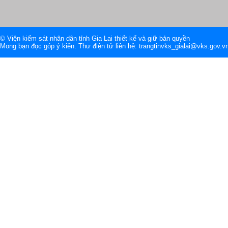
© Viện kiểm sát nhân dân tỉnh Gia Lai thiết kế và giữ bản quyền
Mong bạn đọc góp ý kiến. Thư điện tử liên hệ: trangtinvks_gialai@vks.gov.v