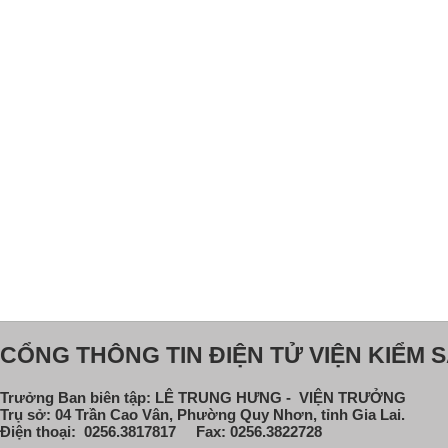
CỔNG THÔNG TIN ĐIỆN TỬ VIỆN KIỂM S
Trưởng Ban biên tập: LÊ TRUNG HƯNG - VIỆN TRƯỞNG
Trụ sở: 04 Trần Cao Vân, Phường Quy Nhơn, tỉnh Gia Lai.
Điện thoại: 0256.3817817 Fax: 0256.3822728