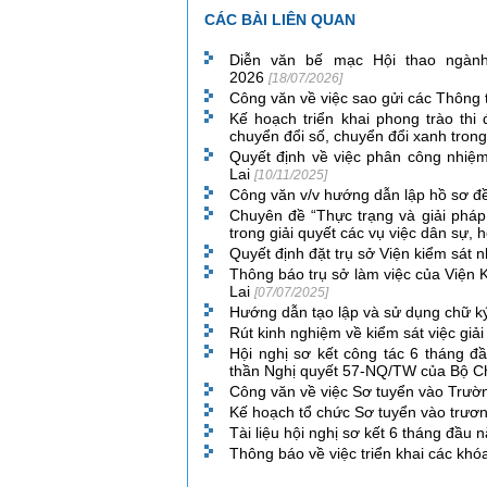
CÁC BÀI LIÊN QUAN
Diễn văn bế mạc Hội thao ngành
2026
[18/07/2026]
Công văn về việc sao gửi các Thông
Kế hoạch triển khai phong trào thi
chuyển đổi số, chuyển đổi xanh tro
Quyết định về việc phân công nhiệ
Lai
[10/11/2025]
Công văn v/v hướng dẫn lập hồ sơ đ
Chuyên đề “Thực trạng và giải pháp 
trong giải quyết các vụ việc dân sự, 
Quyết định đặt trụ sở Viện kiểm sát
Thông báo trụ sở làm việc của Viện 
Lai
[07/07/2025]
Hướng dẫn tạo lập và sử dụng chữ k
Rút kinh nghiệm về kiểm sát việc gi
Hội nghị sơ kết công tác 6 tháng đ
thần Nghị quyết 57-NQ/TW của Bộ Ch
Công văn về việc Sơ tuyển vào Trườ
Kế hoạch tổ chức Sơ tuyển vào trươ
Tài liệu hội nghị sơ kết 6 tháng đ
Thông báo về việc triển khai các kh