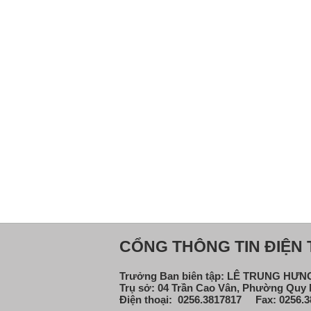
CỔNG THÔNG TIN ĐIỆN T
Trưởng Ban biên tập: LÊ TRUNG HƯ
Trụ sở: 04 Trần Cao Vân, Phường Quy N
Điện thoại: 0256.3817817 Fax: 0256.3