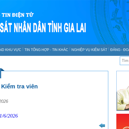
SND KHU VỰC
TIN TỔNG HỢP - TIN KHÁC
NGHIỆP VỤ KIỂM SÁT
ĐẢNG - ĐO
 Kiểm tra viên
2026
1/6/2026