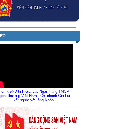
DEO
iện KSND tỉnh Gia Lai, Ngân hàng TMCP
goại thương Việt Nam - Chi nhánh Gia Lai
kết nghĩa với làng Khóp