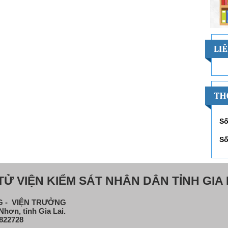
Số
Số
Ử VIỆN KIỂM SÁT NHÂN DÂN TỈNH GIA 
NG - VIỆN TRƯỞNG
hơn, tỉnh Gia Lai.
822728