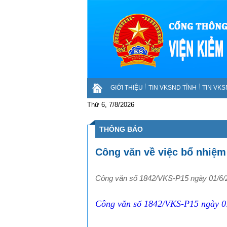
GIỚI THIỆU
TIN VKSND TỈNH
TIN VK
Thứ 6, 7/8/2026
THÔNG BÁO
Công văn về việc bổ nhiệm
Công văn số 1842/VKS-P15 ngày 01/6/
Công văn số 1842/VKS-P15 ngày 0