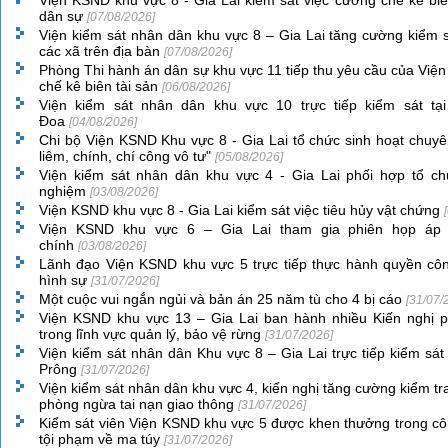
Viện KSND khu vực 8 - Gia Lai kiểm sát việc cưỡng chế kê biê
dân sự
[07/08/2026]
Viện kiểm sát nhân dân khu vực 8 – Gia Lai tăng cường kiểm sá
các xã trên địa bàn
[07/08/2026]
Phòng Thi hành án dân sự khu vực 11 tiếp thu yêu cầu của Viện
chế kê biên tài sản
[06/08/2026]
Viện kiểm sát nhân dân khu vực 10 trực tiếp kiểm sát t
Đoa
[04/08/2026]
Chi bộ Viện KSND Khu vực 8 - Gia Lai tổ chức sinh hoạt chuyê
liêm, chính, chí công vô tư"
[05/08/2026]
Viện kiểm sát nhân dân khu vực 4 - Gia Lai phối hợp tổ chứ
nghiệm
[03/08/2026]
Viện KSND khu vực 8 - Gia Lai kiểm sát việc tiêu hủy vật chứng
Viện KSND khu vực 6 – Gia Lai tham gia phiên họp áp 
chính
[03/08/2026]
Lãnh đạo Viện KSND khu vực 5 trực tiếp thực hành quyền côn
hình sự
[31/07/2026]
Một cuộc vui ngắn ngủi và bản án 25 năm tù cho 4 bị cáo
[31/07/
Viện KSND khu vực 13 – Gia Lai ban hành nhiều Kiến nghị 
trong lĩnh vực quản lý, bảo vệ rừng
[31/07/2026]
Viện kiểm sát nhân dân Khu vực 8 – Gia Lai trực tiếp kiểm sá
Prông
[31/07/2026]
Viện kiểm sát nhân dân khu vực 4, kiến nghị tăng cường kiểm tra 
phòng ngừa tai nạn giao thông
[31/07/2026]
Kiểm sát viên Viện KSND khu vực 5 được khen thưởng trong cô
tội phạm về ma túy
[31/07/2026]