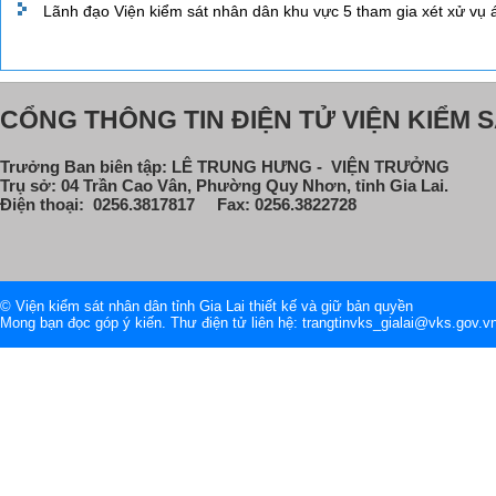
Lãnh đạo Viện kiểm sát nhân dân khu vực 5 tham gia xét xử vụ 
CỔNG THÔNG TIN ĐIỆN TỬ VIỆN KIỂM S
Trưởng Ban biên tập: LÊ TRUNG HƯNG - VIỆN TRƯỞNG
Trụ sở: 04 Trần Cao Vân, Phường Quy Nhơn, tỉnh Gia Lai.
Điện thoại: 0256.3817817 Fax: 0256.3822728
© Viện kiểm sát nhân dân tỉnh Gia Lai thiết kế và giữ bản quyền
Mong bạn đọc góp ý kiến. Thư điện tử liên hệ: trangtinvks_gialai@vks.gov.v