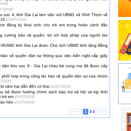
2026]
07/2026]
 vực 4, tỉnh Gia Lai làm việc với UBND xã Vĩnh Thịnh về
QH15
[22/07/2026]
trợ đăng ký khai sinh cho trẻ em trong hoàn cảnh đặc
g cường bảo vệ quyền, lợi ích hợp pháp của người lao
 VKSND tỉnh Gia Lai được Chủ tịch UBND tỉnh tặng Bằng
bảo vệ quyền dân sự thông qua việc kiến nghị cấp giấy
n dân khu vực 9 - Gia Lai cháu bé cùng mẹ đã được cấp
 phối hợp trong công tác bảo vệ quyền dân sự của nhóm
7/2026]
t bị xâm hại dẫn đến có thai
[02/07/2026]
áu bé được hưởng chính sách bảo trợ xã hội và kịp thời
i trẻ em
[02/07/2026]
 tảo hôn
[01/07/2026]
Trở về
1
2
3
Tiếp