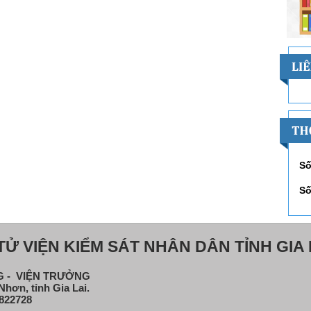
Số
Số
Ử VIỆN KIỂM SÁT NHÂN DÂN TỈNH GIA 
NG - VIỆN TRƯỞNG
hơn, tỉnh Gia Lai.
822728