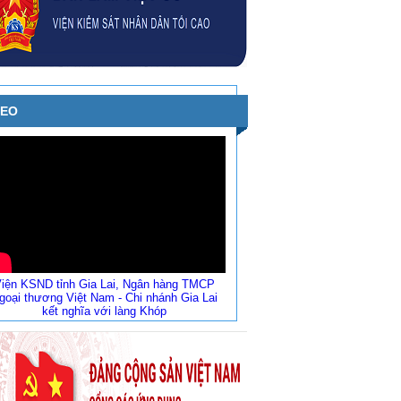
DEO
iện KSND tỉnh Gia Lai, Ngân hàng TMCP
goại thương Việt Nam - Chi nhánh Gia Lai
kết nghĩa với làng Khóp