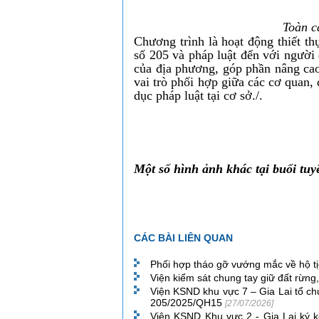
Toàn c
Chương trình là hoạt động thiết t
số 205 và pháp luật đến với người 
của địa phương, góp phần nâng cao
vai trò phối hợp giữa các cơ quan, 
dục pháp luật tại cơ sở./.
Một số hình ảnh khác tại buổi tuy
CÁC BÀI LIÊN QUAN
Phối hợp tháo gỡ vướng mắc về hộ t
Viện kiểm sát chung tay giữ đất rừng,
Viện KSND khu vực 7 – Gia Lai tổ chứ
205/2025/QH15
[27/07/2026]
Viện KSND Khu vực 2 - Gia Lai ký 