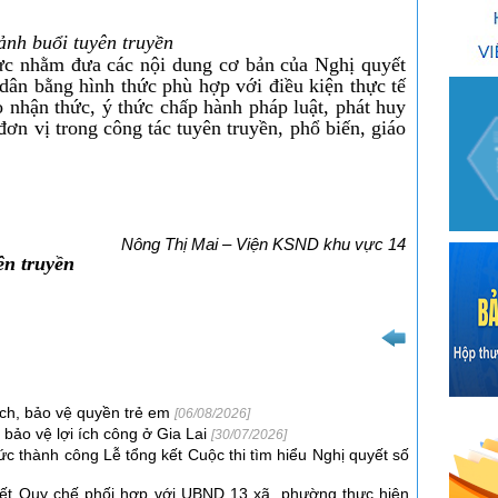
ảnh buổi tuyên truyền
hực nhằm đưa các nội dung cơ bản của Nghị quyết
dân bằng hình thức phù hợp với điều kiện thực tế
 nhận thức, ý thức chấp hành pháp luật, phát huy
đơn vị trong công tác tuyên truyền, phổ biến, giáo
Nông Thị Mai – Viện KSND khu vực 14
ên truyền
ịch, bảo vệ quyền trẻ em
[06/08/2026]
 bảo vệ lợi ích công ở Gia Lai
[30/07/2026]
c thành công Lễ tổng kết Cuộc thi tìm hiểu Nghị quyết số
kết Quy chế phối hợp với UBND 13 xã, phường thực hiện