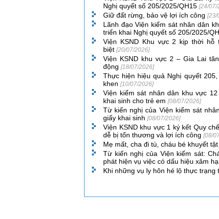
Nghị quyết số 205/2025/QH15
[24/07/
Giữ đất rừng, bảo vệ lợi ích công
[23/
Lãnh đạo Viện kiểm sát nhân dân khu
triển khai Nghị quyết số 205/2025/
Viện KSND Khu vực 2 kịp thời hỗ 
biệt
[20/07/2026]
Viện KSND khu vực 2 – Gia Lai tăn
động
[18/07/2026]
Thực hiện hiệu quả Nghị quyết 205,
khen
[10/07/2026]
Viện kiểm sát nhân dân khu vực 12 
khai sinh cho trẻ em
[08/07/2026]
Từ kiến nghị của Viện kiểm sát nhâ
giấy khai sinh
[08/07/2026]
Viện KSND khu vực 1 ký kết Quy chế
dễ bị tổn thương và lợi ích công
[08/0
Mẹ mất, cha đi tù, cháu bé khuyết tậ
Từ kiến nghị của Viện kiểm sát: Ch
phát hiện vụ việc có dấu hiệu xâm hạ
Khi những vụ ly hôn hé lộ thực trạng