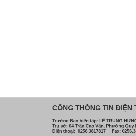
CỔNG THÔNG TIN ĐIỆN T
Trưởng Ban biên tập: LÊ TRUNG HƯ
Trụ sở: 04 Trần Cao Vân, Phường Quy N
Điện thoại: 0256.3817817 Fax: 0256.3