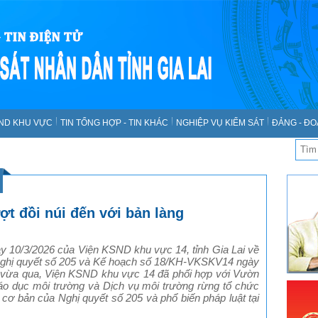
SND KHU VỰC
TIN TỔNG HỢP - TIN KHÁC
NGHIỆP VỤ KIỂM SÁT
ĐẢNG - ĐO
t đồi núi đến với bản làng
 10/3/2026 của Viện KSND khu vực 14, tỉnh Gia Lai về
 Nghị quyết số 205 và Kế hoạch số 18/KH-VKSKV14 ngày
 vừa qua, Viện KSND khu vực 14 đã phối hợp với Vườn
áo dục môi trường và Dịch vụ môi trường rừng tổ chức
 cơ bản của Nghị quyết số 205 và phổ biến pháp luật tại