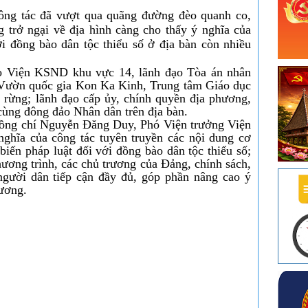
ông tác đã vượt qua quãng đường đèo quanh co,
 trở ngại về địa hình càng cho thấy ý nghĩa của
i đồng bào dân tộc thiểu số ở địa bàn còn nhiều
o Viện KSND khu vực 14, lãnh đạo Tòa án nhân
o Vườn quốc gia Kon Ka Kinh, Trung tâm Giáo dục
 rừng; lãnh đạo cấp ủy, chính quyền địa phương,
ùng đông đảo Nhân dân trên địa bàn.
 đồng chí Nguyễn Đăng Duy, Phó Viện trưởng Viện
hĩa của công tác tuyên truyền các nội dung cơ
iến pháp luật đối với đồng bào dân tộc thiểu số;
ơng trình, các chủ trương của Đảng, chính sách,
gười dân tiếp cận đầy đủ, góp phần nâng cao ý
hương.