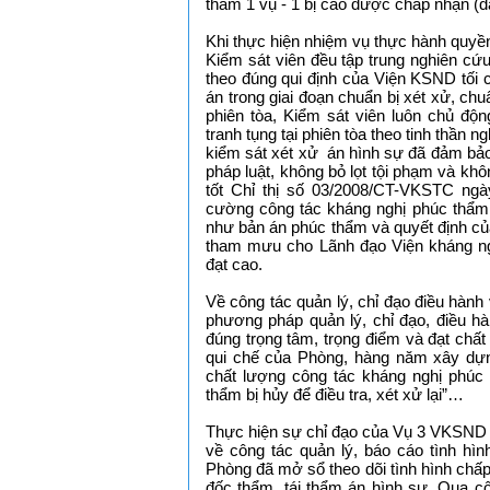
thẩm 1 vụ - 1 bị cáo được chấp nhận (đạ
Khi thực hiện nhiệm vụ thực hành quyề
Kiểm sát viên đều tập trung nghiên cứ
theo đúng qui định của Viện KSND tối c
án trong giai đoạn chuẩn bị xét xử, chu
phiên tòa, Kiểm sát viên luôn chủ độ
tranh tụng tại phiên tòa theo tinh thần
kiểm sát xét xử án hình sự đã đảm bảo
pháp luật, không bỏ lọt tội phạm và khô
tốt Chỉ thị số 03/2008/CT-VKSTC ng
cường công tác kháng nghị phúc thẩm
như bản án phúc thẩm và quyết định củ
tham mưu cho Lãnh đạo Viện kháng ngh
đạt cao.
Về công tác quản lý, chỉ đạo điều hành
phương pháp quản lý, chỉ đạo, điều hà
đúng trọng tâm, trọng điểm và đạt ch
qui chế của Phòng, hàng năm xây dựn
chất lượng công tác kháng nghị phúc
thẩm bị hủy để điều tra, xét xử lại”…
Thực hiện sự chỉ đạo của Vụ 3 VKSND 
về công tác quản lý, báo cáo tình hìn
Phòng đã mở sổ theo dõi tình hình chấp
đốc thẩm, tái thẩm án hình sự. Qua cô