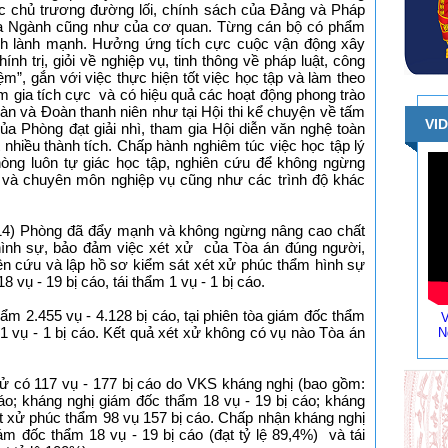
c chủ trương đường lối, chính sách của Đảng và Pháp
của Ngành cũng như của cơ quan. Từng cán bộ có phẩm
sạch lành mạnh. Hưởng ứng tích cực cuộc vận động xây
h trị, giỏi về nghiệp vụ, tinh thông về pháp luật, công
m”, gắn với việc thực hiện tốt việc học tập và làm theo
gia tích cực và có hiệu quả các hoạt động phong trào
àn và Đoàn thanh niên như tại Hội thi kể chuyện về tấm
VI
 Phòng đạt giải nhì, tham gia Hội diễn văn nghệ toàn
nhiều thành tích. Chấp hành nghiêm túc việc học tập lý
phòng luôn tự giác học tập, nghiên cứu để không ngừng
rị và chuyên môn nghiệp vụ cũng như các trình độ khác
014) Phòng đã đẩy mạnh và không ngừng nâng cao chất
nh sự, bảo đảm việc xét xử của Tòa án đúng người,
hiên cứu và lập hồ sơ kiểm sát xét xử phúc thẩm hình sự
 vụ - 19 bị cáo, tái thẩm 1 vụ - 1 bị cáo.
ẩm 2.455 vụ - 4.128 bị cáo, tại phiên tòa giám đốc thẩm
V
ẩm 1 vụ - 1 bị cáo. Kết quả xét xử không có vụ nào Tòa án
N
 xử có 117 vụ - 177 bị cáo do VKS kháng nghị (bao gồm:
áo; kháng nghị giám đốc thẩm 18 vụ - 19 bị cáo; kháng
xét xử phúc thẩm 98 vụ 157 bị cáo. Chấp nhận kháng nghị
iám đốc thẩm 18 vụ - 19 bị cáo (đạt tỷ lệ 89,4%) và tái