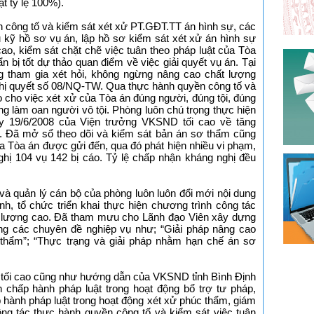
t tỷ lệ 100%).
n công tố và kiểm sát xét xử PT.GĐT.TT án hình sự, các
u kỹ hồ sơ vụ án, lập hồ sơ kiểm sát xét xử án hình sự
ao, kiểm sát chặt chẽ việc tuân theo pháp luật của Tòa
ẩn bị tốt dự thảo quan điểm về việc giải quyết vụ án. Tại
ng tham gia xét hỏi, không ngừng nâng cao chất lượng
 nghị quyết số 08/NQ-TW. Qua thực hành quyền công tố và
 cho việc xét xử của Tòa án đúng người, đúng tội, đúng
ng làm oan người vô tội. Phòng luôn chú trọng thực hiện
ày 19/6/2008 của Viện trưởng VKSND tối cao về tăng
. Đã mở sổ theo dõi và kiểm sát bản án sơ thẩm cũng
a Tòa án được gửi đến, qua đó phát hiện nhiều vi phạm,
ị 104 vụ 142 bị cáo. Tỷ lệ chấp nhận kháng nghị đều
 và quản lý cán bộ của phòng luôn luôn đổi mới nội dung
nh, tổ chức triển khai thực hiện chương trình công tác
ất lượng cao. Đã tham mưu cho Lãnh đạo Viên xây dựng
g các chuyên đề nghiệp vụ như; “Giải pháp nâng cao
 thẩm”; “Thực trạng và giải pháp nhằm hạn chế án sơ
tối cao cũng như hướng dẫn của VKSND tỉnh Bình Định
h chấp hành pháp luật trong hoạt động bổ trợ tư pháp,
 hành pháp luật trong hoạt động xét xử phúc thẩm, giám
ng tác thực hành quyền công tố và kiểm sát việc tuân