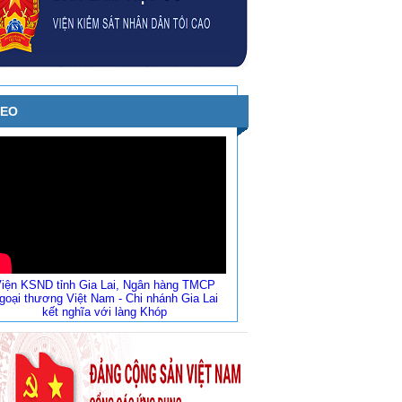
DEO
iện KSND tỉnh Gia Lai, Ngân hàng TMCP
goại thương Việt Nam - Chi nhánh Gia Lai
kết nghĩa với làng Khóp