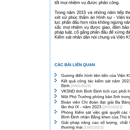
tốt mọi nhiệm vụ được phân công.
Trong năm 2015 và những năm tiếp the
xét xử phúc thẩm án Hình sự - Viện ki
lực phấn đấu hơn nữa không ngừng nâng
sắc mọi nhiệm vụ được giao, đảm bảo c
pháp luật, cố gắng phấn đấu để xứng đá
Kiểm sát nhân dân nói chung và Viện KS
CÁC BÀI LIÊN QUAN
Gương điển hình tiên tiến của Viện 
Kết quả công tác kiểm sát năm 2023
Định
[24/01/2024]
VKSND tỉnh Bình Định tích cực phối h
Một Phó Trưởng phòng bản lĩnh trong
Đoàn viên Chi đoàn đạt giải Ba Bảng
lần thứ IX - năm 2023
[20/10/2023]
Phòng Kiểm sát việc giải quyết các
Bình Định nhận Bằng khen của Thủ 
Giải pháp nâng cao số lượng, chất
thương mại
[13/01/2023]