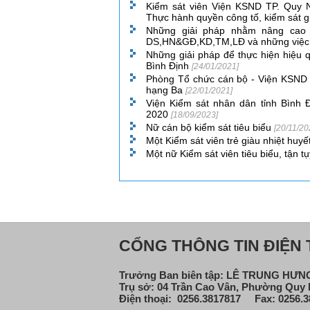
Kiểm sát viên Viện KSND TP. Quy N
Thực hành quyền công tố, kiểm sát g
Những giải pháp nhằm nâng cao 
DS,HN&GĐ,KD,TM,LĐ và những việc k
Những giải pháp để thực hiện hiệu 
Bình Định
[24/01/2021]
Phòng Tổ chức cán bộ - Viện KSND 
hạng Ba
[22/01/2021]
Viện Kiểm sát nhân dân tỉnh Bình Đ
2020
[18/09/2023]
Nữ cán bộ kiểm sát tiêu biểu
[20/11/20
Một Kiểm sát viên trẻ giàu nhiệt huyế
Một nữ Kiểm sát viên tiêu biểu, tận t
CỔNG THÔNG TIN ĐIỆN T
Trưởng Ban biên tập: LÊ TRUNG HƯ
Trụ sở: 04 Trần Cao Vân, Phường Quy N
Điện thoại: 0256.3817817 Fax: 0256.3