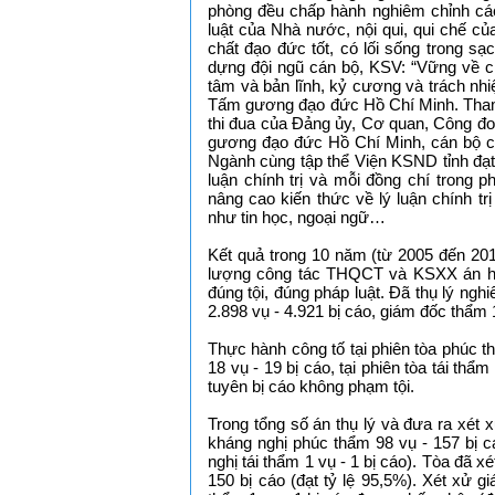
phòng đều chấp hành nghiêm chỉnh cá
luật của Nhà nước, nội qui, qui chế 
chất đạo đức tốt, có lối sống trong 
dựng đội ngũ cán bộ, KSV: “Vững về chín
tâm và bản lĩnh, kỷ cương và trách nhiệ
Tấm gương đạo đức Hồ Chí Minh. Tham 
thi đua của Đảng ủy, Cơ quan, Công đo
gương đạo đức Hồ Chí Minh, cán bộ của
Ngành cùng tập thể Viện KSND tỉnh đạt 
luận chính trị và mỗi đồng chí trong 
nâng cao kiến thức về lý luận chính t
như tin học, ngoại ngữ…
Kết quả trong 10 năm (từ 2005 đến 2
lượng công tác THQCT và KSXX án hì
đúng tội, đúng pháp luật. Đã thụ lý ng
2.898 vụ - 4.921 bị cáo, giám đốc thẩm 18
Thực hành công tố tại phiên tòa phúc th
18 vụ - 19 bị cáo, tại phiên tòa tái th
tuyên bị cáo không phạm tội.
Trong tổng số án thụ lý và đưa ra xét
kháng nghị phúc thẩm 98 vụ - 157 bị c
nghị tái thẩm 1 vụ - 1 bị cáo). Tòa đã 
150 bị cáo (đạt tỷ lệ 95,5%). Xét xử g