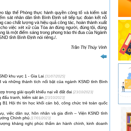
o tập thể Phòng thực hành quyền công tố và kiểm sát
ểm sát nhân dân tỉnh Bình Định sẽ tiếp tục đoàn kết nỗ
 cao chất lượng và hiệu quả công tác, hoàn thành xuất
ho việc xét xử của Tòa án đúng người, đúng tội, đúng
ng là một điểm sáng trong phong trào thi đua của Ngành
ND tỉnh Bình Định nói riêng./.
Trần Thị Thúy Vinh
KSND khu vực 1 - Gia Lai
[31/07/2025]
 và những thành tích nổi bật của ngành KSND tỉnh Bình
ợp trong giải quyết khiếu nại về đất đai
[23/10/2023]
 đấu tranh, kiểm sát án
[23/10/2023]
 B1 Hội thi tin học khối cán bộ, công chức trẻ toàn quốc
 vụ, việc dân sự, hôn nhân và gia đình – Viện KSND tỉnh
tướng Chính phủ
[17/01/2023]
 lượng kháng nghị phúc thẩm án hành chính, kinh doanh