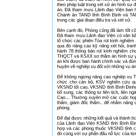
theo pháp luật trong xét xử án hình sự 
án. Đã tham mưu Lãnh đạo Viện ban hà
Chánh án TAND tỉnh Bình Định và TA
trong các giai đoạn điều tra và xét xử.
Bên cạnh đó, Phòng cũng đã làm tốt cô
Đã tham mưu Lãnh đạo Viện có văn bả
tổ chức các phiên Tòa rút kinh nghiệm
qua đó nâng cao kỹ năng xét hỏi, tran
hành 78 thông báo rút kinh nghiệm ch
THQCT và KSXX sơ thẩm án hình sự yê
án khi được ban hành chính xác và đún
huyện về nghiệp vụ đối với những vụ án 
Để không ngừng nâng cao nghiệp vụ 
chức cho cán bộ, KSV nghiên cứu qu
VKSND tối cao, VKSND tỉnh Bình Địnhc
bổ sung, các thông tư liên tịch, liên
Cao… Thường xuyên mở các cuộc họp t
thẩm, giám đốc thẩm.. để nhằm nâng ca
phòng.
Để đạt được những kết quả và thành tích
của Lãnh đạo Viện KSND tỉnh Bình Đị
hợp và các phòng thuộc VKSND tỉnh cũ
đó cùng với sự phấn đấu nỗ lực của từn