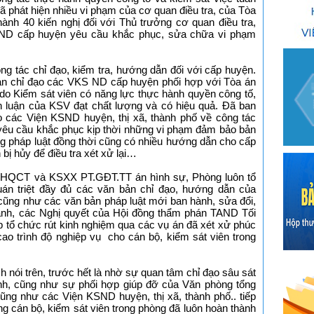
đã phát hiện nhiều vi phạm của cơ quan điều tra, của Tòa
nh 40 kiến nghị đối với Thủ trưởng cơ quan điều tra,
ND cấp huyện yêu cầu khắc phục, sửa chữa vi phạm
ng tác chỉ đạo, kiểm tra, hướng dẫn đối với cấp huyện.
n chỉ đạo các VKS ND cấp huyện phối hợp với Tòa án
 do Kiểm sát viên có năng lực thực hành quyền công tố,
h luận của KSV đạt chất lượng và có hiệu quả. Đã ban
o các Viện KSND huyện, thị xã, thành phố về công tác
u cầu khắc phục kịp thời những vi phạm đảm bảo bản
g pháp luật đồng thời cũng có nhiều hướng dẫn cho cấp
bị hủy để điều tra xét xử lại…
THQCT và KSXX PT.GĐT.TT án hình sự, Phòng luôn tổ
án triệt đầy đủ các văn bản chỉ đạo, hướng dẫn của
ũng như các văn bản pháp luật mới ban hành, sửa đổi,
 ngành, các Nghị quyết của Hội đồng thẩm phán TAND Tối
ổ chức rút kinh nghiệm qua các vụ án đã xét xử phúc
o trình độ nghiệp vụ cho cán bộ, kiểm sát viên trong
 nói trên, trước hết là nhờ sự quan tâm chỉ đạo sâu sát
nh, cũng như sự phối hợp giúp đỡ của Văn phòng tổng
ng như các Viện KSND huyện, thị xã, thành phố.. tiếp
g cán bộ, kiểm sát viên trong phòng đã luôn hoàn thành