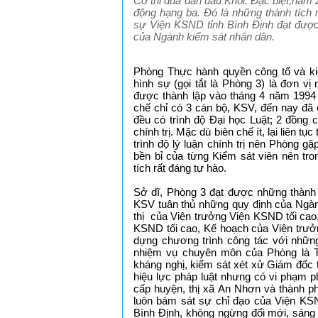
Cờ thi đua dẫn đầu Khối. Đặc biệt,năm
động hạng ba. Đó là những thành tí
sự Viện KSND tỉnh Bình Định đạt được,
của Ngành kiểm sát nhân dân.
Phòng Thực hành quyền công tố và ki
hình sự (gọi tắt là Phòng 3) là đơn vị
được thành lập vào tháng 4 năm 1994 t
chế chỉ có 3 cán bộ, KSV, đến nay đã
đều có trình độ Đại học Luật; 2 đồng c
chính trị. Mặc dù biên chế ít, lại liên 
trình độ lý luận chính trị nên Phòng g
bền bỉ của từng Kiểm sát viên nên tr
tích rất đáng tự hào.
Sở dĩ, Phòng 3 đạt được những thành t
KSV tuân thủ những quy định của Ngành
thị của Viện trưởng Viện KSND tối c
KSND tối cao, Kế hoạch của Viện trư
dựng chương trình công tác với những
nhiệm vụ chuyên môn của Phòng là
kháng nghị, kiểm sát xét xử Giám đốc 
hiệu lực pháp luật nhưng có vi phạm p
cấp huyện, thị xã An Nhơn và thành ph
luôn bám sát sự chỉ đạo của Viện KS
Bình Định, không ngừng đổi mới, sáng t