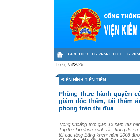
GIỚI THIỆU
TIN VKSND TỈNH
TIN VK
Thứ 6, 7/8/2026
ĐIỂN HÌNH TIÊN TIẾN
Phòng thực hành quyền cô
giám đốc thẩm, tái thẩm á
phong trào thi đua
Trong khoảng thời gian 10 năm (từ nă
Tập thể lao động xuất sắc, trong đó c
tối cao tặng Bằng khen; năm 2008 đượ