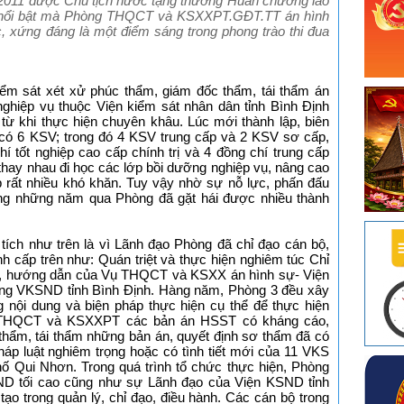
 2011 được Chủ tịch nước tặng thưởng Huân chương lao
ch nổi bật mà Phòng THQCT và KSXXPT.GĐT.TT án hình
 xứng đáng là một điểm sáng trong phong trào thi đua
ểm sát xét xử phúc thẩm, giám đốc thẩm, tái thẩm án
 nghiệp vụ thuộc Viện kiểm sát nhân dân tỉnh Bình Định
ừ khi thực hiện chuyên khâu. Lúc mới thành lập, biên
 có 6 KSV; trong đó 4 KSV trung cấp và 2 KSV sơ cấp,
hí tốt nghiệp cao cấp chính trị và 4 đồng chí trung cấp
tục thay nhau đi học các lớp bồi dưỡng nghiệp vụ, nâng cao
ặp rất nhiều khó khăn. Tuy vậy nhờ sự nỗ lực, phấn đấu
ong những năm qua Phòng đã gặt hái được nhiều thành
ích như trên là vì Lãnh đạo Phòng đã chỉ đạo cán bộ,
 cấp trên như: Quán triệt và thực hiện nghiêm túc Chỉ
ao, hướng dẫn của Vụ THQCT và KSXX án hình sự- Viện
ởng VKSND tỉnh Bình Định. Hàng năm, Phòng 3 đều xây
 nội dung và biện pháp thực hiện cụ thể để thực hiện
 THQCT và KSXXPT các bản án HSST có kháng cáo,
thẩm, tái thẩm những bản án, quyết định sơ thẩm đã có
háp luật nghiêm trọng hoặc có tình tiết mới của 11 VKS
ố Qui Nhơn. Trong quá trình tổ chức thực hiện, Phòng
ND tối cao cũng như sự Lãnh đạo của Viện KSND tỉnh
ạo trong quản lý, chỉ đạo, điều hành. Các cán bộ trong