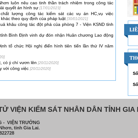
hơn luôn nêu cao tinh thần trách nhiệm trong công tác
iải quyết án hình sự
[17/01/2023]
chất lượng công tác kiểm sát các vụ án HC,vụ việc
hác theo quy định của pháp luật
[30/01/2021]
quả khâu công tác đột phá của phòng 7 - Viện KSND tỉnh
tỉnh Bình Định vinh dự đón nhận Huân chương Lao động
ịnh tổ chức Hội nghị điển hình tiên tiến lần thứ IV năm
20]
t, có ý chí vươn lên
[20/11/2020]
ụy với công việc
[20/11/2020]
Số
Số
Ử VIỆN KIỂM SÁT NHÂN DÂN TỈNH GIA 
NG - VIỆN TRƯỞNG
hơn, tỉnh Gia Lai.
822728