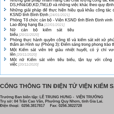
Những giải pháp nhằm nâng cao chất lượng công tác kiể
DS,HN&GĐ,KD,TM,LĐ và những việc khác theo quy định 
Những giải pháp để thực hiện hiệu quả khâu công tác 
KSND tỉnh Bình Định
[24/01/2021]
Phòng Tổ chức cán bộ - Viện KSND tỉnh Bình Định vin
Lao động hạng Ba
[22/01/2021]
Nữ cán bộ kiểm sát tiêu
biểu
[20/11/2020]
Phòng thực hành quyền công tố và kiểm sát xét xử phú
thẩm án Hình sự (Phòng 3): Điểm sáng trong phong trào t
Một Kiểm sát viên trẻ giàu nhiệt huyết, có ý chí v
lên
[20/11/2020]
Một nữ Kiểm sát viên tiêu biểu, tận tụy với công
việc
[20/11/2020]
CỔNG THÔNG TIN ĐIỆN TỬ VIỆN KIỂM S
Trưởng Ban biên tập: LÊ TRUNG HƯNG - VIỆN TRƯỞNG
Trụ sở: 04 Trần Cao Vân, Phường Quy Nhơn, tỉnh Gia Lai.
Điện thoại: 0256.3817817 Fax: 0256.3822728