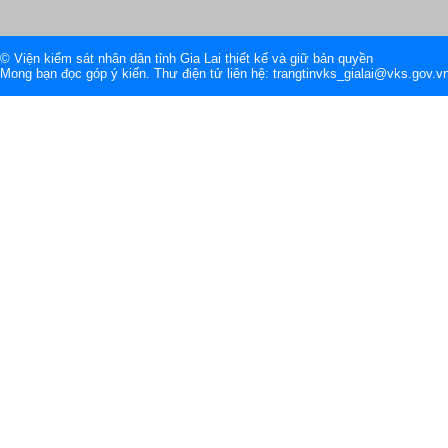
© Viện kiểm sát nhân dân tỉnh Gia Lai thiết kế và giữ bản quyền
Mong bạn đọc góp ý kiến. Thư điện tử liên hệ: trangtinvks_gialai@vks.gov.v