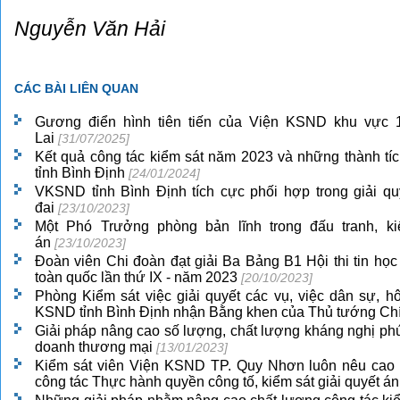
Nguyễn Văn Hải
CÁC BÀI LIÊN QUAN
Gương điển hình tiên tiến của Viện KSND khu vực 1
Lai
[31/07/2025]
Kết quả công tác kiểm sát năm 2023 và những thành tí
tỉnh Bình Định
[24/01/2024]
VKSND tỉnh Bình Định tích cực phối hợp trong giải quy
đai
[23/10/2023]
Một Phó Trưởng phòng bản lĩnh trong đấu tranh, ki
án
[23/10/2023]
Đoàn viên Chi đoàn đạt giải Ba Bảng B1 Hội thi tin học
toàn quốc lần thứ IX - năm 2023
[20/10/2023]
Phòng Kiểm sát việc giải quyết các vụ, việc dân sự, h
KSND tỉnh Bình Định nhận Bằng khen của Thủ tướng Ch
Giải pháp nâng cao số lượng, chất lượng kháng nghị phú
doanh thương mại
[13/01/2023]
Kiểm sát viên Viện KSND TP. Quy Nhơn luôn nêu cao ti
công tác Thực hành quyền công tố, kiểm sát giải quyết á