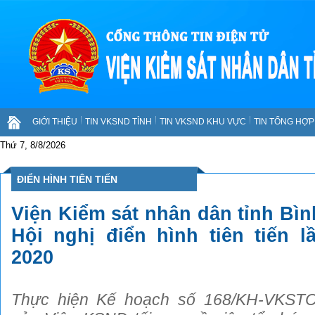
GIỚI THIỆU
TIN VKSND TỈNH
TIN VKSND KHU VỰC
TIN TỔNG HỢP 
Thứ 7, 8/8/2026
ĐIỂN HÌNH TIÊN TIẾN
Viện Kiểm sát nhân dân tỉnh Bìn
Hội nghị điển hình tiên tiến 
2020
Thực hiện Kế hoạch số 168/KH-VKSTC