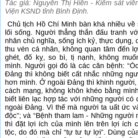
Tác giả: Nguyễn Thị Hiền - Kiểm sát viê
Viện KSND tỉnh Bình Định.
Chủ tịch Hồ Chí Minh bàn khá nhiều về 
lối sống. Người thẳng thắn đấu tranh vớ
nhân chủ nghĩa, sống ích kỷ, thực dụng, cơ
thu vén cá nhân, không quan tâm đến lợi
ghét, đố kỵ, so bì, tị nạnh, không mu
mình. Người gọi đó là các căn bệnh: “Óc
Đảng thì không biết cất nhắc những ngườ
hơn mình. Ở ngoài Đảng thì khinh người,
cách mạng, không khôn khéo bằng mình
biết liên lạc hợp tác với những người có
ngoài Đảng. Vì thế mà người ta uất ức v
độc”; và “Bệnh tham lam - Những người 
thì đặt lợi ích của mình lên trên lợi íc
tộc, do đó mà chỉ “tự tư tự lợi”. Dùng củ