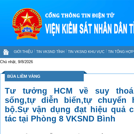
GIỚI THIỆU
TIN VKSND TỈNH
TIN VKSND KHU VỰC
TIN TỔNG HỢP 
Chủ nhật, 9/8/2026
BÚA LIỀM VÀNG
Tư tưởng HCM về suy thoái
sống,tự diễn biến,tự chuyển 
bộ.Sự vận dụng đạt hiệu quả c
tác tại Phòng 8 VKSND Bình