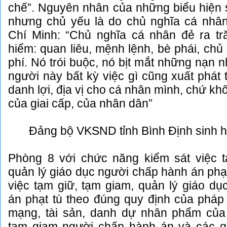
chế”. Nguyên nhân của những biểu hiện s
nhưng chủ yếu là do chủ nghĩa cá nhân
Chí Minh: “Chủ nghĩa cá nhân đẻ ra t
hiểm: quan liêu, mệnh lệnh, bè phái, chủ
phí. Nó trói buộc, nó bịt mắt những nạn 
người này bất kỳ việc gì cũng xuất phát
danh lợi, địa vị cho cá nhân mình, chứ khô
của giai cấp, của nhân dân”
Đảng bộ VKSND tỉnh Bình Định sinh h
Phòng 8 với chức năng kiểm sát việc t
quản lý giáo dục người chấp hành án ph
việc tạm giữ, tạm giam, quản lý giáo d
án phạt tù theo đúng quy định của pháp 
mạng, tài sản, danh dự nhân phẩm của 
tạm giam người chấp hành án và các 