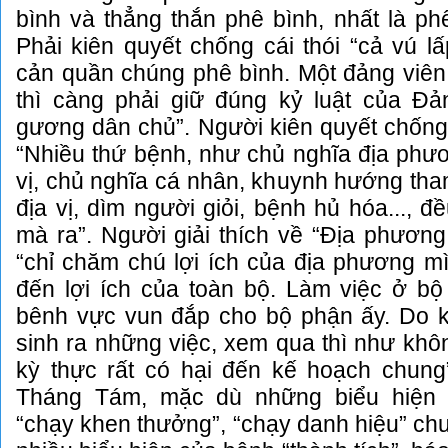
bình và thẳng thắn phê bình, nhất là phê
Phải kiên quyết chống cái thói “cả vú 
cản quần chúng phê bình. Một đảng viên 
thì càng phải giữ đúng kỷ luật của Đả
gương dân chủ”. Người kiên quyết chống 
“Nhiều thứ bệnh, như chủ nghĩa địa phư
vị, chủ nghĩa cá nhân, khuynh hướng th
địa vị, dìm người giỏi, bệnh hủ hóa..., 
mà ra”. Người giải thích về “Địa phương 
“chỉ chăm chú lợi ích của địa phương m
đến lợi ích của toàn bộ. Làm việc ở bộ
bênh vực vun đắp cho bộ phận ấy. Do 
sinh ra những việc, xem qua thì như khô
kỳ thực rất có hại đến kế hoạch chun
Tháng Tám, mặc dù những biểu hiện “
“chạy khen thưởng”, “chạy danh hiệu” ch