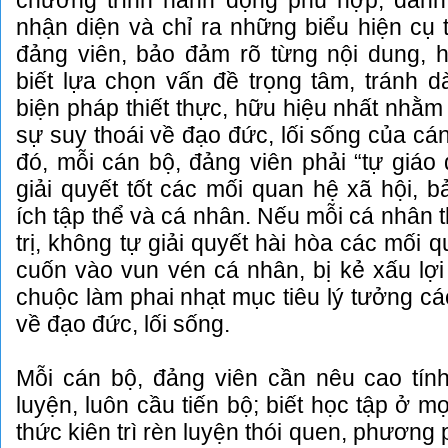
chương trình hành động phù hợp, đánh 
nhận diện và chỉ ra những biểu hiện cụ 
đảng viên, bảo đảm rõ từng nội dung, h
biết lựa chọn vấn đề trọng tâm, tránh dà
biện pháp thiết thực, hữu hiệu nhất nhằm
sự suy thoái về đạo đức, lối sống của cá
đó, mỗi cán bộ, đảng viên phải “tự giáo 
giải quyết tốt các mối quan hệ xã hội, b
ích tập thể và cá nhân. Nếu mỗi cá nhân t
trị, không tự giải quyết hài hòa các mối q
cuốn vào vun vén cá nhân, bị kẻ xấu lợi
chuộc làm phai nhạt mục tiêu lý tưởng cá
về đạo đức, lối sống.
Mỗi cán bộ, đảng viên cần nêu cao tính
luyện, luôn cầu tiến bộ; biết học tập ở mọ
thức kiên trì rèn luyện thói quen, phương