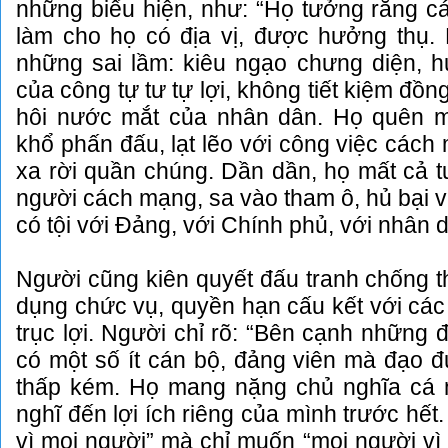
những biểu hiện, như: “Họ tưởng rằng c
làm cho họ có địa vị, được hưởng thụ
những sai lầm: kiêu ngạo chưng diện, h
của công tự tư tự lợi, không tiết kiệm đồn
hôi nước mắt của nhân dân. Họ quên m
khổ phấn đấu, lạt lẽo với công việc cách
xa rời quần chúng. Dần dần, họ mất cả 
người cách mạng, sa vào tham ô, hủ bại v
có tội với Đảng, với Chính phủ, với nhân d
Người cũng kiên quyết đấu tranh chống th
dụng chức vụ, quyền hạn cấu kết với các
trục lợi. Người chỉ rõ: “Bên cạnh những đ
có một số ít cán bộ, đảng viên mà đạo 
thấp kém. Họ mang nặng chủ nghĩa cá n
nghĩ đến lợi ích riêng của mình trước hết
vì mọi người” mà chỉ muốn “mọi người vì