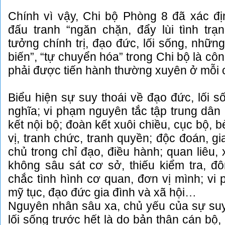
Chính vì vậy, Chi bộ Phòng 8 đã xác đị
đấu tranh “ngăn chặn, đẩy lùi tình trạ
tưởng chính trị, đạo đức, lối sống, những
biến”, “tự chuyển hóa” trong Chi bộ là cô
phải được tiến hành thường xuyên ở mỗi c
Biểu hiện sự suy thoái về đạo đức, lối s
nghĩa; vi phạm nguyên tắc tập trung dân
kết nội bộ; đoàn kết xuôi chiều, cục bộ, b
vị, tranh chức, tranh quyền; độc đoán, gi
chủ trong chỉ đạo, điều hành; quan liêu,
không sâu sát cơ sở, thiếu kiểm tra, đ
chắc tình hình cơ quan, đơn vị mình; vi
mỹ tục, đạo đức gia đình và xã hội…
Nguyên nhân sâu xa, chủ yếu của sự suy
lối sống trước hết là do bản thân cán bộ,