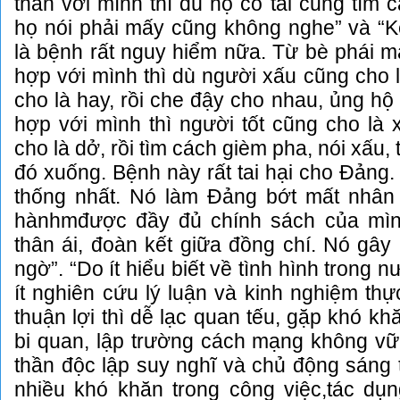
thân với mình thì dù họ có tài cũng tìm 
họ nói phải mấy cũng không nghe” và “K
là bệnh rất nguy hiểm nữa. Từ bè phái mà
hợp với mình thì dù người xấu cũng cho l
cho là hay, rồi che đậy cho nhau, ủng hộ
hợp với mình thì người tốt cũng cho là 
cho là dở, rồi tìm cách gièm pha, nói xấu,
đó xuống. Bệnh này rất tai hại cho Đảng.
thống nhất. Nó làm Đảng bớt mất nhân 
hànhmđược đầy đủ chính sách của mìn
thân ái, đoàn kết giữa đồng chí. Nó gây
ngờ”. “Do ít hiểu biết về tình hình trong 
ít nghiên cứu lý luận và kinh nghiệm thự
thuận lợi thì dễ lạc quan tếu, gặp khó kh
bi quan, lập trường cách mạng không vữn
thần độc lập suy nghĩ và chủ động sáng
nhiều khó khăn trong công việc,tác dụn