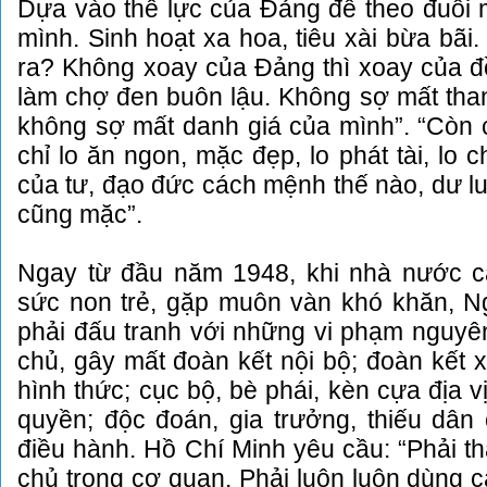
Dựa vào thế lực của Đảng để theo đuổi 
mình. Sinh hoạt xa hoa, tiêu xài bừa bãi
ra? Không xoay của Đảng thì xoay của đ
làm chợ đen buôn lậu. Không sợ mất tha
không sợ mất danh giá của mình”. “Còn 
chỉ lo ăn ngon, mặc đẹp, lo phát tài, lo
của tư, đạo đức cách mệnh thế nào, dư lu
cũng mặc”.
Ngay từ đầu năm 1948, khi nhà nước 
sức non trẻ, gặp muôn vàn khó khăn, Ng
phải đấu tranh với những vi phạm nguyên
chủ, gây mất đoàn kết nội bộ; đoàn kết x
hình thức; cục bộ, bè phái, kèn cựa địa vị
quyền; độc đoán, gia trưởng, thiếu dân 
điều hành. Hồ Chí Minh yêu cầu: “Phải t
chủ trong cơ quan. Phải luôn luôn dùng c