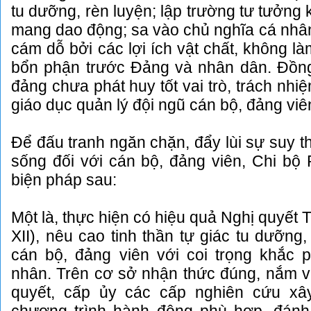
tu dưỡng, rèn luyện; lập trường tư tưởng
mang dao động; sa vào chủ nghĩa cá nhân 
cám dỗ bởi các lợi ích vật chất, không là
bổn phận trước Đảng và nhân dân. Đồng 
đảng chưa phát huy tốt vai trò, trách nhi
giáo dục quản lý đội ngũ cán bộ, đảng viê
Để đấu tranh ngăn chặn, đẩy lùi sự suy th
sống đối với cán bộ, đảng viên, Chi bộ
biện pháp sau:
Một là, thực hiện có hiệu quả Nghị quyết
XII), nêu cao tinh thần tự giác tu dưỡng
cán bộ, đảng viên với coi trọng khắc 
nhân. Trên cơ sở nhận thức đúng, nắm v
quyết, cấp ủy các cấp nghiên cứu xâ