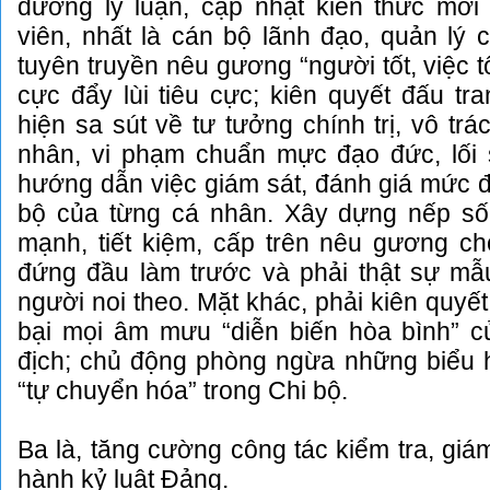
dưỡng lý luận, cập nhật kiến thức mới
viên, nhất là cán bộ lãnh đạo, quản lý 
tuyên truyền nêu gương “người tốt, việc tố
cực đẩy lùi tiêu cực; kiên quyết đấu tr
hiện sa sút về tư tưởng chính trị, vô trá
nhân, vi phạm chuẩn mực đạo đức, lối
hướng dẫn việc giám sát, đánh giá mức đ
bộ của từng cá nhân. Xây dựng nếp số
mạnh, tiết kiệm, cấp trên nêu gương ch
đứng đầu làm trước và phải thật sự m
người noi theo. Mặt khác, phải kiên quyết
bại mọi âm mưu “diễn biến hòa bình” củ
địch; chủ động phòng ngừa những biểu hi
“tự chuyển hóa” trong Chi bộ.
Ba là, tăng cường công tác kiểm tra, giám
hành kỷ luật Đảng.