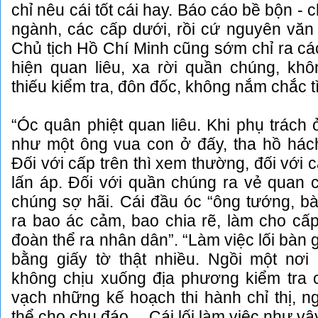
chỉ nêu cái tốt cái hay. Báo cáo bề bộn - 
ngành, các cấp dưới, rồi cứ nguyên văn c
Chủ tịch Hồ Chí Minh cũng sớm chỉ ra cá
hiện quan liêu, xa rời quần chúng, khô
thiếu kiểm tra, đôn đốc, không nắm chắc 
“Óc quân phiệt quan liêu. Khi phụ trách 
như một ông vua con ở đấy, tha hồ hách
Đối với cấp trên thì xem thường, đối với
lấn áp. Đối với quần chúng ra vẻ quan 
chúng sợ hãi. Cái đầu óc “ông tướng, b
ra bao ác cảm, bao chia rẽ, làm cho cấp
đoàn thể ra nhân dân”. “Làm việc lối bàn g
bằng giấy tờ thật nhiều. Ngồi một nơi
không chịu xuống địa phương kiểm tra c
vạch những kế hoạch thi hành chỉ thị, n
thể cho chu đáo… Cái lối làm việc như vậy