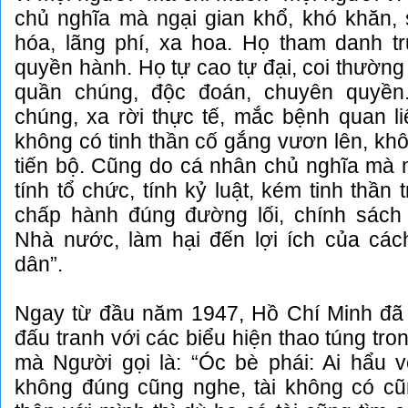
chủ nghĩa mà ngại gian khổ, khó khăn, 
hóa, lãng phí, xa hoa. Họ tham danh trục
quyền hành. Họ tự cao tự đại, coi thường
quần chúng, độc đoán, chuyên quyền
chúng, xa rời thực tế, mắc bệnh quan l
không có tinh thần cố gắng vươn lên, khô
tiến bộ. Cũng do cá nhân chủ nghĩa mà m
tính tổ chức, tính kỷ luật, kém tinh thần
chấp hành đúng đường lối, chính sác
Nhà nước, làm hại đến lợi ích của cá
dân”.
Ngay từ đầu năm 1947, Hồ Chí Minh đã 
đấu tranh với các biểu hiện thao túng tro
mà Người gọi là: “Óc bè phái: Ai hẩu v
không đúng cũng nghe, tài không có cũ