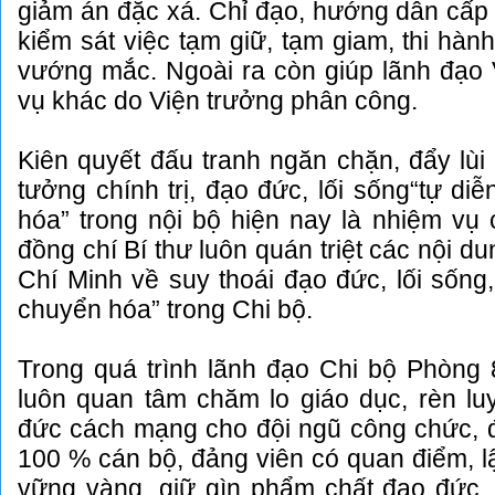
giảm án đặc xá. Chỉ đạo, hướng dẫn cấp
kiểm sát việc tạm giữ, tạm giam, thi hàn
vướng mắc. Ngoài ra còn giúp lãnh đạo 
vụ khác do Viện trưởng phân công.
Kiên quyết đấu tranh ngăn chặn, đẩy lùi 
tưởng chính trị, đạo đức, lối sống“tự diễ
hóa” trong nội bộ hiện nay là nhiệm vụ c
đồng chí Bí thư luôn quán triệt các nội d
Chí Minh về suy thoái đạo đức, lối sống, 
chuyển hóa” trong Chi bộ.
Trong quá trình lãnh đạo Chi bộ Phòng 
luôn quan tâm chăm lo giáo dục, rèn lu
đức cách mạng cho đội ngũ công chức, đ
100 % cán bộ, đảng viên có quan điểm, l
vững vàng, giữ gìn phẩm chất đạo đức, v