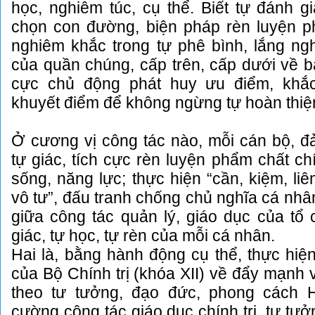
học, nghiêm túc, cụ thể. Biết tự đánh g
chọn con đường, biện pháp rèn luyện ph
nghiêm khắc trong tự phê bình, lắng ng
của quần chúng, cấp trên, cấp dưới về b
cực chủ động phát huy ưu điểm, khắ
khuyết điểm để không ngừng tự hoàn thi
Ở cương vị công tác nào, mỗi cán bộ, đ
tự giác, tích cực rèn luyện phẩm chất chín
sống, năng lực; thực hiện “cần, kiệm, liê
vô tư”, đấu tranh chống chủ nghĩa cá nhâ
giữa công tác quản lý, giáo dục của tổ 
giác, tự học, tự rèn của mỗi cá nhân.
Hai là, bằng hành động cụ thể, thực hiệ
của Bộ Chính trị (khóa XII) về đẩy mạnh 
theo tư tưởng, đạo đức, phong cách 
cường công tác giáo dục chính trị, tư tư