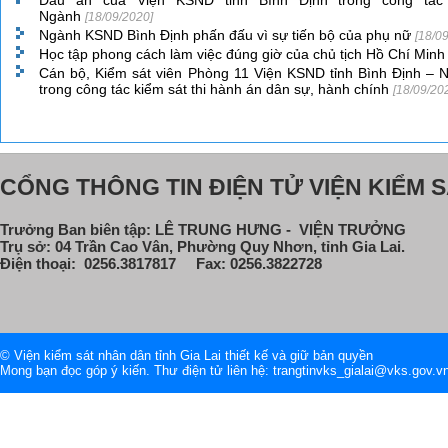
Dấu ấn của Viện KSND tỉnh Bình Định trong công tác
Ngành
[18/09/2020]
Ngành KSND Bình Định phấn đấu vì sự tiến bộ của phụ nữ
[18/0
Học tập phong cách làm việc đúng giờ của chủ tịch Hồ Chí Min
Cán bộ, Kiểm sát viên Phòng 11 Viện KSND tỉnh Bình Định – N
trong công tác kiểm sát thi hành án dân sự, hành chính
[18/09/20
CỔNG THÔNG TIN ĐIỆN TỬ VIỆN KIỂM S
Trưởng Ban biên tập: LÊ TRUNG HƯNG - VIỆN TRƯỞNG
Trụ sở: 04 Trần Cao Vân, Phường Quy Nhơn, tỉnh Gia Lai.
Điện thoại: 0256.3817817 Fax: 0256.3822728
© Viện kiểm sát nhân dân tỉnh Gia Lai thiết kế và giữ bản quyền
Mong bạn đọc góp ý kiến. Thư điện tử liên hệ: trangtinvks_gialai@vks.gov.v