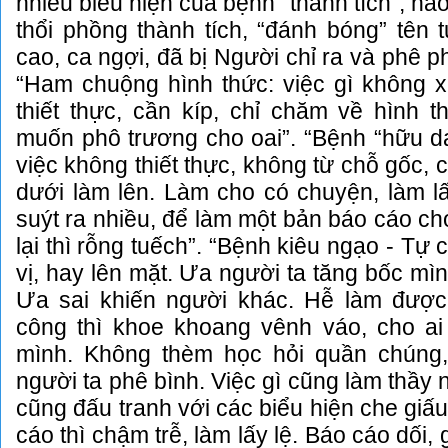
nhiều biểu hiện của bệnh “thành tích”, há
thổi phồng thành tích, “đánh bóng” tên t
cao, ca ngợi, đã bị Người chỉ ra và phê 
“Ham chuộng hình thức: việc gì không x
thiết thực, cần kíp, chỉ chăm về hình t
muốn phô trương cho oai”. “Bệnh “hữu d
việc không thiết thực, không từ chỗ gốc, 
dưới làm lên. Làm cho có chuyện, làm lấ
suýt ra nhiều, để làm một bản báo cáo ch
lại thì rỗng tuếch”. “Bệnh kiêu ngạo - Tự 
vị, hay lên mặt. Ưa người ta tăng bốc mì
Ưa sai khiến người khác. Hễ làm được 
công thì khoe khoang vênh váo, cho a
mình. Không thèm học hỏi quần chúng
người ta phê bình. Việc gì cũng làm thầy
cũng đấu tranh với các biểu hiện che giấ
cáo thì chậm trễ, làm lấy lệ. Báo cáo dối, 