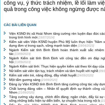
công vụ, ý thức trách nhiệm, lề lối làm vi
quả trong công việc không ngừng được nâ
CÁC BÀI LIÊN QUAN
Viện KSND thị xã Hoài Nhơn tăng cường rèn luyện đạo đức cá
trong tình hình mới
[16/07/2024]
Kiểm sát viên Viện KSND huyện Phù Mỹ luôn thực hiện “Năm x
dựng đơn vị trong sạch, vững mạnh toàn diện
[18/04/2023]
Ngành Kiểm sát tỉnh Bình Định hoàn thành xuất sắc nhiệm 
tác
[13/09/2023]
Ngành Kiểm sát tỉnh Bình Định với công tác đền ơn đáp ng
hội
[13/09/2023]
Ngành Kiểm sát tỉnh: Thực hiện quyền kiểm sát theo lời dạy củ
Nữ kiểm sát viên tận tụy, trách nhiệm và tâm huyết với nghề
[09/
Kiểm sát viên trẻ, năng động, đầy nhiệt huyết
[24/09/2020]
Một tấm gương sáng
[23/09/2020]
Đảng ủy Viện KSND tỉnh Bình Định tăng cường công tác xây d
Chất lượng đảng viên – Nhân tố quyết định sự thành công củ
Nhơn
[21/09/2020]
Tăng cường xây dựng, chỉnh đốn đảng; ngăn chặn, đẩy lùi sự s
sống,những biểu hiện tự diễn biến, tự chuyển hóa trong nội b
[21