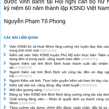
được vinh danh tại Hội nghị cán bộ n
kỷ niệm 60 năm thành lập KSND Việt Nam.
Nguyễn Phạm Tố Phong
CÁC BÀI LIÊN QUAN
Viện KSND thị xã Hoài Nhơn tăng cường rèn luyện đạo đức cá
trong tình hình mới
[16/07/2024]
Kiểm sát viên Viện KSND huyện Phù Mỹ luôn thực hiện “Năm x
dựng đơn vị trong sạch, vững mạnh toàn diện
[18/04/2023]
Ngành Kiểm sát tỉnh Bình Định hoàn thành xuất sắc nhiệm 
tác
[13/09/2023]
Ngành Kiểm sát tỉnh Bình Định với công tác đền ơn đáp ng
hội
[13/09/2023]
Ngành Kiểm sát tỉnh: Thực hiện quyền kiểm sát theo lời dạy củ
Kiểm sát viên trẻ, năng động, đầy nhiệt huyết
[24/09/2020]
Một tấm gương sáng
[23/09/2020]
Đảng ủy Viện KSND tỉnh Bình Định tăng cường công tác xây d
Chất lượng đảng viên – Nhân tố quyết định sự thành công củ
Nhơn
[21/09/2020]
Tăng cường xây dựng, chỉnh đốn đảng; ngăn chặn, đẩy lùi sự s