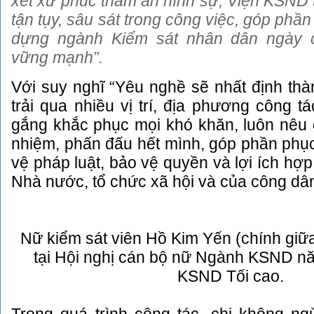
xét xử phúc thẩm án hình sự, Viện KSND t
tận tụy, sâu sát trong công việc, góp phầ
dựng ngành Kiểm sát nhân dân ngày c
vững mạnh”.
Với suy nghĩ “Yêu nghề sẽ nhất định thà
trải qua nhiều vị trí, địa phương công t
gắng khắc phục mọi khó khăn, luôn nêu c
nhiệm, phấn đấu hết mình, góp phần phụ
vệ pháp luật, bảo vệ quyền và lợi ích hợ
Nhà nước, tổ chức xã hội và của công dâ
Nữ kiểm sát viên Hồ Kim Yến (chính giữ
tại Hội nghị cán bộ nữ Ngành KSND nă
KSND Tối cao.