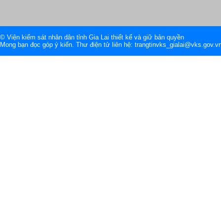
© Viện kiểm sát nhân dân tỉnh Gia Lai thiết kế và giữ bản quyền
Mong bạn đọc góp ý kiến. Thư điện tử liên hệ: trangtinvks_gialai@vks.gov.v