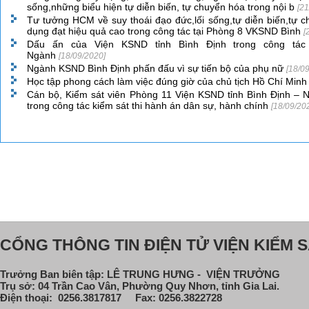
sống,những biểu hiện tự diễn biến, tự chuyển hóa trong nội b
[21
Tư tưởng HCM về suy thoái đạo đức,lối sống,tự diễn biến,tự c
dụng đạt hiệu quả cao trong công tác tại Phòng 8 VKSND Bình
[
Dấu ấn của Viện KSND tỉnh Bình Định trong công tác
Ngành
[18/09/2020]
Ngành KSND Bình Định phấn đấu vì sự tiến bộ của phụ nữ
[18/0
Học tập phong cách làm việc đúng giờ của chủ tịch Hồ Chí Min
Cán bộ, Kiểm sát viên Phòng 11 Viện KSND tỉnh Bình Định – N
trong công tác kiểm sát thi hành án dân sự, hành chính
[18/09/20
CỔNG THÔNG TIN ĐIỆN TỬ VIỆN KIỂM S
Trưởng Ban biên tập: LÊ TRUNG HƯNG - VIỆN TRƯỞNG
Trụ sở: 04 Trần Cao Vân, Phường Quy Nhơn, tỉnh Gia Lai.
Điện thoại: 0256.3817817 Fax: 0256.3822728