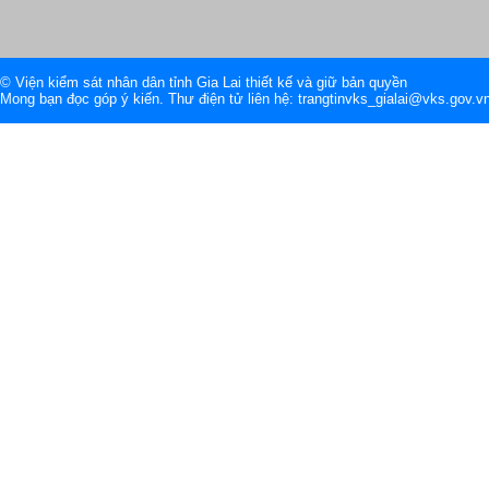
© Viện kiểm sát nhân dân tỉnh Gia Lai thiết kế và giữ bản quyền
Mong bạn đọc góp ý kiến. Thư điện tử liên hệ: trangtinvks_gialai@vks.gov.v