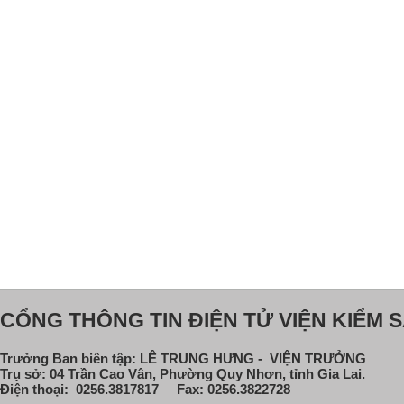
CỔNG THÔNG TIN ĐIỆN TỬ VIỆN KIỂM S
Trưởng Ban biên tập: LÊ TRUNG HƯNG - VIỆN TRƯỞNG
Trụ sở: 04 Trần Cao Vân, Phường Quy Nhơn, tỉnh Gia Lai.
Điện thoại: 0256.3817817 Fax: 0256.3822728