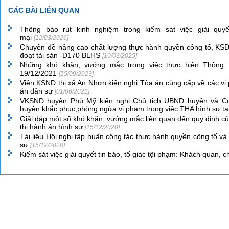
CÁC BÀI LIÊN QUAN
Thông báo rút kinh nghiệm trong kiểm sát việc giải quy
mại
[12/03/2026]
Chuyên đề nâng cao chất lượng thực hành quyền công tố, KSĐ
đoạt tài sản -Đ170 BLHS
[10/03/2025]
Những khó khăn, vướng mắc trong việc thực hiện Thông t
19/12/2021
[15/09/2023]
Viện KSND thị xã An Nhơn kiến nghị Tòa án cùng cấp về các vi 
án dân sự
[01/06/2021]
VKSND huyện Phù Mỹ kiến nghị Chủ tịch UBND huyện và C
huyện khắc phục,phòng ngừa vi phạm trong việc THA hình sự t
Giải đáp một số khó khăn, vướng mắc liên quan đến quy định
thi hành án hình sự
[15/12/2020]
Tài liệu Hội nghị tập huấn công tác thực hành quyền công tố và
sự
[15/12/2020]
Kiểm sát việc giải quyết tin báo, tố giác tội phạm: Khách quan, 