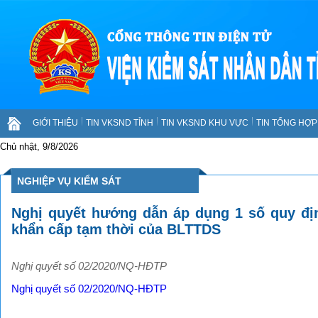
GIỚI THIỆU
TIN VKSND TỈNH
TIN VKSND KHU VỰC
TIN TỔNG HỢP 
Chủ nhật, 9/8/2026
NGHIỆP VỤ KIỂM SÁT
Nghị quyết hướng dẫn áp dụng 1 số quy đị
khẩn cấp tạm thời của BLTTDS
Nghị quyết số 02/2020/NQ-HĐTP
Nghị quyết số 02/2020/NQ-HĐTP