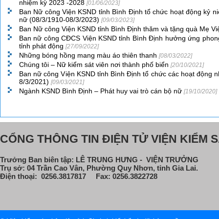
nhiệm kỳ 2023 -2028
[01/06/2023]
Ban Nữ công Viện KSND tỉnh Bình Định tổ chức hoạt động kỷ 
nữ (08/3/1910-08/3/2023)
[09/03/2023]
Ban Nữ công Viện KSND tỉnh Bình Định thăm và tặng quà Mẹ V
Ban nữ công CĐCS Viện KSND tỉnh Bình Định hưởng ứng phong
tỉnh phát động
[27/09/2022]
Những bóng hồng mang màu áo thiên thanh
[08/03/2022]
Chúng tôi – Nữ kiểm sát viên nơi thành phố biển
[20/10/2021]
Ban nữ công Viện KSND tỉnh Bình Định tổ chức các hoạt động n
8/3/2021)
[09/03/2021]
Ngành KSND Bình Định – Phát huy vai trò cán bộ nữ
[19/10/2020]
CỔNG THÔNG TIN ĐIỆN TỬ VIỆN KIỂM S
Trưởng Ban biên tập: LÊ TRUNG HƯNG - VIỆN TRƯỞNG
Trụ sở: 04 Trần Cao Vân, Phường Quy Nhơn, tỉnh Gia Lai.
Điện thoại: 0256.3817817 Fax: 0256.3822728