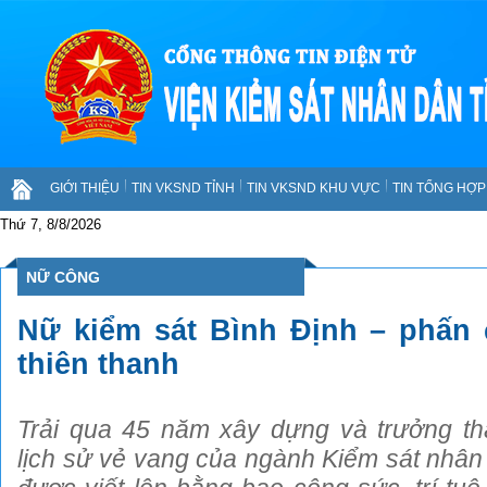
GIỚI THIỆU
TIN VKSND TỈNH
TIN VKSND KHU VỰC
TIN TỔNG HỢP 
Thứ 7, 8/8/2026
NỮ CÔNG
Nữ kiểm sát Bình Định – phấn 
thiên thanh
Trải qua 45 năm xây dựng và trưởng t
lịch sử vẻ vang của ngành Kiểm sát nhân 