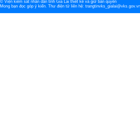
© Viện kiểm sát nhân dân tỉnh Gia Lai thiết kế và giữ bản quyền
Mong bạn đọc góp ý kiến. Thư điện tử liên hệ: trangtinvks_gialai@vks.gov.v