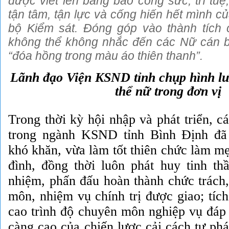
được viết lên bằng bao công sức, trí tuệ
tận tâm, tận lực và cống hiến hết mình c
bộ Kiểm sát. Đóng góp vào thành tích
không thể không nhắc đến các Nữ cán b
“đóa hồng trong màu áo thiên thanh”.
Lãnh đạo Viện KSND tỉnh chụp hình lư
thể nữ trong đơn vị
Trong thời kỳ hội nhập và phát triển, c
á
trong ngành KSND tỉnh Bình Định đã
khó khăn, vừa làm tốt thiên chức làm mẹ
đình, đồng thời luôn phát huy tinh thầ
nhiệm, phấn đấu hoàn thành chức trách
môn, nhiệm vụ chính trị được giao; tíc
cao trình độ chuyên môn nghiệp vụ đáp
càng cao của chiến lược cải cách tư ph