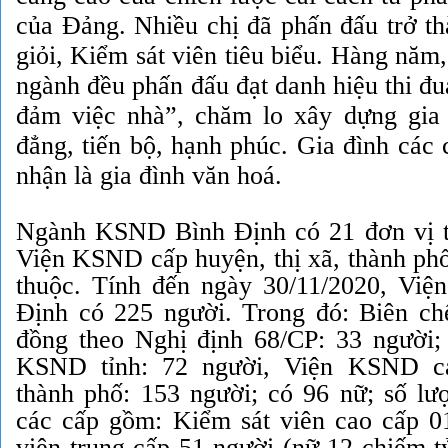
của Đảng. Nhiều chị đã phấn đấu trở th
giỏi, Kiểm sát viên tiêu biểu. Hàng năm,
ngành đều phấn đấu đạt danh hiệu thi đu
đảm việc nhà”, chăm lo xây dựng gia
đẳng, tiến bộ, hạnh phúc. Gia đình các
nhận là gia đình văn hoá.
Ngành KSND Bình Định có 21 đơn vị t
Viện KSND cấp huyện, thị xã, thành phố
thuộc. Tính đến ngày 30/11/2020, Vi
Định có 225 người. Trong đó: Biên ch
đồng theo Nghị định 68/CP: 33 người; 
KSND tỉnh: 72 người, Viện KSND cá
thành phố: 153 người; có 96 nữ; số lư
các cấp gồm: Kiểm sát viên cao cấp 0
viên trung cấp 51 người (nữ 12 chiếm t