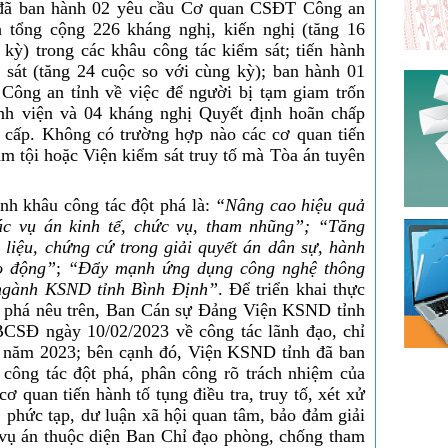
 đã
b
an hành 02 yêu cầu Cơ quan CSĐT Công an
 tổng cộng 226 kháng nghị, kiến nghị (tăng 16
 kỳ) trong các khâu công tác kiểm sát; tiến hành
 sát (tăng 24 cuộc so với cùng kỳ); ban hành 01
 Công an tỉnh về việc để người bị tạm giam trốn
bệnh viện và 04 kháng nghị Quyết định hoãn chấp
cấp. Không có trường hợp nào các cơ quan tiến
m tội hoặc Viện kiểm sát truy tố mà Tòa án tuyên
h khâu công tác đột phá là:
“Nâng cao hiệu quả
các vụ án kinh tế, chức vụ, tham nhũng”;
“Tăng
 liệu, chứng cứ trong giải quyết án dân sự, hành
o động”
;
“Đẩy mạnh ứng dụng công nghệ thông
g ngành KSND tỉnh Bình Định”
. Để triển khai thực
ột phá nêu trên, Ban Cán sự Đảng Viện KSND tỉnh
CSĐ ngày 10/02/2023 về công tác lãnh đạo, chỉ
m năm 2023; bên cạnh đó, Viện KSND tỉnh đã ban
 công tác đột phá, phân công rõ trách nhiệm của
cơ quan tiến hành tố tụng điều tra, truy tố, xét xử
 phức tạp, dư luận xã hội quan tâm, bảo đảm giải
 vụ án thuộc diện Ban Chỉ đạo phòng, chống tham