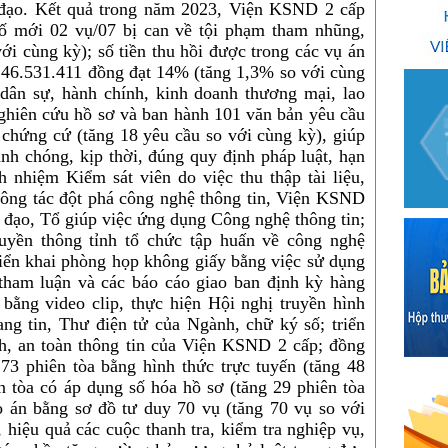
hỉ đạo. Kết quả trong năm 2023, Viện KSND 2 cấp
tố mới 02 vụ/07 bị can về tội phạm tham nhũng,
ới cùng kỳ); số tiền thu hồi được trong các vụ án
.246.531.411 đồng đạt 14% (tăng 1,3% so với cùng
 dân sự, hành chính, kinh doanh thương mại, lao
ghiên cứu hồ sơ và ban hành 101 văn bản yêu cầu
, chứng cứ (tăng 18 yêu cầu so với cùng kỳ), giúp
nh chóng, kịp thời, đúng quy định pháp luật, hạn
h nhiệm Kiểm sát viên do việc thu thập tài liệu,
ông tác đột phá công nghệ thông tin, Viện KSND
ỉ đạo, Tổ giúp việc ứng dụng Công nghệ thông tin;
uyền thông tỉnh tổ chức tập huấn về công nghệ
riển khai phòng họp không giấy bằng việc sử dụng
ham luận và các báo cáo giao ban định kỳ hàng
 bằng video clip, thực hiện Hội nghị truyền hình
ang tin, Thư điện tử của Ngành, chữ ký số; triển
nh, an toàn thông tin của Viện KSND 2 cấp; đồng
73 phiên tòa bằng hình thức trực tuyến (tăng 48
n tòa có áp dụng số hóa hồ sơ (tăng 29 phiên tòa
o án bằng sơ đồ tư duy 70 vụ (tăng 70 vụ so với
 hiệu quả các cuộc thanh tra, kiểm tra nghiệp vụ,