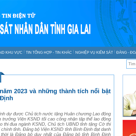
SND KHU VỰC
TIN TỔNG HỢP - TIN KHÁC
NGHIỆP VỤ KIỂM SÁT
ĐẢNG - ĐO
 năm 2023 và những thành tích nổi bật
 Định
inh dự được Chủ tịch nước tặng Huân chương Lao động
ện trưởng Viện KSND tối cao công nhận tập thể lao động
o thi đua ngành KSND, Chủ tịch UBND tỉnh tặng Cờ thi
i chính tỉnh. Đảng bộ Viện KSND tỉnh Bình Định đạt danh
 thời là Đảng bộ duy nhất của Đảng bộ tỉnh Bình Định