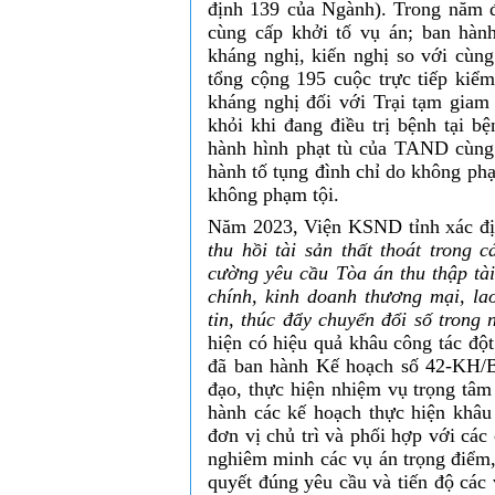
định 139 của Ngành). Trong năm
cùng cấp khởi tố vụ án; ban hành
kháng nghị, kiến nghị so với cùng
tổng cộng 195 cuộc trực tiếp kiểm
kháng nghị đối với Trại tạm giam
khỏi khi đang điều trị bệnh tại 
hành hình phạt tù của TAND cùng 
hành tố tụng đình chỉ do không phạ
không phạm tội.
Năm 2023, Viện KSND tỉnh xác địn
thu hồi tài sản thất thoát trong 
cường yêu cầu Tòa án thu thập tài
chính, kinh doanh thương mại, la
tin, thúc đẩy chuyển đổi số tron
hiện có hiệu quả khâu công tác đ
đã ban hành Kế hoạch số 42-KH/B
đạo, thực hiện nhiệm vụ trọng tâ
hành các kế hoạch thực hiện khâu
đơn vị chủ trì và phối hợp với các 
nghiêm minh các vụ án trọng điểm,
quyết đúng yêu cầu và tiến độ các