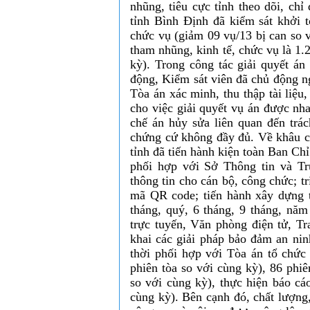
nhũng, tiêu cực tỉnh theo dõi, c
tỉnh Bình Định đã kiểm sát khởi 
chức vụ (giảm 09 vụ/13 bị can so v
tham nhũng, kinh tế, chức vụ là 1
kỳ). Trong công tác giải quyết án
động, Kiểm sát viên đã chủ động n
Tòa án xác minh, thu thập tài liệu
cho việc giải quyết vụ án được nha
chế án hủy sửa liên quan đến trác
chứng cứ không đầy đủ. Về khâu c
tỉnh đã tiến hành kiện toàn Ban Ch
phối hợp với Sở Thông tin và Tr
thông tin cho cán bộ, công chức; t
mã QR code; tiến hành xây dựng t
tháng, quý, 6 tháng, 9 tháng, năm
trực tuyến, Văn phòng điện tử, Tr
khai các giải pháp bảo đảm an ni
thời phối hợp với Tòa án tổ chức 
phiên tòa so với cùng kỳ), 86 phiê
so với cùng kỳ), thực hiện báo cá
cùng kỳ). Bên cạnh đó, chất lượng,