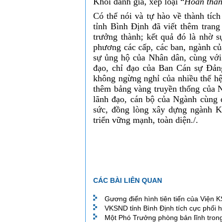
Khối đánh giá, xếp loại “
Hoàn thàn
Có thể nói và tự hào về thành tí
tỉnh Bình Định đã viết thêm tran
trưởng thành; kết quả đó là nhờ s
phương các cấp, các ban, ngành của
sự ủng hộ của Nhân dân, cùng với
đạo, chỉ đạo của Ban Cán sự Đản
không ngừng nghỉ của nhiều thế h
thêm bảng vàng truyền thống của N
lãnh đạo, cán bộ của Ngành cùng q
sức, đồng lòng xây dựng ngành K
triển vững mạnh, toàn diện./.
Viện K
CÁC BÀI LIÊN QUAN
Gương điển hình tiên tiến của Viện 
VKSND tỉnh Bình Định tích cực phối h
Một Phó Trưởng phòng bản lĩnh trong