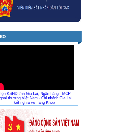
DEO
iện KSND tỉnh Gia Lai, Ngân hàng TMCP
goại thương Việt Nam - Chi nhánh Gia Lai
kết nghĩa với làng Khóp