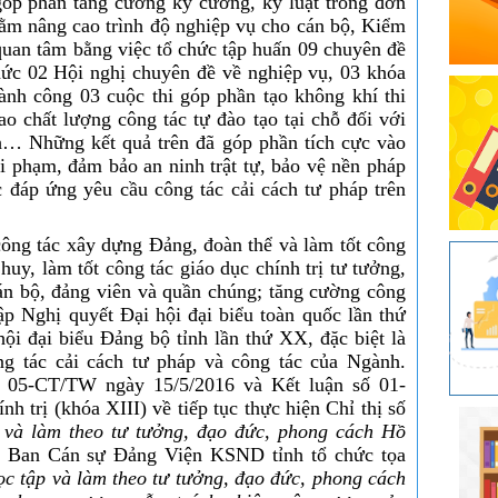
góp phần tăng cường kỷ cương, kỷ luật trong đơn
hằm nâng cao trình độ nghiệp vụ cho cán bộ, Kiểm
quan tâm bằng việc tổ chức tập huấn 09 chuyên đề
hức 02 Hội nghị chuyên đề về nghiệp vụ, 03 khóa
ành công 03 cuộc thi góp phần tạo không khí thi
ao chất lượng công tác tự đào tạo tại chỗ đối với
h… Những kết quả trên đã góp phần tích cực vào
i phạm, đảm bảo an ninh trật tự, bảo vệ nền pháp
 đáp ứng yêu cầu công tác cải cách tư pháp trên
ông tác xây dựng Đảng, đoàn thể và làm tốt công
 huy, làm tốt công tác giáo dục chính trị tư tưởng,
án bộ, đảng viên và quần chúng; tăng cường công
ập Nghị quyết Đại hội đại biểu toàn quốc lần thứ
ội đại biểu Đảng bộ tỉnh lần thứ XX, đặc biệt là
g tác cải cách tư pháp và công tác của Ngành.
ố 05-CT/TW ngày 15/5/2016 và Kết luận số 01-
trị (khóa XIII) về tiếp tục thực hiện Chỉ thị số
 và làm theo tư tưởng, đạo đức, phong cách Hồ
i Ban Cán sự Đảng Viện KSND tỉnh tổ chức tọa
c tập và làm theo tư tưởng, đạo đức, phong cách