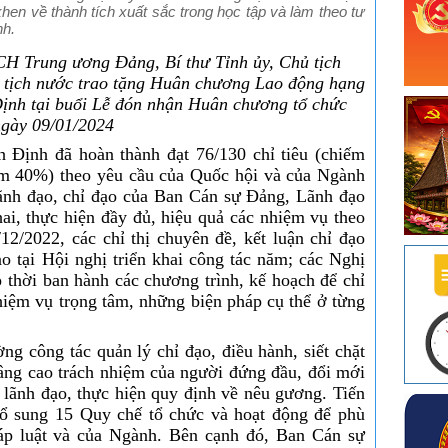
en về thành tích xuất sắc trong học tập và làm theo tư
nh.
H Trung ương Đảng, Bí thư Tỉnh ủy, Chủ tịch
tịch nước trao tặng Huân chương Lao động hạng
ịnh tại buổi Lễ đón nhận Huân chương tổ chức
gày 09/01/2024
Định đã hoàn thành đạt 76/130 chỉ tiêu (chiếm
iếm 40%) theo yêu cầu của Quốc hội và của Ngành
lãnh đạo, chỉ đạo của Ban Cán sự Đảng, Lãnh đạo
ai, thực hiện đầy đủ, hiệu quả các nhiệm vụ theo
2/2022, các chỉ thị chuyên đề, kết luận chỉ đạo
 tại Hội nghị triển khai công tác năm; các Nghị
 thời ban hành các chương trình, kế hoạch để chỉ
hiệm vụ trọng tâm, những biện pháp cụ thể ở từng
g công tác quản lý chỉ đạo, điều hành, siết chặt
 nâng cao trách nhiệm của người đứng đầu, đổi mới
lãnh đạo, thực hiện quy định về nêu gương. Tiến
 bổ sung 15 Quy chế tổ chức và hoạt động để phù
áp luật và của Ngành. Bên cạnh đó, Ban Cán sự