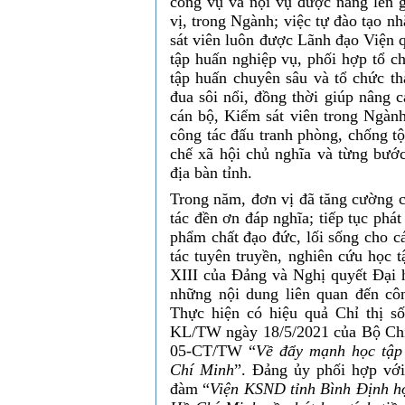
công vụ và nội vụ được nâng lên 
vị, trong Ngành; việc tự đào tạo n
sát viên luôn được Lãnh đạo Viện 
tập huấn nghiệp vụ, phối hợp tổ c
tập huấn chuyên sâu
và tổ chức th
đua sôi nổi, đồng thời giúp nâng c
cán bộ, Kiểm sát viên trong Ngàn
công tác đấu tranh phòng, chống tộ
chế xã hội chủ nghĩa và từng bước
địa bàn tỉnh.
Trong năm, đơn vị đã tăng cường c
tác đền ơn đáp nghĩa; tiếp tục phát
phẩm chất đạo đức, lối sống cho c
tác tuyên truyền, nghiên cứu học t
XIII của Đảng và Nghị quyết Đại h
những nội dung liên quan đến côn
Thực hiện có hiệu quả Chỉ thị s
KL/TW ngày 18/5/2021 của Bộ Chính 
05-CT/TW “
Về đẩy mạnh học tập
Chí Minh
”. Đảng ủy phối hợp vớ
đàm “
Viện KSND tỉnh Bình Định họ