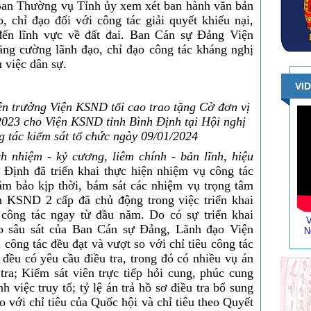
n Thường vụ Tỉnh ủy xem xét ban hành văn bản
, chỉ đạo đối với công tác giải quyết khiếu nại,
đến lĩnh vực về đất đai. Ban Cán sự Đảng Viện
ng cường lãnh đạo, chỉ đạo công tác kháng nghị
 việc dân sự.
VI
n trưởng Viện KSND tối cao trao tặng Cờ đơn vị
2023 cho Viện KSND tỉnh Bình Định tại Hội nghị
ng tác kiểm sát tổ chức ngày 09/01/2024
ch nhiệm - kỷ cương, liêm chính - bản lĩnh, hiệu
Định đã triển khai thực hiện nhiệm vụ công tác
ảm bảo kịp thời, bám sát các nhiệm vụ trọng tâm
 KSND 2 cấp đã chủ động trong việc triển khai
 công tác ngay từ đầu năm. Do có sự triển khai
V
ạo sâu sát của Ban Cán sự Đảng, Lãnh đạo Viện
N
 công tác đều đạt và vượt so với chỉ tiêu công tác
đều có yêu cầu điều tra, trong đó có nhiều vụ án
tra; Kiểm sát viên trực tiếp hỏi cung, phúc cung
 việc truy tố; tỷ lệ án trả hồ sơ điều tra bổ sung
 với chỉ tiêu của Quốc hội và chỉ tiêu theo Quyết