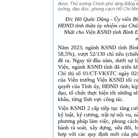
được Thủ tướng Chính phủ tặng Bằng kh
tưởng, đạo đức, phong cách Hồ Chí Mi
Đ/c Hồ Quốc Dũng - Ủy viên BC
HĐND tỉnh thừa ủy nhiệm của Chủ 
Nhất cho Viện KSND tỉnh Bình Đ
n
Năm 2023, ngành KSND tỉnh Bình 
58,5%), vượt 52/130 chỉ tiêu (ch
đề ra. Ngay từ đầu năm, dưới sự 
Viện, ngành KSND tỉnh đã triển kh
Chỉ thị số 01/CT-VKSTC ngày 02/1
của Viện trưởng Viện KSND tối cao
quyết của Tỉnh ủy, HĐND tỉnh; kịp
đạo, tổ chức thực hiện tốt những n
khâu, từng lĩnh vực công tác.
Viện KSND 2 cấp tiếp tục tăng cườn
kỷ luật, kỷ cương, trật tự nội vụ,
phương pháp làm việc, phong cách 
hành rà soát, xây dựng, sửa đổi,
hợp với các quy định mới của ph