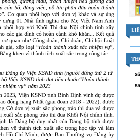
n phong, gương mẫu, trách nhiệm nêu gương của
gũ cán bộ, đảng viên, nỗ lực phấn đấu hoàn thành
o
”. Cơ quan phối hợp với đơn vị khác và sự ủng
ây dựng 01 Nhà tình nghĩa cho Mẹ Việt Nam Anh
và phối hợp với Khối Thi đua Nội chính tỉnh xây
ho các gia đình có hoàn cảnh khó khăn... Kết quả
ể cơ quan như Công đoàn, Chi đoàn, Chi hội Luật
h giá, xếp loại “
Hoàn thành xuất sắc nhiệm vụ
”,
ằng khen vì thành tích xuất sắc trong công tác.
hư Đảng ủy Viện KSND tỉnh (người đứng thứ 2 từ
Số
 bộ Viện KSND tỉnh đạt tiêu chuẩn“Hoàn thành
ắc nhiệm vụ” năm 2023
Số
ăm 2023, Viện KSND tỉnh Bình Định vinh dự được
ao động hạng Nhất (giai đoạn 2018 - 2022), được
g Cờ đơn vị xuất sắc phong trào thi đua và được
xuất sắc phong trào thi đua Khối Nội chính tỉnh.
nh là Đảng bộ duy nhất của Đảng bộ tỉnh được
en về thành tích xuất sắc trong học tập và làm
cách Hồ Chí Minh; được Ban Thường vụ Đảng ủy