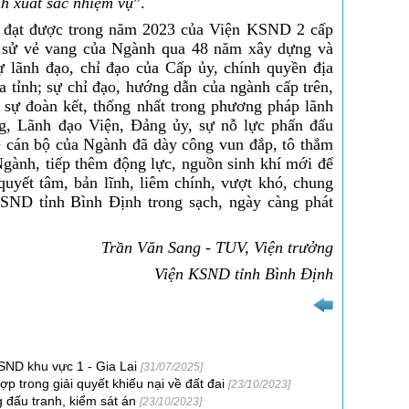
h xuất sắc nhiệm vụ
”.
ch đạt được trong năm 2023 của Viện KSND 2 cấp
g sử vẻ vang của Ngành qua 48 năm xây dựng và
ự lãnh đạo, chỉ đạo của Cấp ủy, chính quyền địa
 tỉnh; sự chỉ đạo, hướng dẫn của ngành cấp trên,
 sự đoàn kết, thống nhất trong phương pháp lãnh
g, Lãnh đạo Viện, Đảng ủy, sự nỗ lực phấn đấu
ệ cán bộ của Ngành đã dày công vun đắp, tô thắm
gành, tiếp thêm động lực, nguồn sinh khí mới để
uyết tâm, bản lĩnh, liêm chính, vượt khó, chung
SND tỉnh Bình Định trong sạch, ngày càng phát
Trần Văn Sang - TUV, Viện trưởng
SND tỉnh Bình Định
KSND khu vực 1 - Gia Lai
[31/07/2025]
ợp trong giải quyết khiếu nại về đất đai
[23/10/2023]
 đấu tranh, kiểm sát án
[23/10/2023]