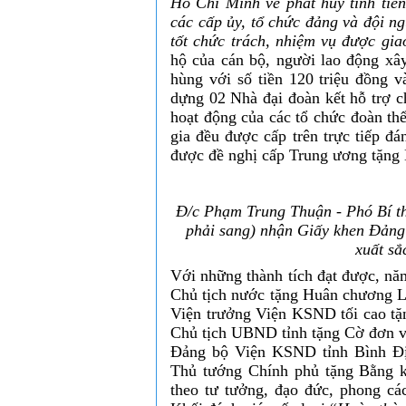
Hồ Chí Minh về phát huy tính tiề
các cấp ủy, tổ chức đảng và đội n
tốt chức trách, nhiệm vụ được gia
hộ của cán bộ, người lao động x
hùng với số tiền 120 triệu đồng 
dựng 02 Nhà đại đoàn kết hỗ trợ c
hoạt động của các tổ chức đoàn th
gia đều được cấp trên trực tiếp đán
được đề nghị cấp Trung ương tặng B
Đ/c Phạm Trung Thuận - Phó Bí t
phải sang) nhận Giấy khen Đảng
xuất s
Với những thành tích đạt được, n
Chủ tịch nước tặng Huân chương L
Viện trưởng Viện KSND tối cao tặn
Chủ tịch UBND tỉnh tặng Cờ đơn vị 
Đảng bộ Viện KSND tỉnh Bình Đị
Thủ tướng Chính phủ tặng Bằng kh
theo tư tưởng, đạo đức, phong 