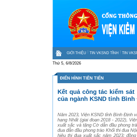
GIỚI THIỆU
TIN VKSND TỈNH
TIN VK
Thứ 5, 6/8/2026
ĐIỂN HÌNH TIÊN TIẾN
Kết quả công tác kiểm sát
của ngành KSND tỉnh Bình
Năm 2023, Viện KSND tỉnh Bình Định v
hạng Nhất (giai đoạn 2018 - 2022), Vi
xuất sắc và tặng Cờ dẫn đầu phong trà
đua đẫn đầu phong trào Khối thi đua Nộ
hiệu thi đua xuất sắc năm 2023; đồng