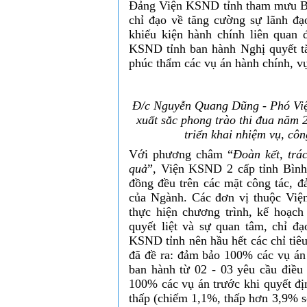
Đảng Viện KSND tỉnh tham mưu Ba
chỉ đạo về tăng cường sự lãnh đạo
khiếu kiện hành chính liên quan 
KSND tỉnh ban hành Nghị quyết tă
phúc thẩm các vụ án hành chính, vụ
Đ/c Nguyễn Quang Dũng - Phó Việ
xuất sắc phong trào thi đua năm 
triển khai nhiệm vụ, cô
Với phương châm “
Đoàn kết, trá
quả
”, Viện KSND 2 cấp tỉnh Bình 
đồng đều trên các mặt công tác, đ
của Ngành. Các đơn vị thuộc Viện
thực hiện chương trình, kế hoạch
quyết liệt và sự quan tâm, chỉ đ
KSND tỉnh nên hầu hết các chỉ tiêu
đã đề ra: đảm bảo 100% các vụ án 
ban hành từ 02 - 03 yêu cầu điều 
100% các vụ án trước khi quyết định
thấp (chiếm 1,1%, thấp hơn 3,9% so