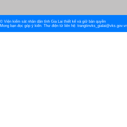
© Viện kiểm sát nhân dân tỉnh Gia Lai thiết kế và giữ bản quyền
Mong bạn đọc góp ý kiến. Thư điện tử liên hệ: trangtinvks_gialai@vks.gov.v