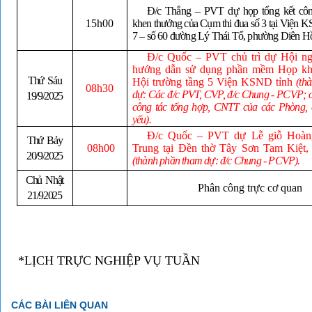
Đ/c Thắng – PVT dự họp tổng kết công
15h00
khen thưởng của Cụm thi đua số 3 tại Viện
7 – số 60 đường Lý Thái Tổ, phường Diên H
Đ/c Quốc – PVT chủ trì dự Hội ng
hướng dẫn sử dụng phần mềm Họp khô
Thứ Sáu
Hội trường tầng 5 Viện KSND tỉnh
(th
08h30
dự:
Các đ/c PVT, CVP, đ/c Chung - PCVP; 
19/9/2025
công tác tổng hợp, CNTT của các Phòng, 
yếu).
Đ/c Quốc – PVT dự Lễ giỗ Hoàn
Thứ Bảy
08h00
Trung tại Đền thờ Tây Sơn Tam Kiệt,
20/9/2025
(thành phần tham dự: đ/c Chung - PCVP).
Chủ Nhật
Phân công trực cơ quan
21/92025
*LỊCH TRỰC NGHIỆP VỤ TUẦN
CÁC BÀI LIÊN QUAN