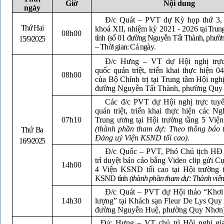
Giờ
Nội dung
ngày
Đ/c Quát – PVT dự Kỳ họp thứ 3
Thứ Hai
khoá XII, nhiệm kỳ 2021 - 2026
tại Trun
08h00
tỉnh (số 01 đường Nguyễn Tất Thành, phư
15/9/2025
– Thời gian: Cả ngày
.
Đ/c Hưng – VT dự Hội nghị trực
quốc quán triệt, triển khai thực hiện 0
08h00
của Bộ Chính trị tại Trung tâm Hội nghị
đường Nguyễn Tất Thành, phường Quy
Các đ/c PVT dự Hội nghị trực tuy
quán triệt, triển khai thực hiện các Ng
07h10
Trung ương tại Hội trường tầng 5 Vi
(thành phần tham dự: Theo thông báo t
Thứ Ba
Đảng uỷ Viện KSND tối cao).
16/9/2025
Đ/c Quốc – PVT, Phó Chủ tịch H
trì duyệt báo cáo bằng Video clip gửi C
14h00
4 Viện KSND tối cao tại Hội trường 
KSND tỉnh
(thành phần tham dự: T
hành vi
Đ/c Quát – PVT dự Hội thảo “Khơi
14h30
lượng” tại Khách sạn Fleur De Lys Quy
đường Nguyễn Huệ, phường Quy Nhơn)
Đ/c Hưng – VT chủ trì Hội nghị gi