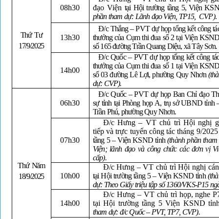
08h30
đạo Viện
tại Hội trường tầng 5, Viện KS
phần tham dự: Lãnh đạo Viện, TP15,
CVP)
.
Đ/c Thắng – PVT dự họp tổng kết công tác
Thứ Tư
13h30
thưởng của Cụm thi đua số 2 tại Viện KSN
17/9/2025
số 165 đường Trần Quang Diệu, xã Tây Sơn
.
Đ/c Quốc – PVT dự họp tổng kết công tác 
thưởng của Cụm thi đua số 1 tại Viện KSN
14h00
số 03 đường Lê Lợi, phường Quy Nhơn
(th
dự: CVP).
Đ/c Quốc – PVT dự họp Ban Chỉ đạo Thi
06h30
sự tỉnh tại Phòng họp A, trụ sở UBND tỉnh 
Trần Phú, phường Quy Nhơn.
Đ/c Hưng – VT chủ trì Hội nghị g
tiếp và trực tuyến công tác tháng 9/2025
07h30
tầng 5 – Viện KSND tỉnh
(thành phần tham
Viện; lãnh đạo và công chức các đơn vị 
cấp).
Thứ Năm
Đ/c Hưng – VT chủ trì Hội nghị cán
10h00
tại Hội trường tầng 5 – Viện KSND tỉnh
(th
18/9/2025
dự: Theo Giấy triệu tập số 1360/VKS-P15 ng
Đ/c Hưng – VT chủ trì họp, nghe P
14h00
tại Hội trường tầng 5 Viện KSND tỉ
tham dự: đ/c Quốc – PVT, TP7, CVP).