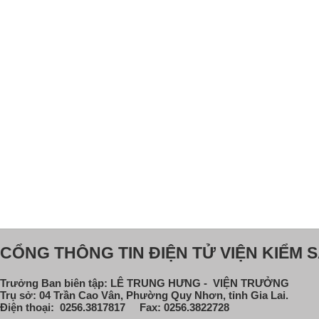
CỔNG THÔNG TIN ĐIỆN TỬ VIỆN KIỂM S
Trưởng Ban biên tập: LÊ TRUNG HƯNG - VIỆN TRƯỞNG
Trụ sở: 04 Trần Cao Vân, Phường Quy Nhơn, tỉnh Gia Lai.
Điện thoại: 0256.3817817 Fax: 0256.3822728