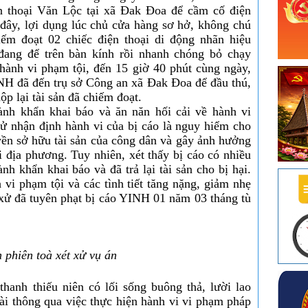
n thoại Văn Lộc tại xã Đak Đoa để cầm cố điện
ại đây, lợi dụng lúc chủ cửa hàng sơ hở, không chú
ếm đoạt 02 chiếc điện thoại di động nhãn hiệu
 đang để trên bàn kính rồi nhanh chóng bỏ chạy
 hành vi phạm tội, đến 15 giờ 40 phút cùng ngày,
NH đã đến trụ sở Công an xã Đak Đoa để đầu thú,
ộp lại tài sản đã chiếm đoạt.
ành khẩn khai báo và ăn năn hối cải về hành vi
ử nhận định hành vi của bị cáo là nguy hiểm cho
yền sở hữu tài sản của công dân và gây ảnh hưởng
ại địa phương. Tuy nhiên, xét thấy bị cáo có nhiều
ành khẩn khai báo và đã trả lại tài sản cho bị hại.
vi phạm tội và các tình tiết tăng nặng, giảm nhẹ
 xử đã tuyên phạt bị cáo YINH 01 năm 03 tháng tù
 phiên toà xét xử vụ án
hanh thiếu niên có lối sống buông thả, lười lao
ài thông qua việc thực hiện hành vi vi phạm pháp