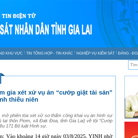
SND KHU VỰC
TIN TỔNG HỢP - TIN KHÁC
NGHIỆP VỤ KIỂM SÁT
ĐẢNG - ĐO
 gia xét xử vụ án “cướp giật tài sản”
nh thiếu niên
 mở phiên tòa xét xử sơ thẩm công khai vụ án hình sự
ú tại thôn Piơm, xã Đak Đoa, tỉnh Gia Lai) về tội “Cướp
Điều 171 Bộ luật Hình sự.
ện: V
ào khoảng 14 giờ ngày 03/8/2025, YINH nhờ