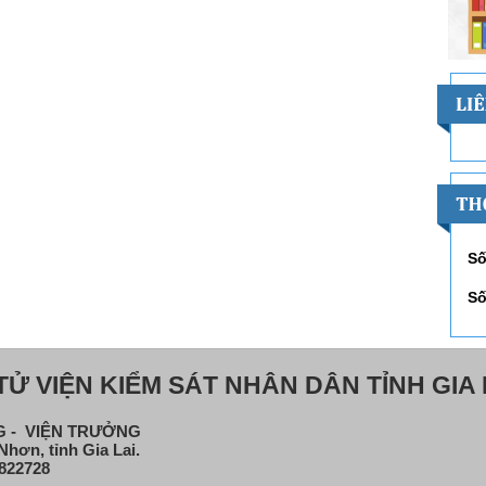
Số
Số
Ử VIỆN KIỂM SÁT NHÂN DÂN TỈNH GIA 
NG - VIỆN TRƯỞNG
hơn, tỉnh Gia Lai.
822728