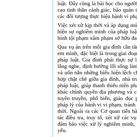
luật. Đây cũng là bài học cho ngườ
cao tinh thần cảnh giác, bảo quản 
các đối tượng thực hiện hành vi ph
Việc xét xử kịp thời và áp dụng m
hiện sự nghiêm minh của pháp luậ
hình tội phạm xâm phạm sở hữu đan
Qua vụ án trên mỗi gia đình cần t
em mình, đặc biệt là trong giai đo
pháp luật. Gia đình phải thực sự
lắng nghe, định hướng lối sống làn
và uốn nắn những biểu hiện lệch c
hợp chặt chẽ giữa gia đình, nhà 
pháp luật, giúp thanh thiếu niên ph
khác chính quyền địa phương và c
tuyên truyền, phổ biến, giáo dục 
pháp lý của hành vi vi phạm, tránh 
thời. Ngoài ra các Cơ quan tiến hà
tác điều tra, truy tố, xét xử các 
đảm bảo việc xử lý nghiêm minh, 
yếu.