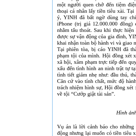
một người quen chở đến tiệm điệ
thoại cá nhân lấy tiền tiêu xài. T
ý, YINH đã bất ngờ dùng tay chi
iPhone (trị giá 12.000.000 đồng)
nhằm tẩu thoát. Sau khi thực hiện
được sự vận động của gia đình, YI
khai nhận toàn bộ hành vi và giao n
Tại phiên tòa, bị cáo YINH đã th
phạm tội của mình. Hội đồng xét x
xã hội, xâm phạm trực tiếp đến qu
xấu đến tình hình an ninh trật tự t
tình tiết giảm nhẹ như: đầu thú, th
Căn cứ vào tính chất, mức độ hành 
trách nhiệm hình sự, Hội đồng xét
về tội “Cướp giật tài sản”.
Hình ảnh
Vụ án là lời cảnh báo cho những t
động nhưng lại muốn có tiền tiêu x