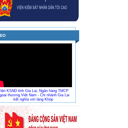
DEO
iện KSND tỉnh Gia Lai, Ngân hàng TMCP
goại thương Việt Nam - Chi nhánh Gia Lai
kết nghĩa với làng Khóp