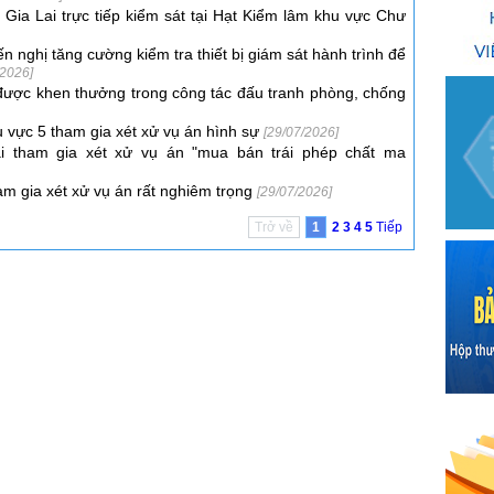
Gia Lai trực tiếp kiểm sát tại Hạt Kiểm lâm khu vực Chư
n nghị tăng cường kiểm tra thiết bị giám sát hành trình để
/2026]
được khen thưởng trong công tác đấu tranh phòng, chống
 vực 5 tham gia xét xử vụ án hình sự
[29/07/2026]
i tham gia xét xử vụ án "mua bán trái phép chất ma
am gia xét xử vụ án rất nghiêm trọng
[29/07/2026]
Trở về
1
2
3
4
5
Tiếp