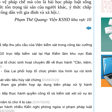
 vệ pháp chế mà còn là bài học pháp luật sống
ức tôn trọng tài sản của người khác, ý thức chấp
ông dân với gia đình và xã hội./.
Phạm Thế Quang- Viện KSND khu vực 10
 tiếp thu yêu cầu của Viện kiểm sát trong công tác cưỡng
10 trực tiếp kiểm sát tại Hạt Kiểm lâm khu vực Đak
ai tổ chức sinh hoạt chuyên đề về thực hành "Cần, kiệm,
6]
- Gia Lai phối hợp tổ chức phiên tòa hình sự rút kinh
át việc tiêu hủy vật chứng
[03/08/2026]
tham gia phiên họp áp dụng biện pháp xử lý hành
tiếp thực hành quyền công tố và kiểm sát xét xử vụ án
 năm tù cho 4 bị cáo
[31/07/2026]
an hành nhiều Kiến nghị phòng ngừa vi phạm pháp luật
31/07/2026]