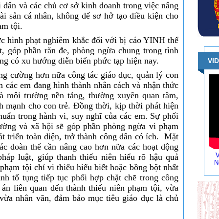
i dân và các chủ cơ sở kinh doanh trong việc nâng
tài sản cá nhân, không để sơ hở tạo điều kiện cho
ạm tội.
ức hình phạt nghiêm khắc đối với bị cáo YINH thể
t, góp phần răn đe, phòng ngừa chung trong tình
g có xu hướng diễn biến phức tạp hiện nay.
VI
ăng cường hơn nữa công tác giáo dục, quản lý con
ạn các em đang hình thành nhân cách và nhận thức
 là môi trường nền tảng, thường xuyên quan tâm,
h mạnh cho con trẻ. Đồng thời, kịp thời phát hiện
huẩn trong hành vi, suy nghĩ của các em. Sự phối
trường và xã hội sẽ góp phần phòng ngừa vi phạm
át triển toàn diện, trở thành công dân có ích. Mặt
ác đoàn thể cần nâng cao hơn nữa các hoạt động
V
pháp luật, giúp thanh thiếu niên hiểu rõ hậu quả
N
phạm tội chỉ vì thiếu hiểu biết hoặc bồng bột nhất
nh tố tụng tiếp tục phối hợp chặt chẽ trong công
vụ án liên quan đến thành thiếu niên phạm tội, vừa
vừa nhân văn, đảm bảo mục tiêu giáo dục là chủ