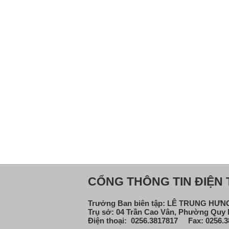
CỔNG THÔNG TIN ĐIỆN T
Trưởng Ban biên tập: LÊ TRUNG HƯ
Trụ sở: 04 Trần Cao Vân, Phường Quy N
Điện thoại: 0256.3817817 Fax: 0256.3