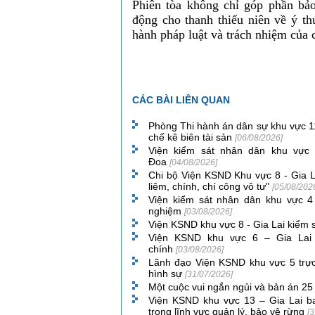
Phiên tòa không chỉ góp phần bảo
động cho thanh thiếu niên về ý th
hành pháp luật và trách nhiệm của c
CÁC BÀI LIÊN QUAN
Phòng Thi hành án dân sự khu vực 11
chế kê biên tài sản
[06/08/2026]
Viện kiểm sát nhân dân khu vực 
Đoa
[04/08/2026]
Chi bộ Viện KSND Khu vực 8 - Gia L
liêm, chính, chí công vô tư"
[05/08/202
Viện kiểm sát nhân dân khu vực 4 
nghiệm
[03/08/2026]
Viện KSND khu vực 8 - Gia Lai kiểm s
Viện KSND khu vực 6 – Gia Lai 
chính
[03/08/2026]
Lãnh đạo Viện KSND khu vực 5 trực 
hình sự
[31/07/2026]
Một cuộc vui ngắn ngủi và bản án 25
Viện KSND khu vực 13 – Gia Lai b
trong lĩnh vực quản lý, bảo vệ rừng
[