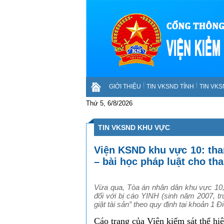
GIỚI THIỆU
TIN VKSND TỈNH
TIN VK
Thứ 5, 6/8/2026
TIN VKSND KHU VỰC
Viện KSND khu vực 10: tham
– bài học pháp luật cho tha
Vừa qua, Tòa án nhân dân khu vực 10,
đối với bị cáo YINH (sinh năm 2007, tr
giật tài sản” theo quy định tại khoản 1 
Cáo trạng của Viện kiểm sát thể hi