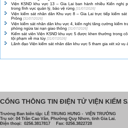
Viện KSND khu vực 13 – Gia Lai ban hành nhiều Kiến nghị 
trong lĩnh vực quản lý, bảo vệ rừng
[31/07/2026]
Viện kiểm sát nhân dân Khu vực 8 – Gia Lai trực tiếp kiểm sá
Prông
[31/07/2026]
Viện kiểm sát nhân dân khu vực 4, kiến nghị tăng cường kiểm tra 
phòng ngừa tai nạn giao thông
[31/07/2026]
Kiểm sát viên Viện KSND khu vực 5 được khen thưởng trong cô
tội phạm về ma túy
[31/07/2026]
Lãnh đạo Viện kiểm sát nhân dân khu vực 5 tham gia xét xử vụ 
CỔNG THÔNG TIN ĐIỆN TỬ VIỆN KIỂM S
Trưởng Ban biên tập: LÊ TRUNG HƯNG - VIỆN TRƯỞNG
Trụ sở: 04 Trần Cao Vân, Phường Quy Nhơn, tỉnh Gia Lai.
Điện thoại: 0256.3817817 Fax: 0256.3822728