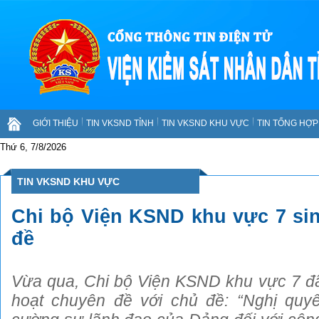
GIỚI THIỆU
TIN VKSND TỈNH
TIN VKSND KHU VỰC
TIN TỔNG HỢP 
Thứ 6, 7/8/2026
TIN VKSND KHU VỰC
Chi bộ Viện KSND khu vực 7 si
đề
Vừa qua, Chi bộ Viện KSND khu vực 7 đã
hoạt chuyên đề với chủ đề: “Nghị quyết