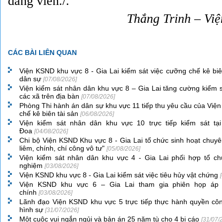
đảng viên./.
Thắng Trinh – Vi
CÁC BÀI LIÊN QUAN
Viện KSND khu vực 8 - Gia Lai kiểm sát việc cưỡng chế kê biê
dân sự
[07/08/2026]
Viện kiểm sát nhân dân khu vực 8 – Gia Lai tăng cường kiểm sá
các xã trên địa bàn
[07/08/2026]
Phòng Thi hành án dân sự khu vực 11 tiếp thu yêu cầu của Viện
chế kê biên tài sản
[06/08/2026]
Viện kiểm sát nhân dân khu vực 10 trực tiếp kiểm sát t
Đoa
[04/08/2026]
Chi bộ Viện KSND Khu vực 8 - Gia Lai tổ chức sinh hoạt chuyê
liêm, chính, chí công vô tư"
[05/08/2026]
Viện kiểm sát nhân dân khu vực 4 - Gia Lai phối hợp tổ chứ
nghiệm
[03/08/2026]
Viện KSND khu vực 8 - Gia Lai kiểm sát việc tiêu hủy vật chứng
Viện KSND khu vực 6 – Gia Lai tham gia phiên họp áp 
chính
[03/08/2026]
Lãnh đạo Viện KSND khu vực 5 trực tiếp thực hành quyền côn
hình sự
[31/07/2026]
Một cuộc vui ngắn ngủi và bản án 25 năm tù cho 4 bị cáo
[31/07/