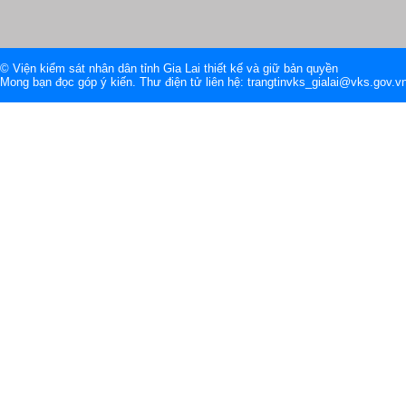
© Viện kiểm sát nhân dân tỉnh Gia Lai thiết kế và giữ bản quyền
Mong bạn đọc góp ý kiến. Thư điện tử liên hệ: trangtinvks_gialai@vks.gov.v