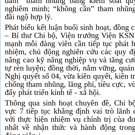
dám” tham nhũng bằng kiểm soát qu
nghiêm minh; “không cần” tham nhũng
đãi ngộ hợp lý.
Phát biểu kết luận buổi sinh hoạt, đồng
– Bí thư Chi bộ, Viện trưởng Viện KS
mạnh mỗi đảng viên cần tiếp tục phát h
nhiệm, chủ động nghiên cứu các quy đị
nâng cao kỹ năng nghiệp vụ và tăng cườ
tự rèn luyện; đồng thời, nắm vững, quán 
Nghị quyết số 04, vừa kiên quyết, kiên t
chống tham nhũng, lãng phí, tiêu cực, v
đẩy phát triển kinh tế - xã hội.
Thông qua sinh hoạt chuyên đề, Chi 
vực 7 tiếp tục khẳng định vai trò lãnh
với thực hiện nhiệm vụ chính trị của đơ
nhất về nhận thức và hành động tron