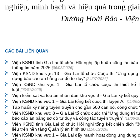
nghiệp, minh bạch và hiệu quả trong giai
Dương Hoài Bảo - Việ
CÁC BÀI LIÊN QUAN
Viện KSND tỉnh Gia Lai tổ chức Hội nghị tập huấn công tác bảo
thông tin năm 2026
[06/08/2026]
Viện KSND khu vực 13 - Gia Lai tổ chức Cuộc thi "Ứng dụng tr
dựng báo cáo án bằng sơ đồ tư duy"
[24/07/2026]
Viện KSND khu vực 1 - Gia Lai tổ chức cuộc thi thiết kế I
luật
[03/07/2026]
Viện kiểm sát và tòa án nhân dân khu vực 8 - Gia Lai ký kết qu
Viện KSND khu vực 1 – Gia Lai tổng kết cuộc thi luyện A.I
[11/06/
Tập huấn kỹ năng tuyên truyền cho gần 500 cán bộ, công chức
Viện KSND khu vực 8 – Gia Lai tổ chức cuộc thi “Ứng dụng trí t
báo cáo án bằng sơ đồ tư duy và công tác tuyên truyền”
[11/06/2
Viện KSND tỉnh Gia Lai tổ chức Hội nghị tổng kết chiến dịch 
liệu trên nền tảng Quản lý án hình sự
[11/06/2026]
Viện KSND khu vực 1 – Gia Lai đẩy mạnh hoạt động ứng dụng cô