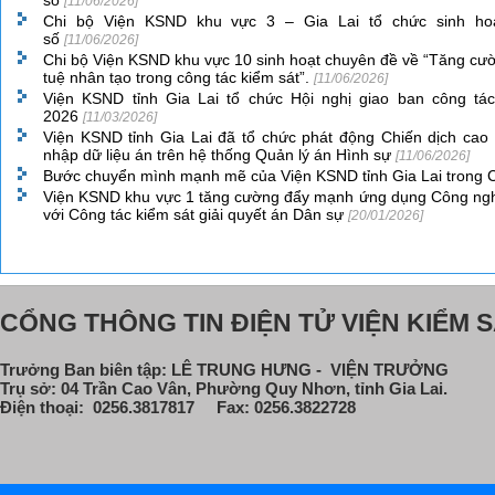
số
[11/06/2026]
Chi bộ Viện KSND khu vực 3 – Gia Lai tổ chức sinh ho
số
[11/06/2026]
Chi bộ Viện KSND khu vực 10 sinh hoạt chuyên đề về “Tăng cư
tuệ nhân tạo trong công tác kiểm sát”.
[11/06/2026]
Viện KSND tỉnh Gia Lai tổ chức Hội nghị giao ban công tá
2026
[11/03/2026]
Viện KSND tỉnh Gia Lai đã tổ chức phát động Chiến dịch cao
nhập dữ liệu án trên hệ thống Quản lý án Hình sự
[11/06/2026]
Bước chuyển mình mạnh mẽ của Viện KSND tỉnh Gia Lai trong 
Viện KSND khu vực 1 tăng cường đẩy mạnh ứng dụng Công nghệ
với Công tác kiểm sát giải quyết án Dân sự
[20/01/2026]
CỔNG THÔNG TIN ĐIỆN TỬ VIỆN KIỂM S
Trưởng Ban biên tập: LÊ TRUNG HƯNG - VIỆN TRƯỞNG
Trụ sở: 04 Trần Cao Vân, Phường Quy Nhơn, tỉnh Gia Lai.
Điện thoại: 0256.3817817 Fax: 0256.3822728