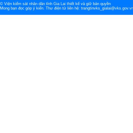
© Viện kiểm sát nhân dân tỉnh Gia Lai thiết kế và giữ bản quyền
Mong bạn đọc góp ý kiến. Thư điện tử liên hệ: trangtinvks_gialai@vks.gov.v