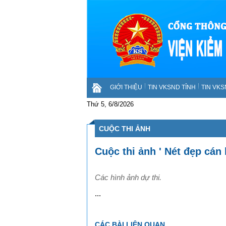
GIỚI THIỆU
TIN VKSND TỈNH
TIN VK
Thứ 5, 6/8/2026
CUỘC THI ẢNH
Cuộc thi ảnh ' Nét đẹp cán
Các hình ảnh dự thi.
...
CÁC BÀI LIÊN QUAN