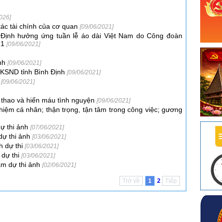
026]
 tác tài chính của cơ quan
[09/06/2021]
 Định hưởng ứng tuần lễ áo dài Việt Nam do Công đoàn
21
[09/06/2021]
ảnh
[09/06/2021]
 KSND tỉnh Bình Định
[09/06/2021]
h
[09/06/2021]
ể thao và hiến máu tình nguyện
[09/06/2021]
nhiệm cá nhân; thận trọng, tận tâm trong công việc; gương
dự thi ảnh
[07/06/2021]
dự thi ảnh
[03/06/2021]
h dự thi
[03/06/2021]
 dự thi
[03/06/2021]
ẩm dự thi ảnh
[02/06/2021]
Trở về
1
2
Tiếp