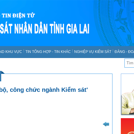
SND KHU VỰC
TIN TỔNG HỢP - TIN KHÁC
NGHIỆP VỤ KIỂM SÁT
ĐẢNG - ĐO
 bộ, công chức ngành Kiểm sát'