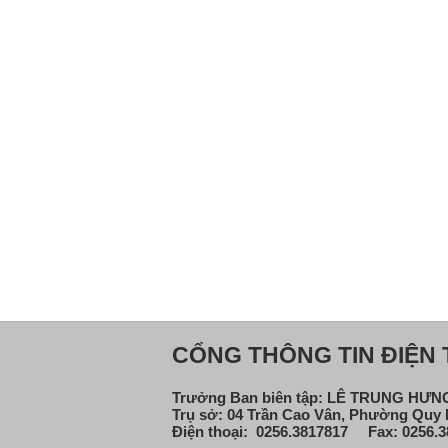
CỔNG THÔNG TIN ĐIỆN T
Trưởng Ban biên tập: LÊ TRUNG HƯ
Trụ sở: 04 Trần Cao Vân, Phường Quy N
Điện thoại: 0256.3817817 Fax: 0256.3