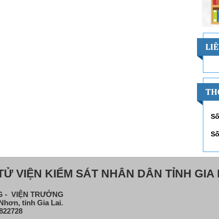
Số
Số
Ử VIỆN KIỂM SÁT NHÂN DÂN TỈNH GIA 
NG - VIỆN TRƯỞNG
hơn, tỉnh Gia Lai.
822728