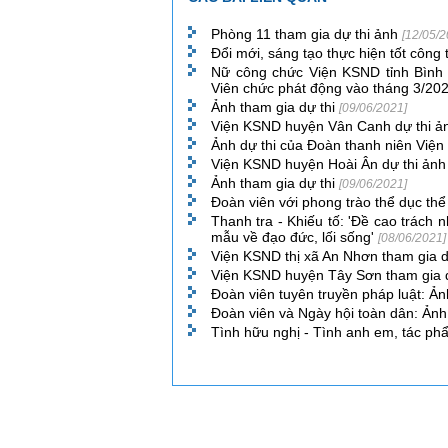
Phòng 11 tham gia dự thi ảnh
[12/05/2
Đổi mới, sáng tạo thực hiện tốt công
Nữ công chức Viện KSND tỉnh Bình
Viên chức phát động vào tháng 3/20
Ảnh tham gia dự thi
[09/06/2021]
Viện KSND huyện Vân Canh dự thi 
Ảnh dự thi của Đoàn thanh niên Viện
Viện KSND huyện Hoài Ân dự thi ản
Ảnh tham gia dự thi
[09/06/2021]
Đoàn viên với phong trào thể dục th
Thanh tra - Khiếu tố: 'Đề cao trách 
mẫu về đạo đức, lối sống'
[08/06/2021]
Viện KSND thị xã An Nhơn tham gia 
Viện KSND huyện Tây Sơn tham gia 
Đoàn viên tuyên truyền pháp luật: Ản
Đoàn viên và Ngày hội toàn dân: Ảnh
Tình hữu nghị - Tình anh em, tác ph