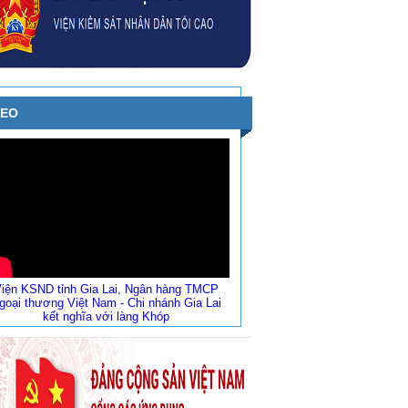
DEO
iện KSND tỉnh Gia Lai, Ngân hàng TMCP
goại thương Việt Nam - Chi nhánh Gia Lai
kết nghĩa với làng Khóp