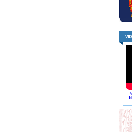
VI
V
N