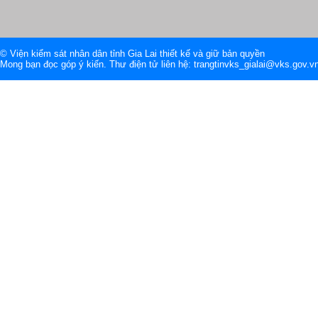
© Viện kiểm sát nhân dân tỉnh Gia Lai thiết kế và giữ bản quyền
Mong bạn đọc góp ý kiến. Thư điện tử liên hệ: trangtinvks_gialai@vks.gov.v