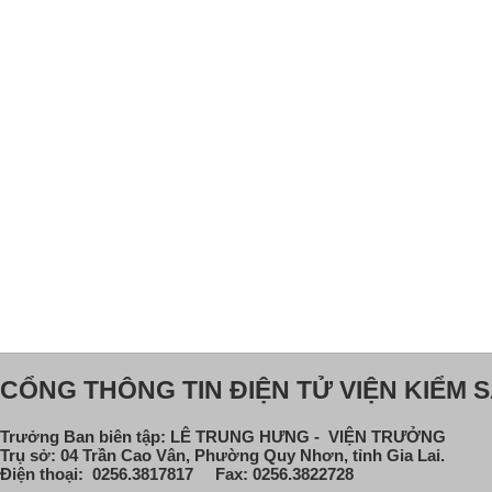
CỔNG THÔNG TIN ĐIỆN TỬ VIỆN KIỂM S
Trưởng Ban biên tập: LÊ TRUNG HƯNG - VIỆN TRƯỞNG
Trụ sở: 04 Trần Cao Vân, Phường Quy Nhơn, tỉnh Gia Lai.
Điện thoại: 0256.3817817 Fax: 0256.3822728