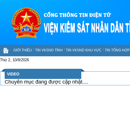
GIỚI THIỆU
TIN VKSND TỈNH
TIN VKSND KHU VỰC
TIN TỔNG HỢP 
Thứ 2, 10/8/2026
VIDEO
Chuyên mục đang được cập nhật....