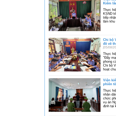
Kiểm l
Thực hi
KSND khu
tiếp nhậ
lâm khu
Chi bộ 
đề về t
[05/08/2
Thực hiệ
"Đẩy mạ
phong cá
Chi bộ V
hoạt chu
Viện ki
phiên t
Thực hiệ
nhân dân
chức phi
vụ án N
định tại