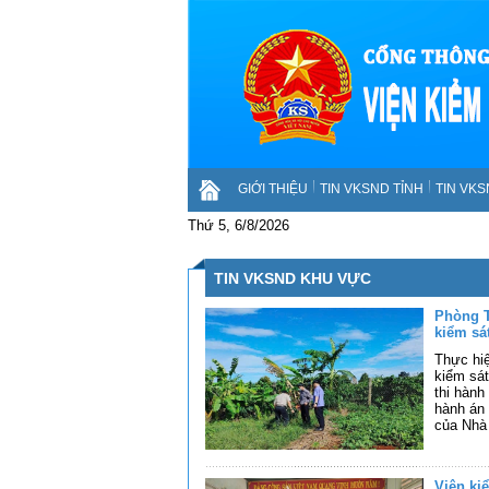
GIỚI THIỆU
TIN VKSND TỈNH
TIN VK
Thứ 5, 6/8/2026
TIN VKSND KHU VỰC
Phòng T
kiểm sá
Thực hiệ
kiểm sát
thi hành
hành án 
của Nhà
Viện kiể