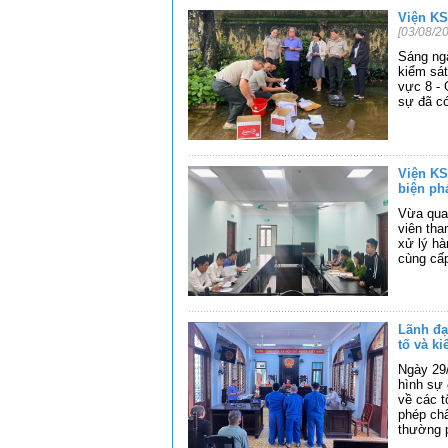
Viện KS
[03/08/2
Sáng ngà
kiểm sát
vực 8 - 
sự đã có
Viện KS
biện ph
Vừa qua
viên tha
xử lý hà
cùng cấp
Lãnh đạ
tố và k
Ngày 29/
hình sự 
về các t
phép chấ
thường p