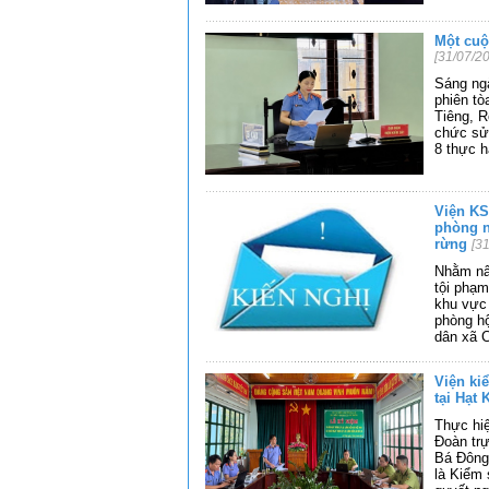
Một cuộ
[31/07/2
Sáng ng
phiên tò
Tiêng, 
chức sử 
8 thực h
Viện KS
phòng n
rừng
[3
Nhằm nâ
tội phạm
khu vực 
phòng h
dân xã C
Viện ki
tại Hạt
Thực hiệ
Đoàn trự
Bá Đông
là Kiểm 