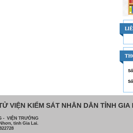
Số
Số
Ử VIỆN KIỂM SÁT NHÂN DÂN TỈNH GIA 
NG - VIỆN TRƯỞNG
hơn, tỉnh Gia Lai.
822728