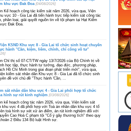
âm khu vực Đak Đoa
[04/08/2026]
ện Kế hoạch công tác kiểm sát năm 2026, vừa qua, Viện
 vực 10 - Gia Lai đã tiến hành trực tiếp kiểm sát công tác
n, phân loại, giải quyết nguồn tin về tội phạm tại Hạt Kiểm
 vực Đak Đoa.
Viện KSND Khu vực 8 - Gia Lai tổ chức sinh hoạt chuyên
hực hành "Cần, kiệm, liêm, chính, chí công vô tư"
026]
n Chỉ thị số 07-CT/TW ngày 13/7/2026 của Bộ Chính trị về
nh học tập, thực hành tư tưởng, đạo đức, phương pháp,
ch Hồ Chí Minh trong giai đoạn phát triển mới", vừa qua,
iện kiểm sát nhân dân Khu vực 8 - Gia Lai đã tổ chức sinh
yên đề với chủ đề "Thực hành 'Cần,
...
ểm sát nhân dân khu vực 4 - Gia Lai phối hợp tổ chức
òa hình sự rút kinh nghiệm
[03/08/2026]
n kế hoạch công tác năm 2026, vừa qua, Viện kiểm sát
 khu vực 4 đã phối hợp với Toà án nhân dân khu vực 4 tổ
ên toà hình sự xét xử án điểm, án rút kinh nghiệm đối với
guyễn Cao Hoà C phạm tội "Cố ý gây thương tích" theo quy
 khoản 2 Điều 134 Bộ luật Hình sự.