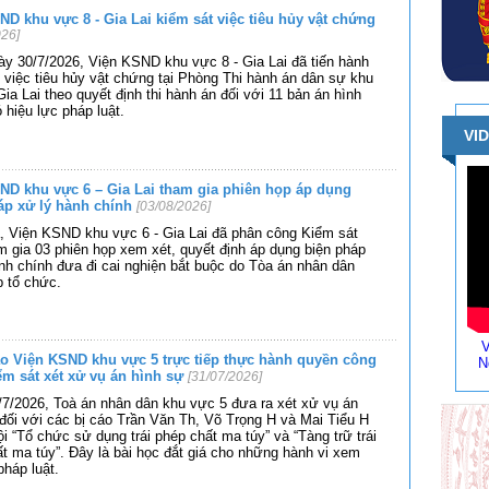
ND khu vực 8 - Gia Lai kiểm sát việc tiêu hủy vật chứng
026]
y 30/7/2026, Viện KSND khu vực 8 - Gia Lai đã tiến hành
 việc tiêu hủy vật chứng tại Phòng Thi hành án dân sự khu
Gia Lai theo quyết định thi hành án đối với 11 bản án hình
 hiệu lực pháp luật.
VI
ND khu vực 6 – Gia Lai tham gia phiên họp áp dụng
áp xử lý hành chính
[03/08/2026]
, Viện KSND khu vực 6 - Gia Lai đã phân công Kiểm sát
m gia 03 phiên họp xem xét, quyết định áp dụng biện pháp
nh chính đưa đi cai nghiện bắt buộc do Tòa án nhân dân
 tổ chức.
V
o Viện KSND khu vực 5 trực tiếp thực hành quyền công
N
iểm sát xét xử vụ án hình sự
[31/07/2026]
7/2026, Toà án nhân dân khu vực 5 đưa ra xét xử vụ án
đối với các bị cáo Trần Văn Th, Võ Trọng H và Mai Tiểu H
ội “Tổ chức sử dụng trái phép chất ma túy” và “Tàng trữ trái
t ma túy”. Đây là bài học đắt giá cho những hành vi xem
háp luật.