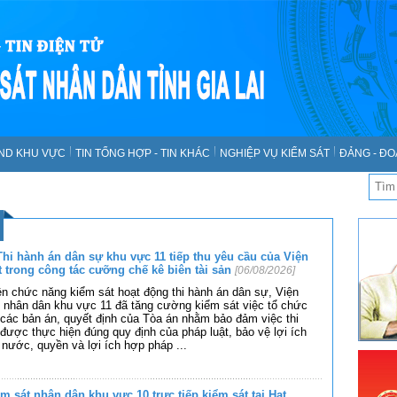
SND KHU VỰC
TIN TỔNG HỢP - TIN KHÁC
NGHIỆP VỤ KIỂM SÁT
ĐẢNG - ĐO
hi hành án dân sự khu vực 11 tiếp thu yêu cầu của Viện
t trong công tác cưỡng chế kê biên tài sản
[06/08/2026]
n chức năng kiểm sát hoạt động thi hành án dân sự, Viện
 nhân dân khu vực 11 đã tăng cường kiểm sát việc tổ chức
 các bản án, quyết định của Tòa án nhằm bảo đảm việc thi
được thực hiện đúng quy định của pháp luật, bảo vệ lợi ích
 nước, quyền và lợi ích hợp pháp
...
m sát nhân dân khu vực 10 trực tiếp kiểm sát tại Hạt