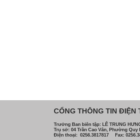
CỔNG THÔNG TIN ĐIỆN T
Trưởng Ban biên tập: LÊ TRUNG HƯ
Trụ sở: 04 Trần Cao Vân, Phường Quy N
Điện thoại: 0256.3817817 Fax: 0256.3