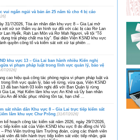
c vui ngắn ngủi và bản án 25 năm tù cho 4 bị cáo
026]
ày 31/7/2026, Tòa án nhân dân khu vực 8 – Gia Lai mở
a xét xử sơ thẩm vụ án hình sự đối với các bị cáo Rơ Lan
Rơ Lan Hyếk, Rah Lan Môn và Rơ Mah Ngươi, về tội “Tổ
dụng trái phép chất ma túy”. Đại diện Viện KSND khu vực
ành quyền công tố và kiểm sát xét xử tại phiên
...
ND khu vực 13 – Gia Lai ban hành nhiều Kiến nghị
gừa vi phạm pháp luật trong lĩnh vực quản lý, bảo vệ
1/07/2026]
ng cao hiệu quả công tác phòng ngừa vi phạm pháp luật và
 trong lĩnh vực quản lý, bảo vệ rừng, vừa qua, Viện KSND
13 đã ban hành 03 kiến nghị đối với Ban Quản lý rừng
ộ Gia Lai, Hạt Kiểm lâm khu vực An Khê và Ủy ban nhân
ửu An để khắc phục những tồn tại, hạn chế
...
ểm sát nhân dân Khu vực 8 – Gia Lai trực tiếp kiểm sát
 Kiểm lâm khu vực Chư Prông
[31/07/2026]
n kế hoạch công tác kiểm sát năm 2026, ngày 29/7/2026,
c tiếp kiểm sát của Viện KSND khu vực 8 do đồng chí Vũ
 – Phó Viện trưởng làm Trưởng đoàn, cùng các thành viên
sát viên đã tiến hành trực tiếp kiểm sát việc tiếp nhận, giải