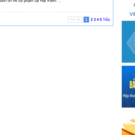
uồn tin về tội phạm tại Hạt Kiểm
...
Trở về
1
2
3
4
5
Tiếp