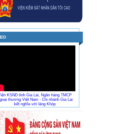
DEO
iện KSND tỉnh Gia Lai, Ngân hàng TMCP
goại thương Việt Nam - Chi nhánh Gia Lai
kết nghĩa với làng Khóp