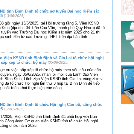
ND tỉnh Bình Định tổ chức sơ tuyển Đại học Kiểm sát
25
[13/06/2025]
08 giờ ngày 13/6/2025, tại Hội trường tầng 5, Viện KSND
h Định (địa chỉ: 04 Trần Cao Vân, thành phố Quy Nhơn) đã tổ
 tuyển vào Trường Đại học Kiểm sát năm 2025 cho 21 thí
học sinh đến từ các Trường THPT trên địa bàn tỉnh.
o Viện KSND tỉnh Bình Định và Gia Lai tổ chức hội nghị
ể sắp xếp tổ chức, bộ máy
[05/06/2025]
ục vụ việc sắp xếp tổ chức bộ máy theo yêu cầu của cấp
quyền, ngày 05/6/2025, nhận lời mời của Lãnh đạo Viện
h Bình Định, Lãnh đạo Viện KSND tỉnh Gia Lai cùng đơn vị
g đã tổ chức Hội nghị lần thứ 3 họp tại Bình Định để tiếp
g nhất triển khai thực hiện các công
...
ND tỉnh Bình Định tổ chức Hội nghị Cán bộ, công chức
25
[17/01/2025]
1/2025, Viện KSND tỉnh Bình Định đã phối hợp với Ban
nh Công đoàn Cơ quan Viện KSND tỉnh tổ chức Hội nghị
 công chức năm 2025.