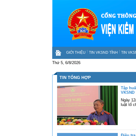
GIỚI THIỆU
TIN VKSND TỈNH
TIN VK
Thứ 5, 6/8/2026
TIN TỔNG HỢP
Tập huấ
VKSND t
Ngày 12
luật tổ 
Điều tr