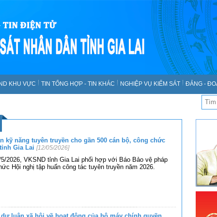
SND KHU VỰC
TIN TỔNG HỢP - TIN KHÁC
NGHIỆP VỤ KIỂM SÁT
ĐẢNG - ĐO
n kỹ năng tuyên truyền cho gần 500 cán bộ, công chức
ỉnh Gia Lai
[12/05/2026]
/5/2026, VKSND tỉnh Gia Lai phối hợp với Báo Bảo vệ pháp
chức Hội nghị tập huấn công tác tuyên truyền năm 2026.
a dư luận xã hội về hoạt động của bộ máy chính quyền