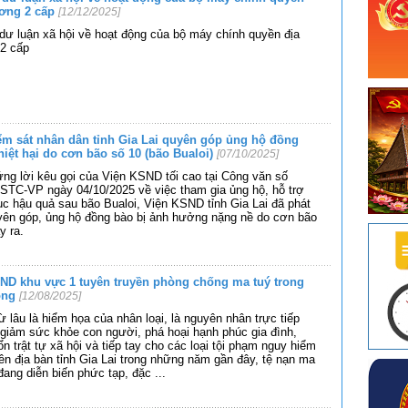
ơng 2 cấp
[12/12/2025]
 dư luận xã hội về hoạt động của bộ máy chính quyền địa
2 cấp
ểm sát nhân dân tỉnh Gia Lai quyên góp ủng hộ đồng
thiệt hại do cơn bão số 10 (bão Bualoi)
[07/10/2025]
g lời kêu gọi của Viện KSND tối cao tại Công văn số
STC-VP ngày 04/10/2025 về việc tham gia ủng hộ, hỗ trợ
c hậu quả sau bão Bualoi, Viện KSND tỉnh Gia Lai đã phát
yên góp, ủng hộ đồng bào bị ảnh hưởng nặng nề do cơn bão
y ra.
ND khu vực 1 tuyên truyền phòng chống ma tuý trong
ồng
[12/08/2025]
ừ lâu là hiểm họa của nhân loại, là nguyên nhân trực tiếp
giảm sức khỏe con người, phá hoại hạnh phúc gia đình,
ổn trật tự xã hội và tiếp tay cho các loại tội phạm nguy hiểm
ên địa bàn tỉnh Gia Lai trong những năm gần đây, tệ nạn ma
đang diễn biến phức tạp, đặc
...