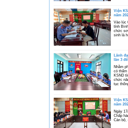
Viện KS
năm 20
Vào lúc 
tỉnh Bìn
chức sơ
sinh là 
Lãnh đạ
lần 3 đ
Nhằm ph
có thẩm 
KSND tỉn
chức năn
tục thốn
Viện KS
năm 20
Ngày 17/
Chấp hà
Cán bộ,