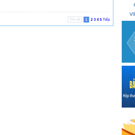
Trở về
1
2
3
4
5
Tiếp