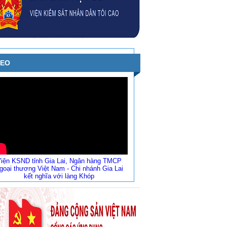
DEO
iện KSND tỉnh Gia Lai, Ngân hàng TMCP
goại thương Việt Nam - Chi nhánh Gia Lai
kết nghĩa với làng Khóp