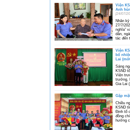
Viện KS
Anh hùn
[24/07/2
Nhân kỷ 
27/7/202
nghĩa” v
dân, ngà
tác đến
Viện KS
bổ nhiệ
Lai (mớ
Sáng ngà
KSND tối
Viện trư
trưởng,
Gia Lai 
Gặp mặt
Chiều n
KSND tỉ
Định tổ 
đồng chí
hưởng ch