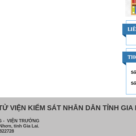
Số
Số
Ử VIỆN KIỂM SÁT NHÂN DÂN TỈNH GIA 
NG - VIỆN TRƯỞNG
hơn, tỉnh Gia Lai.
822728