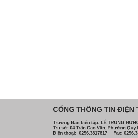
CỔNG THÔNG TIN ĐIỆN T
Trưởng Ban biên tập: LÊ TRUNG HƯ
Trụ sở: 04 Trần Cao Vân, Phường Quy N
Điện thoại: 0256.3817817 Fax: 0256.3