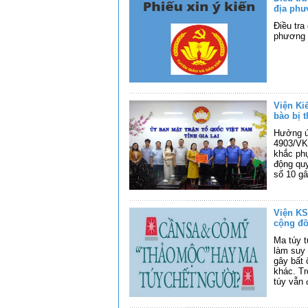
địa phư
Điều tra
phương 
Viện Ki
bào bị 
Hưởng ứn
4903/VK
khắc phụ
động qu
số 10 gâ
Viện KS
cộng đ
Ma túy t
làm suy 
gây bất 
khác. Tr
túy vẫn 