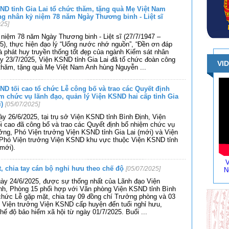
ND tỉnh Gia Lai tổ chức thăm, tặng quà Mẹ Việt Nam
g nhân kỷ niệm 78 năm Ngày Thương binh - Liệt sĩ
025]
niệm 78 năm Ngày Thương binh - Liệt sĩ (27/7/1947 –
5), thực hiện đạo lý “Uống nước nhớ nguồn”, “Đền ơn đáp
à phát huy truyền thống tốt đẹp của ngành Kiểm sát nhân
y 23/7/2025, Viện KSND tỉnh Gia Lai đã tổ chức đoàn công
VI
 thăm, tặng quà Mẹ Việt Nam Anh hùng Nguyễn
...
ND tối cao tổ chức Lễ công bố và trao các Quyết định
m chức vụ lãnh đạo, quản lý Viện KSND hai cấp tỉnh Gia
i)
[05/07/2025]
y 26/6/2025, tại trụ sở Viện KSND tỉnh Bình Định, Viện
 cao đã công bố và trao các Quyết định bổ nhiệm chức vụ
ởng, Phó Viện trưởng Viện KSND tỉnh Gia Lai (mới) và Viện
 Phó Viện trưởng Viện KSND khu vực thuộc Viện KSND tỉnh
(mới).
V
, chia tay cán bộ nghỉ hưu theo chế độ
[05/07/2025]
N
gày 24/6/2025, được sự thống nhất của Lãnh đạo Viện
nh, Phòng 15 phối hợp với Văn phòng Viện KSND tỉnh Bình
chức Lễ gặp mặt, chia tay 09 đồng chí Trưởng phòng và 03
 Viện trưởng Viện KSND cấp huyện đến tuổi nghỉ hưu,
ế độ bảo hiểm xã hội từ ngày 01/7/2025. Buổi
...