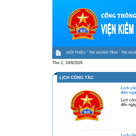
GIỚI THIỆU
TIN VKSND TỈNH
TIN VK
Thứ 2, 10/8/2026
LỊCH CÔNG TÁC
Lịch côn
đến ngà
Lịch côn
đến ngà
Lịch côn