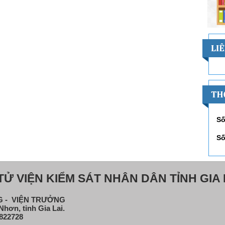
Số
Số
Ử VIỆN KIỂM SÁT NHÂN DÂN TỈNH GIA 
NG - VIỆN TRƯỞNG
hơn, tỉnh Gia Lai.
822728