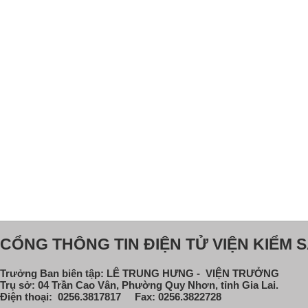
CỔNG THÔNG TIN ĐIỆN TỬ VIỆN KIỂM S
Trưởng Ban biên tập: LÊ TRUNG HƯNG - VIỆN TRƯỞNG
Trụ sở: 04 Trần Cao Vân, Phường Quy Nhơn, tỉnh Gia Lai.
Điện thoại: 0256.3817817 Fax: 0256.3822728