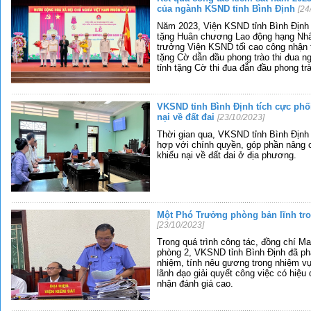
của ngành KSND tỉnh Bình Định
[24
Năm 2023, Viện KSND tỉnh Bình Định
tặng Huân chương Lao động hạng Nhất 
trưởng Viện KSND tối cao công nhận t
tặng Cờ dẫn đầu phong trào thi đua 
tỉnh tặng Cờ thi đua đẫn đầu phong trà
VKSND tỉnh Bình Định tích cực phối
nại về đất đai
[23/10/2023]
Thời gian qua, VKSND tỉnh Bình Định
hợp với chính quyền, góp phần nâng c
khiếu nại về đất đai ở địa phương.
Một Phó Trưởng phòng bản lĩnh tro
[23/10/2023]
Trong quá trình công tác, đồng chí 
phòng 2, VKSND tỉnh Bình Định đã phá
nhiệm, tính nêu gương trong nhiệm 
lãnh đạo giải quyết công việc có hiệu
nhận đánh giá cao.