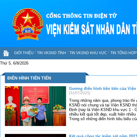
GIỚI THIỆU
TIN VKSND TỈNH
TIN VKSND KHU VỰC
TIN TỔNG HỢP 
Thứ 5, 6/8/2026
ĐIỂN HÌNH TIÊN TIẾN
Gương điển hình tiên tiến của Viện
[31/07/2025]
Trong những năm qua, phong trào thi
KSND nói chung và tại Viện KSND th
Định (nay là Viện KSND khu vực 1 - Gi
nhiều kết quả tốt đẹp, xuất hiện nhiều
Trong số những điển hình tiêu biểu c
Kết quả công tác kiểm sát năm 2023