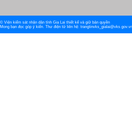
© Viện kiểm sát nhân dân tỉnh Gia Lai thiết kế và giữ bản quyền
Mong bạn đọc góp ý kiến. Thư điện tử liên hệ: trangtinvks_gialai@vks.gov.v