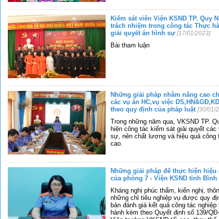
Kiểm sát viên Viện KSND TP. Quy N
trách nhiệm trong công tác Thực h
giải quyết án hình sự
[17/01/2023]
Bài tham luận
Những giải pháp nhằm nâng cao chấ
các vụ án HC,vụ việc DS,HN&GĐ,KD
theo quy định của pháp luật
[30/01/
Trong những năm qua, VKSND TP. Quy
hiện công tác kiểm sát giải quyết các
sự, nên chất lượng và hiệu quả công
cao.
Những giải pháp để thực hiện hiệu
của phòng 7 - Viện KSND tỉnh Bình
Kháng nghị phúc thẩm, kiến nghị, thôn
những chỉ tiêu nghiệp vụ được quy địn
bản đánh giá kết quả công tác nghiệp
hành kèm theo Quyết định số 139/QĐ