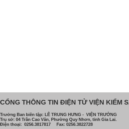
CỔNG THÔNG TIN ĐIỆN TỬ VIỆN KIỂM S
Trưởng Ban biên tập: LÊ TRUNG HƯNG - VIỆN TRƯỞNG
Trụ sở: 04 Trần Cao Vân, Phường Quy Nhơn, tỉnh Gia Lai.
Điện thoại: 0256.3817817 Fax: 0256.3822728