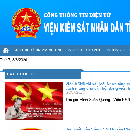
GIỚI THIỆU
TIN VKSND TỈNH
TIN VKSND KHU VỰC
TIN TỔNG HỢP 
Thứ 7, 8/8/2026
CÁC CUỘC THI
Viện KSND thị xã Hoài Nhơn tăng c
cách mạng cho cán bộ, đảng viên t
[16/07/2024]
Tác giả: Đinh Xuân Quang - Viện KSN
Kiểm sát viên Viện KSND huyện Ph