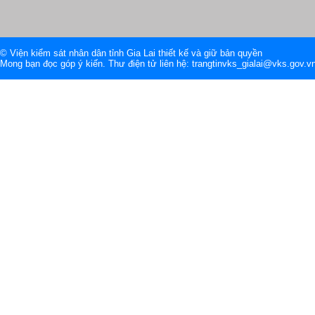
© Viện kiểm sát nhân dân tỉnh Gia Lai thiết kế và giữ bản quyền
Mong bạn đọc góp ý kiến. Thư điện tử liên hệ: trangtinvks_gialai@vks.gov.v