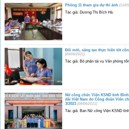
Phòng 11 tham gia dự thi ảnh
[12/05
Tác giả: Dương Thị Bích Hà.
Đổi mới, sáng tạo thực hiện tốt côn
[09/06/2021]
Tác giả: Bộ phận tài vụ Văn phòng tổ
Nữ công chức Viện KSND tỉnh Bình
dài Việt Nam do Công đoàn Viên ch
3/2021
[09/06/2021]
Tác giả: Ban Nữ công Viện KSND tỉnh