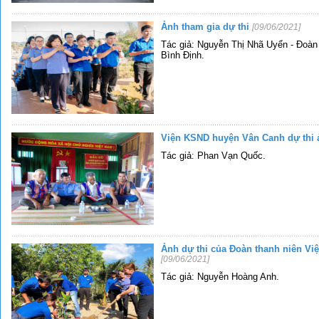
Ảnh tham gia dự thi
[09/06/2021]
Tác giả: Nguyễn Thị Nhã Uyển - Đoàn
Bình Định.
Viện KSND huyện Vân Canh dự thi
Tác giả: Phan Vạn Quốc.
Ảnh dự thi của Đoàn thanh niên Vi
[09/06/2021]
Tác giả: Nguyễn Hoàng Anh.