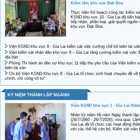
Kiểm lâm khu vực Đak Đoa
Thực hiện Kế hoạch công tác kiểm sá
KSND khu vực 10 - Gia Lai đã tiến hàn
tiếp nhận, phân loại, giải quyết nguồn
khu vực Đak Đoa.
Viện KSND khu vực 8 - Gia Lai kiểm sát việc cưỡng chế kê biên tài sả
Viện kiểm sát nhân dân khu vực 8 – Gia Lai tăng cường kiểm sát việc th
địa bàn
Phòng Thi hành án dân sự khu vực 11 tiếp thu yêu cầu của Viện kiểm s
biên tài sản
Chi bộ Viện KSND Khu vực 8 - Gia Lai tổ chức sinh hoạt chuyên đề về 
chính, chí công vô tư"
KỶ NIỆM THÀNH LẬP NGÀNH
Viện KSND khu vực 1 - Gia Lai thăm
Nhân kỷ niệm 66 năm Ngày thành lập
(26/7/1960 - 26/7/2026), vừa qua, Lã
Gia Lai đã tổ chức các hoạt động thăm 
với các thế hệ cán bộ, Kiểm sát viên 