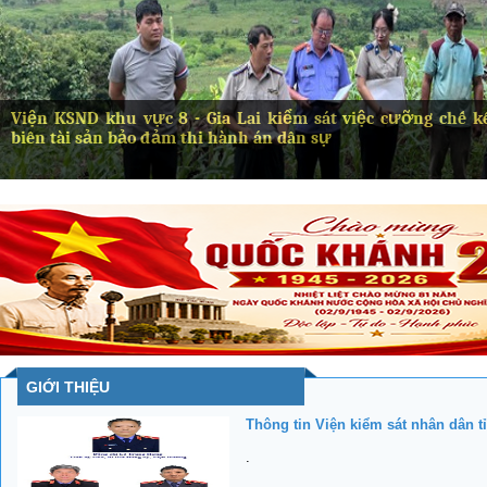
Viện KSND khu vực 8 - Gia Lai kiểm sát việc cưỡng chế k
biên tài sản bảo đảm thi hành án dân sự
GIỚI THIỆU
Thông tin Viện kiểm sát nhân dân t
.