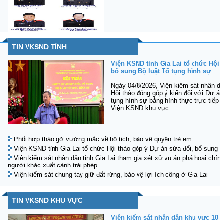
TIN VKSND TỈNH
Viện KSND tỉnh Gia Lai tổ chức Hội
bổ sung Bộ luật Tố tụng hình sự
Ngày 04/8/2026, Viện kiểm sát nhân d
Hội thảo đóng góp ý kiến đối với Dự á
tụng hình sự bằng hình thực trực tiếp
Viện KSND khu vực.
Phối hợp tháo gỡ vướng mắc về hộ tịch, bảo vệ quyền trẻ em
Viện KSND tỉnh Gia Lai tổ chức Hội thảo góp ý Dự án sửa đổi, bổ sung 
Viện kiểm sát nhân dân tỉnh Gia Lai tham gia xét xử vụ án phá hoại chí
người khác xuất cảnh trái phép
Viện kiểm sát chung tay giữ đất rừng, bảo vệ lợi ích công ở Gia Lai
TIN VKSND KHU VỰC
Viện kiểm sát nhân dân khu vực 10 t