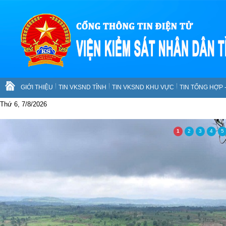
GIỚI THIỆU
TIN VKSND TỈNH
TIN VKSND KHU VỰC
TIN TỔNG HỢP 
Thứ 6, 7/8/2026
1
2
3
4
5