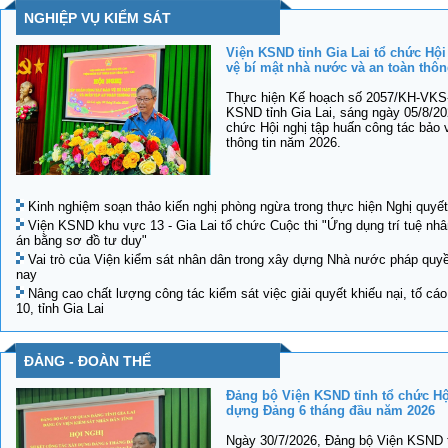
NGHIỆP VỤ KIỂM SÁT
Viện KSND tỉnh Gia Lai tổ chức Hội
vệ bí mật nhà nước và an toàn thôn
Thực hiện Kế hoạch số 2057/KH-VKS-
KSND tỉnh Gia Lai, sáng ngày 05/8/20
chức Hội nghị tập huấn công tác bảo 
thông tin năm 2026.
Kinh nghiệm soạn thảo kiến nghị phòng ngừa trong thực hiện Nghị quy
Viện KSND khu vực 13 - Gia Lai tổ chức Cuộc thi "Ứng dụng trí tuệ nhâ
án bằng sơ đồ tư duy"
Vai trò của Viện kiểm sát nhân dân trong xây dựng Nhà nước pháp quyền
nay
Nâng cao chất lượng công tác kiểm sát việc giải quyết khiếu nại, tố c
10, tỉnh Gia Lai
ĐẢNG - ĐOÀN THỂ
Đảng bộ Viện KSND tỉnh tổ chức Hội
dựng Đảng 6 tháng đầu năm 2026
Ngày 30/7/2026, Đảng bộ Viện KSND tỉ