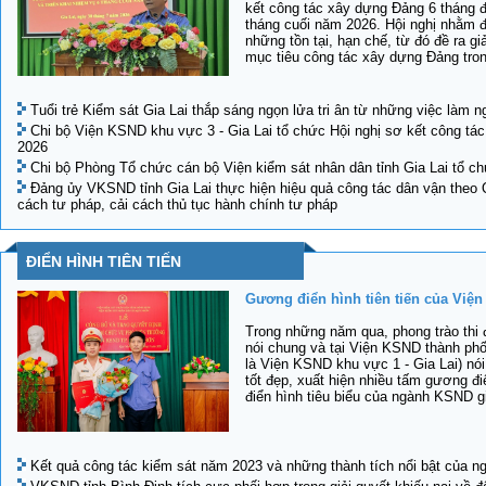
kết công tác xây dựng Đảng 6 tháng đ
tháng cuối năm 2026. Hội nghị nhằm đ
những tồn tại, hạn chế, từ đó đề ra gi
mục tiêu công tác xây dựng Đảng tron
Tuổi trẻ Kiểm sát Gia Lai thắp sáng ngọn lửa tri ân từ những việc làm n
Chi bộ Viện KSND khu vực 3 - Gia Lai tổ chức Hội nghị sơ kết công t
2026
Chi bộ Phòng Tổ chức cán bộ Viện kiểm sát nhân dân tỉnh Gia Lai tổ ch
Đảng ủy VKSND tỉnh Gia Lai thực hiện hiệu quả công tác dân vận theo 
cách tư pháp, cải cách thủ tục hành chính tư pháp
ĐIỂN HÌNH TIÊN TIẾN
Gương điển hình tiên tiến của Viện
Trong những năm qua, phong trào th
nói chung và tại Viện KSND thành phố
là Viện KSND khu vực 1 - Gia Lai) nói
tốt đẹp, xuất hiện nhiều tấm gương đi
điển hình tiêu biểu của ngành KSND g
Kết quả công tác kiểm sát năm 2023 và những thành tích nổi bật của n